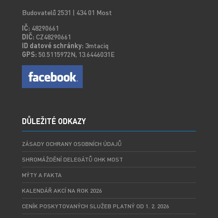
Budovatelů 2531 | 434 01 Most
IČ:
48290661
DIČ:
CZ48290661
ID datové schránky:
3mtaciq
GPS:
50.5115972N, 13.6446031E
DŮLEŽITÉ ODKAZY
ZÁSADY OCHRANY OSOBNÍCH ÚDAJŮ
SHROMÁŽDĚNÍ DELEGÁTŮ OHK MOST
MÝTY A FAKTA
KALENDÁŘ AKCÍ NA ROK 2026
CENÍK POSKYTOVANÝCH SLUŽEB PLATNÝ OD 1. 2. 2026