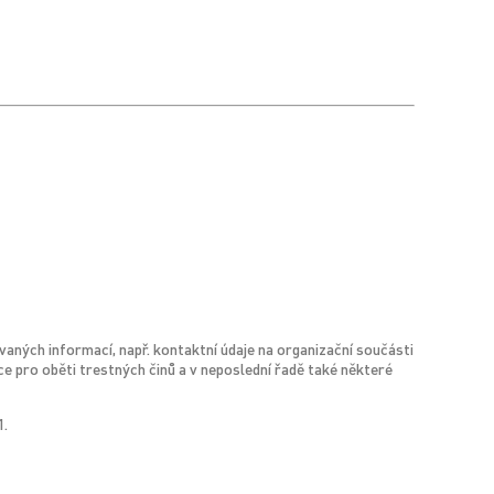
aných informací, např. kontaktní údaje na organizační součásti
e pro oběti trestných činů a v neposlední řadě také některé
1.