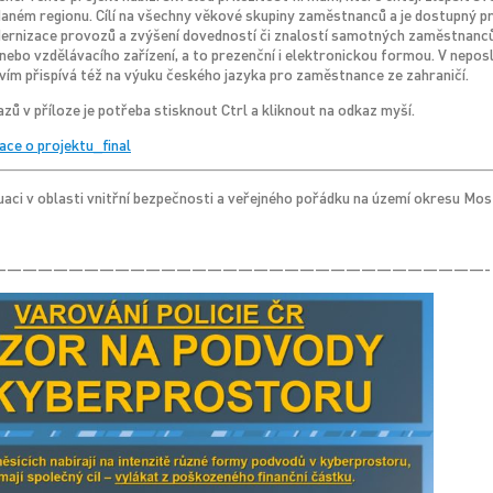
ném regionu. Cílí na všechny věkové skupiny zaměstnanců a je dostupný pro f
ernizace provozů a zvýšení dovedností či znalostí samotných zaměstnanc
 nebo vzdělávacího zařízení, a to prezenční i elektronickou formou. V neposl
vím přispívá též na výuku českého jazyka pro zaměstnance ze zahraničí.
azů v příloze je potřeba stisknout Ctrl a kliknout na odkaz myší.
ce o projektu_final
aci v oblasti vnitřní bezpečnosti a veřejného pořádku na území okresu Mos
————————————————————————————————-