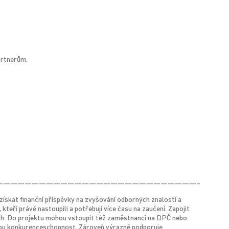
artnerům.
————————————————————————————–
ískat finanční příspěvky na zvyšování odborných znalostí a
eří právě nastoupili a potřebují více času na zaučení. Zapojit
ich. Do projektu mohou vstoupit též zaměstnanci na DPČ nebo
 svou konkurenceschopnost. Zároveň výrazně podporuje