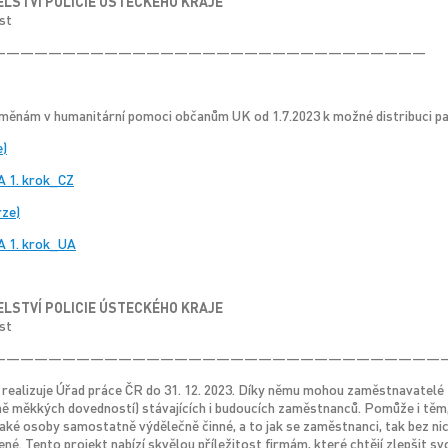
ELSTVÍ POLICIE ÚSTECKÉHO KRAJE
st
———————————————————————————————
měnám v humanitární pomoci občanům UK od 1.7.2023 k možné distribuci p
)
1. krok_CZ
ze)
 1. krok_UA
ELSTVÍ POLICIE ÚSTECKÉHO KRAJE
st
————————————————————————————————
realizuje Úřad práce ČR do 31. 12. 2023. Díky němu mohou zaměstnavatelé z
ě měkkých dovedností) stávajících i budoucích zaměstnanců. Pomůže i těm, kt
aké osoby samostatně výdělečně činné, a to jak se zaměstnanci, tak bez n
né. Tento projekt nabízí skvělou příležitost firmám, které chtějí zlepšit