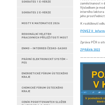
SOKRATES 1 E-VERZE
zaměstnanost v da
Výsledkem je mod
interního lektora
SOKRATES 2 E-VERZE
jeho prostřednict
K rozkliknutí odk
MOSTY K MATEMATICE 2026
POVEZ II_Informa
REGIONÁLNÍ VELETRH
PRACOVNÍCH PŘÍLEŽITOSTÍ MOST
Zpráva PČR o situ
ENMO – INTERREG ČESKO-SASKO
ZPRÁVA 2022
———————
PRÁVNÍ ELEKTRONICKÝ SYSTÉM –
PES
ENERGETICKÉ FÓRUM ÚSTECKÉHO
KRAJE
CHEMICKÉ FÓRUM ÚSTECKÉHO
KRAJE
CENÍK POSKYTOVANÝCH SLUŽEB