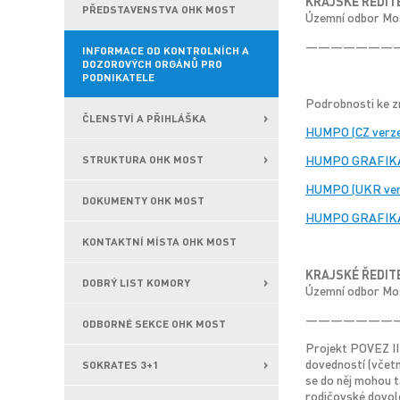
KRAJSKÉ ŘEDIT
PŘEDSTAVENSTVA OHK MOST
Územní odbor Mo
———————
INFORMACE OD KONTROLNÍCH A
DOZOROVÝCH ORGÁNŮ PRO
PODNIKATELE
Podrobnosti ke z
ČLENSTVÍ A PŘIHLÁŠKA
HUMPO (CZ verze
HUMPO GRAFIKA 
STRUKTURA OHK MOST
HUMPO (UKR ver
DOKUMENTY OHK MOST
HUMPO GRAFIKA
KONTAKTNÍ MÍSTA OHK MOST
KRAJSKÉ ŘEDIT
DOBRÝ LIST KOMORY
Územní odbor Mo
———————
ODBORNÉ SEKCE OHK MOST
Projekt POVEZ II 
dovedností (včetn
SOKRATES 3+1
se do něj mohou t
rodičovské dovole