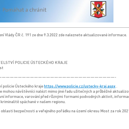
ení Vlády ČR č. 191 ze dne 9.3.2022 zde naleznete aktualizované informace.
ELSTVÍ POLICIE ÚSTECKÉHO KRAJE
st
—————————————————————————————-
ví policie Ústeckého kraje
https://www.policie.cz/ustecky-kraj.aspx
.
 mohou návštěvníci nalézt mimo jiné řadu užitečných a průběžně aktualizov
vní informace, varování před různými formami podvodných aktivit, informac
 kriminalitě spáchané v našem regionu.
v oblasti bezpečnosti a veřejného pořádku na území okresu Most za rok 202