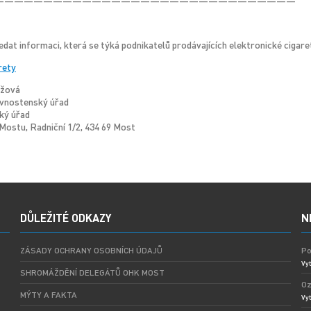
———————————————————————————————
edat informaci, která se týká podnikatelů prodávajících elektronické cigaret
rety
ížová
ivnostenský úřad
ký úřad
Mostu, Radniční 1/2, 434 69 Most
DŮLEŽITÉ ODKAZY
N
ZÁSADY OCHRANY OSOBNÍCH ÚDAJŮ
Po
Vyt
SHROMÁŽDĚNÍ DELEGÁTŮ OHK MOST
Oz
MÝTY A FAKTA
Vyt