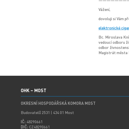
———————
Vážení,
dovoluji si Vám př
elektronické ciga
Bc. Miroslava Kn
vedoucí odboru ž
odbor živnostens
Magistrát města 
OHK – MOST
OKRESNÍ HOSPODÁŘSKÁ KOMORA MOST
Budovatelů 2531 | 434 01 Most
IČ:
48290661
DIČ:
CZ48290661