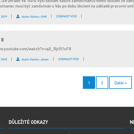
, lze uhradit ve 100% výši školení Vašich zaměstnanců mimo školení ze zákon
stnanec musí být zaměstnán u Vás po dobu školení na základě pracovní smlou
ZOBRAZIT VÍCE
/ 2019
Autor článku: OHK
II
ww.youtube.com/watch?v=qX_RjtR1sF8
ZOBRAZIT VÍCE
/ 2018
Autor článku: abson
1
2
Další »
DŮLEŽITÉ ODKAZY
N