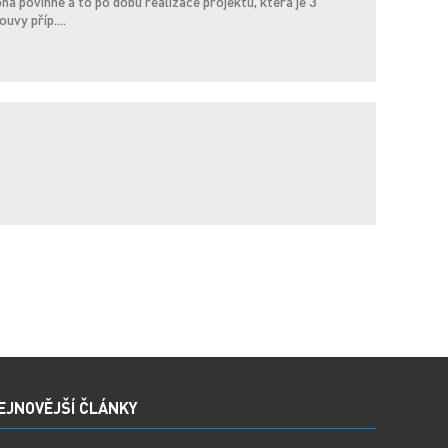
a povinné a to po dobu realizace projektu, která je 3
vy příp....
EJNOVĚJŠÍ ČLÁNKY