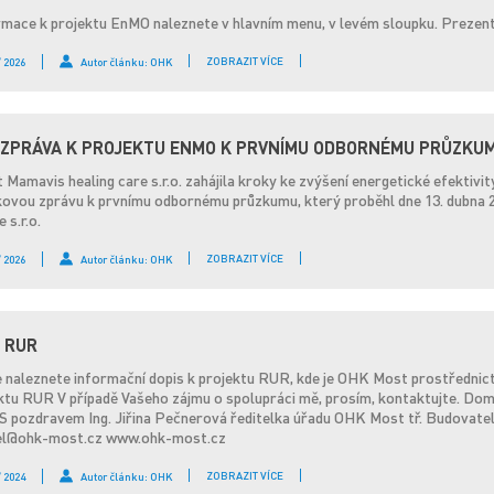
ormace k projektu EnMO naleznete v hlavním menu, v levém sloupku. Prezent
ZOBRAZIT VÍCE
/ 2026
Autor článku: OHK
 ZPRÁVA K PROJEKTU ENMO K PRVNÍMU ODBORNÉMU PRŮZKU
 Mamavis healing care s.r.o. zahájila kroky ke zvýšení energetické efektivi
ovou zprávu k prvnímu odbornému průzkumu, který proběhl dne 13. dubna 
 s.r.o.
ZOBRAZIT VÍCE
/ 2026
Autor článku: OHK
 RUR
že naleznete informační dopis k projektu RUR, kde je OHK Most prostředni
ktu RUR V případě Vašeho zájmu o spolupráci mě, prosím, kontaktujte. Domlu
 S pozdravem Ing. Jiřina Pečnerová ředitelka úřadu OHK Most tř. Budovatel
itel@ohk-most.cz www.ohk-most.cz
ZOBRAZIT VÍCE
/ 2024
Autor článku: OHK