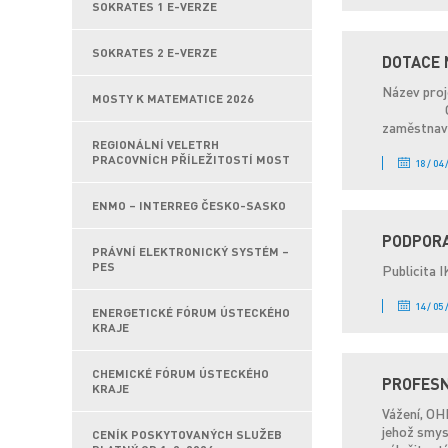
SOKRATES 1 E-VERZE
SOKRATES 2 E-VERZE
DOTACE 
Název pro
MOSTY K MATEMATICE 2026
Cílem proj
zaměstnava
REGIONÁLNÍ VELETRH
PRACOVNÍCH PŘÍLEŽITOSTÍ MOST
18 / 04 
ENMO – INTERREG ČESKO-SASKO
PODPORA
PRÁVNÍ ELEKTRONICKÝ SYSTÉM –
PES
Publicita 
14 / 05 
ENERGETICKÉ FÓRUM ÚSTECKÉHO
KRAJE
CHEMICKÉ FÓRUM ÚSTECKÉHO
PROFESN
KRAJE
Vážení, OH
jehož smys
CENÍK POSKYTOVANÝCH SLUŽEB