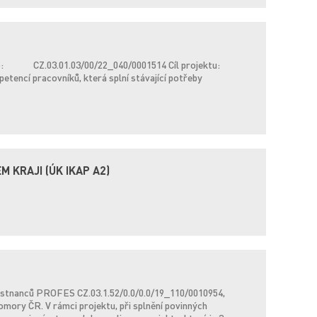
: CZ.03.01.03/00/22_040/0001514 Cíl projektu:
cí pracovníků, která splní stávající potřeby
 KRAJI (ÚK IKAP A2)
aměstnanců PROFES CZ.03.1.52/0.0/0.0/19_110/0010954,
ory ČR. V rámci projektu, při splnění povinných