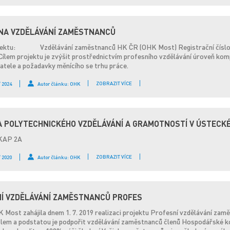
NA VZDĚLÁVÁNÍ ZAMĚSTNANCŮ
jektu: Vzdělávání zaměstnanců HK ČR (OHK Most) Registrační číslo
ektu je zvýšit prostřednictvím profesního vzdělávání úroveň kompeten
tele a požadavky měnícího se trhu práce.
ZOBRAZIT VÍCE
/ 2024
Autor článku: OHK
 POLYTECHNICKÉHO VZDĚLÁVÁNÍ A GRAMOTNOSTÍ V ÚSTECKÉM
IKAP 2A
ZOBRAZIT VÍCE
/ 2020
Autor článku: OHK
Í VZDĚLÁVÁNÍ ZAMĚSTNANCŮ PROFES
K Most zahájila dnem 1. 7. 2019 realizaci projektu Profesní vzdělávání z
lem a podstatou je podpořit vzdělávání zaměstnanců členů Hospodářské kom