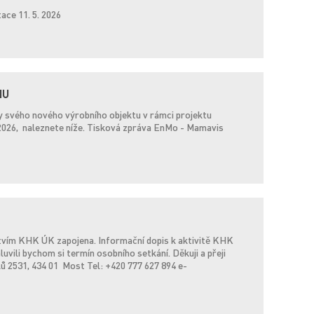
ace 11. 5. 2026
MU
ty svého nového výrobního objektu v rámci projektu
2026, naleznete níže. Tisková zpráva EnMo - Mamavis
ctvím KHK ÚK zapojena. Informační dopis k aktivitě KHK
vili bychom si termín osobního setkání. Děkuji a přeji
ů 2531, 434 01 Most Tel: +420 777 627 894 e-