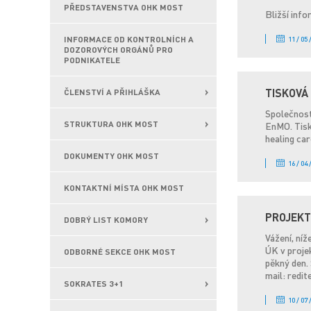
PŘEDSTAVENSTVA OHK MOST
Bližší inf
INFORMACE OD KONTROLNÍCH A
11 / 05 
DOZOROVÝCH ORGÁNŮ PRO
PODNIKATELE
TISKOVÁ
ČLENSTVÍ A PŘIHLÁŠKA
Společnost
STRUKTURA OHK MOST
EnMO. Tisk
healing care
DOKUMENTY OHK MOST
16 / 04 
KONTAKTNÍ MÍSTA OHK MOST
PROJEKT
DOBRÝ LIST KOMORY
Vážení, ní
ÚK v proje
ODBORNÉ SEKCE OHK MOST
pěkný den.
mail: red
SOKRATES 3+1
10 / 07 