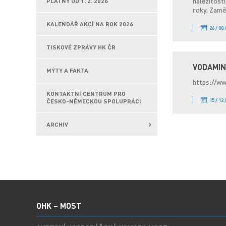
náležitostí
PLATNÝ OD 1. 2. 2026
roky. Zamě
KALENDÁŘ AKCÍ NA ROK 2026
26 / 08 
TISKOVÉ ZPRÁVY HK ČR
VODAMIN 
MÝTY A FAKTA
https://w
KONTAKTNÍ CENTRUM PRO
15 / 12 
ČESKO-NĚMECKOU SPOLUPRÁCI
ARCHIV
OHK – MOST