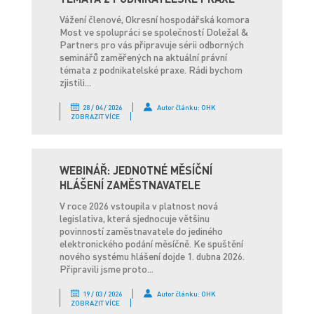
Vážení členové, Okresní hospodářská komora
Most ve spolupráci se společností Doležal &
Partners pro vás připravuje sérii odborných
seminářů zaměřených na aktuální právní
témata z podnikatelské praxe. Rádi bychom
zjistili...
28 / 04 / 2026
Autor článku: OHK
ZOBRAZIT VÍCE
WEBINÁŘ: JEDNOTNÉ MĚSÍČNÍ
HLÁŠENÍ ZAMĚSTNAVATELE
V roce 2026 vstoupila v platnost nová
legislativa, která sjednocuje většinu
povinností zaměstnavatele do jediného
elektronického podání měsíčně. Ke spuštění
nového systému hlášení dojde 1. dubna 2026.
Připravili jsme proto...
19 / 03 / 2026
Autor článku: OHK
ZOBRAZIT VÍCE