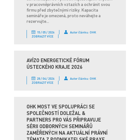
v pracovněprávních vztazích a ochránit svou
firmu před zbytečnými riziky. Kapacita
semináře je omezená, proto neváhejte a
rezervujte...
15 / 05 / 2026
Autor článku: OHK
ZOBRAZIT VÍCE
AVÍZO ENERGETICKÉ FÓRUM
ÚSTECKÉHO KRAJE 2026
28 / 04 / 2026
Autor článku: OHK
ZOBRAZIT VÍCE
OHK MOST VE SPOLUPRÁCI SE
SPOLEČNOSTÍ DOLEŽAL &
PARTNERS PRO VÁS PŘIPRAVUJE
SÉRII ODBORNÝCH SEMINÁŘŮ
ZAMĚŘENÝCH NA AKTUÁLNÍ PRÁVNÍ
TÉMATA Z PODNIKATELSKÉ PRAXE