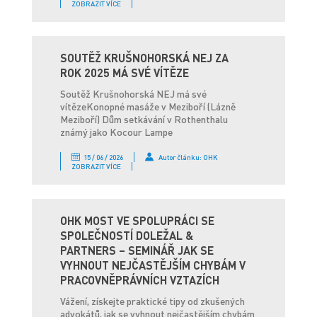
ZOBRAZIT VÍCE
SOUTĚŽ KRUŠNOHORSKÁ NEJ ZA
ROK 2025 MÁ SVÉ VÍTĚZE
Soutěž Krušnohorská NEJ má své
vítězeKonopné masáže v Meziboří (Lázně
Meziboří) Dům setkávání v Rothenthalu
známý jako Kocour Lampe
15 / 06 / 2026
Autor článku: OHK
ZOBRAZIT VÍCE
OHK MOST VE SPOLUPRÁCI SE
SPOLEČNOSTÍ DOLEŽAL &
PARTNERS – SEMINÁŘ JAK SE
VYHNOUT NEJČASTĚJŠÍM CHYBÁM V
PRACOVNĚPRÁVNÍCH VZTAZÍCH
Vážení, získejte praktické tipy od zkušených
advokátů, jak se vyhnout nejčastějším chybám