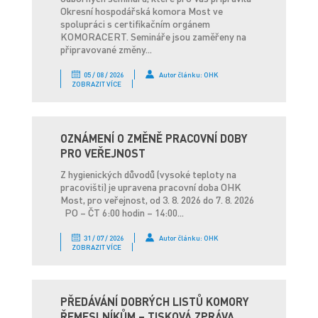
Okresní hospodářská komora Most ve
spolupráci s certifikačním orgánem
KOMORACERT. Semináře jsou zaměřeny na
připravované změny...
05 / 08 / 2026
Autor článku: OHK
ZOBRAZIT VÍCE
OZNÁMENÍ O ZMĚNĚ PRACOVNÍ DOBY
PRO VEŘEJNOST
Z hygienických důvodů (vysoké teploty na
pracovišti) je upravena pracovní doba OHK
Most, pro veřejnost, od 3. 8. 2026 do 7. 8. 2026
PO – ČT 6:00 hodin – 14:00...
31 / 07 / 2026
Autor článku: OHK
ZOBRAZIT VÍCE
PŘEDÁVÁNÍ DOBRÝCH LISTŮ KOMORY
ŘEMESLNÍKŮM – TISKOVÁ ZPRÁVA