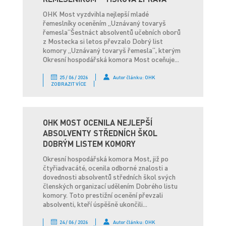
OHK Most vyzdvihla nejlepší mladé
řemeslníky oceněním „Uznávaný tovaryš
řemesla“Šestnáct absolventů učebních oborů
z Mostecka si letos převzalo Dobrý list
komory „Uznávaný tovaryš řemesla“, kterým
Okresní hospodářská komora Most oceňuje...
25 / 06 / 2026
Autor článku: OHK
ZOBRAZIT VÍCE
OHK MOST OCENILA NEJLEPŠÍ
ABSOLVENTY STŘEDNÍCH ŠKOL
DOBRÝM LISTEM KOMORY
Okresní hospodářská komora Most, již po
čtyřiadvacáté, ocenila odborné znalosti a
dovednosti absolventů středních škol svých
členských organizací udělením Dobrého listu
komory. Toto prestižní ocenění převzali
absolventi, kteří úspěšně ukončili...
24 / 06 / 2026
Autor článku: OHK