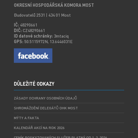
OKRESNÍ HOSPODÁŘSKÁ KOMORA MOST
Budovatelů 2531 | 434 01 Most
IČ:
48290661
DIČ:
CZ48290661
ID datové schránky:
3mtaciq
GPS:
50.5115972N, 13.6446031E
DŮLEŽITÉ ODKAZY
ZÁSADY OCHRANY OSOBNÍCH ÚDAJŮ
SHROMÁŽDĚNÍ DELEGÁTŮ OHK MOST
MÝTY A FAKTA
KALENDÁŘ AKCÍ NA ROK 2026
CENÍK POSKYTOVANÝCH SLUŽEB PLATNÝ OD 1. 2. 2026