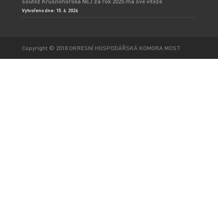
soutěž Krušnohorská NEJ za rok 2025 má své vítěze
Vytvořeno dne: 15. 6. 2026
Copyright © 2018 OKRESNÍ HOSPODÁŘSKÁ KOMORA MOST