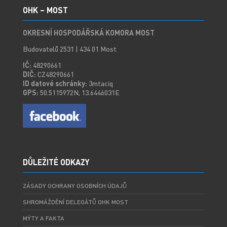
OHK – MOST
OKRESNÍ HOSPODÁŘSKÁ KOMORA MOST
Budovatelů 2531 | 434 01 Most
IČ:
48290661
DIČ:
CZ48290661
ID datové schránky:
3mtaciq
GPS:
50.5115972N, 13.6446031E
DŮLEŽITÉ ODKAZY
ZÁSADY OCHRANY OSOBNÍCH ÚDAJŮ
SHROMÁŽDĚNÍ DELEGÁTŮ OHK MOST
MÝTY A FAKTA