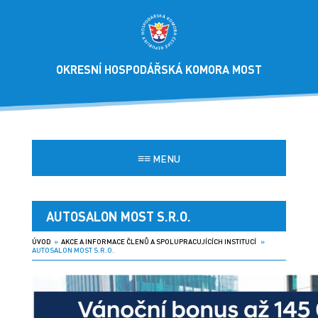
OKRESNÍ HOSPODÁŘSKÁ KOMORA MOST
≡≡
MENU
AUTOSALON MOST S.R.O.
ÚVOD
»
AKCE A INFORMACE ČLENŮ A SPOLUPRACUJÍCÍCH INSTITUCÍ
»
AUTOSALON MOST S.R.O.