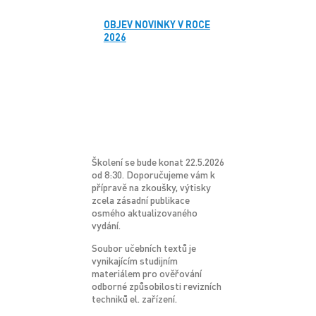
OBJEV NOVINKY V ROCE
2026
Školení se bude konat 22.5.2026
od 8:30. Doporučujeme vám k
přípravě na zkoušky, výtisky
zcela zásadní publikace
osmého aktualizovaného
vydání.
Soubor učebních textů je
vynikajícím studijním
materiálem pro ověřování
odborné způsobilosti revizních
techniků el. zařízení.