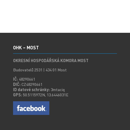
OHK – MOST
OKRESNÍ HOSPODÁŘSKÁ KOMORA MOST
Budovatelů 2531 | 434 01 Most
IČ:
48290661
DIČ:
CZ48290661
ID datové schránky:
3mtaciq
GPS:
50.5115972N, 13.6446031E