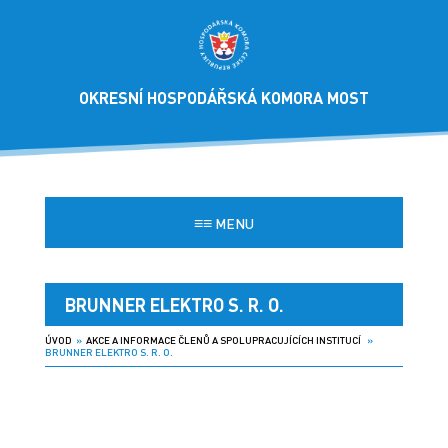
OKRESNÍ HOSPODÁŘSKÁ KOMORA MOST
≡≡
MENU
BRUNNER ELEKTRO S. R. O. ‌ ‌ ‌ ‌ ‌ ‌ ‌ ‌ ‌ ‌ ‌ ‌ ‌ ‌ ‌ ‌ ‌ ‌
ÚVOD
»
AKCE A INFORMACE ČLENŮ A SPOLUPRACUJÍCÍCH INSTITUCÍ
»
BRUNNER ELEKTRO S. R. O. ‌ ‌ ‌ ‌ ‌ ‌ ‌ ‌ ‌ ‌ ‌ ‌ ‌ ‌ ‌ ‌ ‌ ‌
‌ ‌ ‌ ‌ ‌ ‌ ‌ ‌ ‌ ‌ ‌ ‌ ‌ ‌ ‌ ‌ ‌ ‌ ‌ ‌ ‌ ‌ ‌ ‌ ‌ ‌ ‌ ‌ ‌ ‌ ‌ ‌ ‌ ‌ ‌ ‌ ‌ ‌ ‌ ‌ ‌ ‌ ‌ ‌ ‌ ‌ ‌ ‌ ‌ ‌ ‌ ‌ ‌ ‌ ‌ ‌ ‌ ‌ ‌ ‌ ‌ ‌ ‌ ‌ ‌ ‌ ‌ ‌ ‌ ‌ ‌ ‌ ‌ ‌ ‌ ‌ ‌ ‌ ‌ ‌ ‌ ‌ ‌ ‌ ‌ ‌ ‌ ‌ ‌ ‌ ‌ ‌ ‌ ‌ ‌ ‌ ‌ ‌ ‌ ‌ ‌ ‌ ‌ ‌ ‌ ‌ ‌ ‌ ‌ ‌ ‌ ‌ ‌ ‌ ‌ ‌ ‌ ‌ ‌
‌ ‌ ‌ ‌ ‌ ‌ ‌ ‌ ‌ ‌ ‌ ‌ ‌ ‌ ‌ ‌ ‌ ‌ ‌ ‌ ‌ ‌ ‌ ‌ ‌ ‌ ‌ ‌ ‌