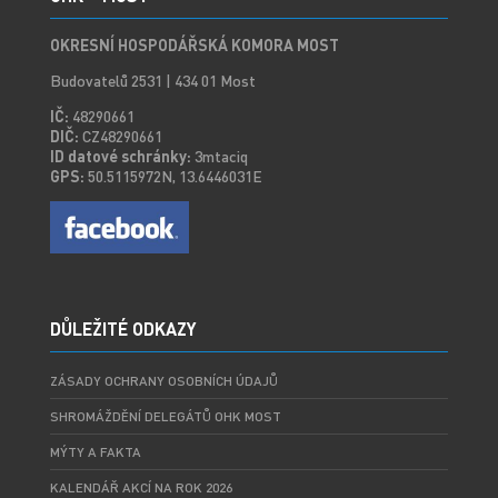
OKRESNÍ HOSPODÁŘSKÁ KOMORA MOST
Budovatelů 2531 | 434 01 Most
IČ:
48290661
DIČ:
CZ48290661
ID datové schránky:
3mtaciq
GPS:
50.5115972N, 13.6446031E
DŮLEŽITÉ ODKAZY
ZÁSADY OCHRANY OSOBNÍCH ÚDAJŮ
SHROMÁŽDĚNÍ DELEGÁTŮ OHK MOST
MÝTY A FAKTA
KALENDÁŘ AKCÍ NA ROK 2026