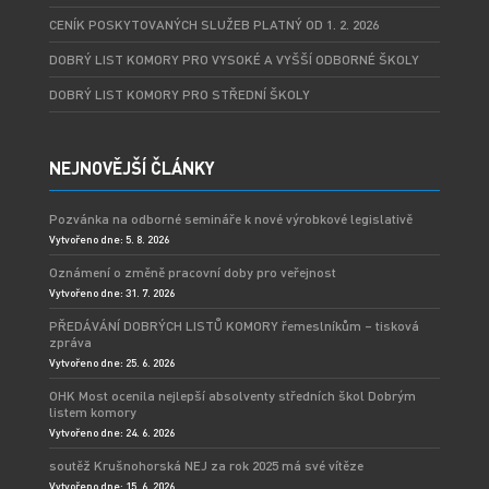
CENÍK POSKYTOVANÝCH SLUŽEB PLATNÝ OD 1. 2. 2026
DOBRÝ LIST KOMORY PRO VYSOKÉ A VYŠŠÍ ODBORNÉ ŠKOLY
DOBRÝ LIST KOMORY PRO STŘEDNÍ ŠKOLY
NEJNOVĚJŠÍ ČLÁNKY
Pozvánka na odborné semináře k nové výrobkové legislativě
Vytvořeno dne: 5. 8. 2026
Oznámení o změně pracovní doby pro veřejnost
Vytvořeno dne: 31. 7. 2026
PŘEDÁVÁNÍ DOBRÝCH LISTŮ KOMORY řemeslníkům – tisková
zpráva
Vytvořeno dne: 25. 6. 2026
OHK Most ocenila nejlepší absolventy středních škol Dobrým
listem komory
Vytvořeno dne: 24. 6. 2026
soutěž Krušnohorská NEJ za rok 2025 má své vítěze
Vytvořeno dne: 15. 6. 2026