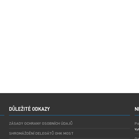
DŮLEŽITÉ ODKAZY
N
ZÁSADY OCHRANY OSOBNÍCH ÚDAJŮ
Po
Vyt
SHROMÁŽDĚNÍ DELEGÁTŮ OHK MOST
Oz