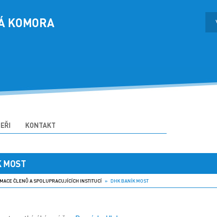
Á KOMORA
EŘI
KONTAKT
K MOST
MACE ČLENŮ A SPOLUPRACUJÍCÍCH INSTITUCÍ
» DHK BANÍK MOST