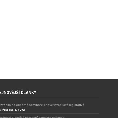
EJNOVĚJŠÍ ČLÁNKY
zvánka na odborné semináře k nové výrobkové legislativě
vořeno dne: 5. 8. 2026
námení o změně pracovní doby pro veřejnost