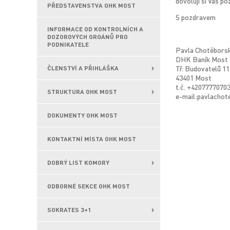
dovoluji si Vás p
PŘEDSTAVENSTVA OHK MOST
S pozdravem
INFORMACE OD KONTROLNÍCH A
DOZOROVÝCH ORGÁNŮ PRO
PODNIKATELE
Pavla Chotěbors
DHK Baník Most
Tř. Budovatelů 11
ČLENSTVÍ A PŘIHLÁŠKA
43401 Most
t.č. +4207777070
STRUKTURA OHK MOST
e-mail:pavlacho
DOKUMENTY OHK MOST
KONTAKTNÍ MÍSTA OHK MOST
DOBRÝ LIST KOMORY
ODBORNÉ SEKCE OHK MOST
SOKRATES 3+1