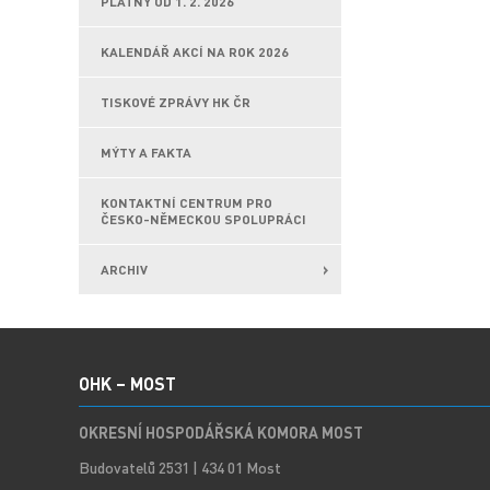
PLATNÝ OD 1. 2. 2026
KALENDÁŘ AKCÍ NA ROK 2026
TISKOVÉ ZPRÁVY HK ČR
MÝTY A FAKTA
KONTAKTNÍ CENTRUM PRO
ČESKO-NĚMECKOU SPOLUPRÁCI
ARCHIV
OHK – MOST
OKRESNÍ HOSPODÁŘSKÁ KOMORA MOST
Budovatelů 2531 | 434 01 Most