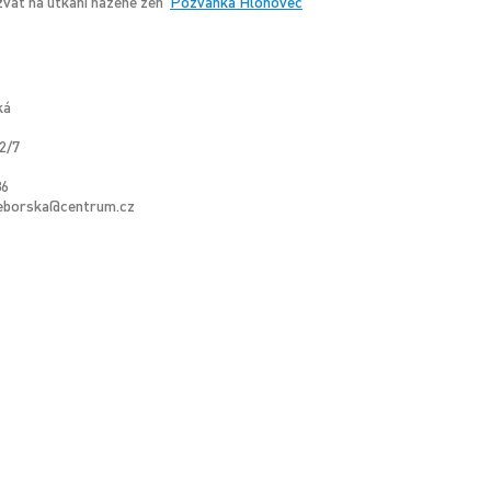
ozvat na utkání házené žen
Pozvánka Hlohovec
ká
2/7
36
teborska@centrum.cz