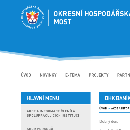
OKRESNÍ HOSPODÁŘSK
MOST
ÚVOD
NOVINKY
E-TEMA
PROJEKTY
PARTN
HLAVNÍ MENU
DHK BANÍ
ÚVOD
»
AKCE A INFOR
AKCE A INFORMACE ČLENŮ A
SPOLUPRACUJÍCÍCH INSTITUCÍ
Dobrý den,
SBOR PORADCŮ