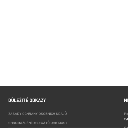
DŮLEŽITÉ ODKAZY
N
ZÁSADY OCHRANY OSOBNÍCH ÚDAJŮ
Po
Vyt
SHROMÁŽDĚNÍ DELEGÁTŮ OHK MOST
Oz