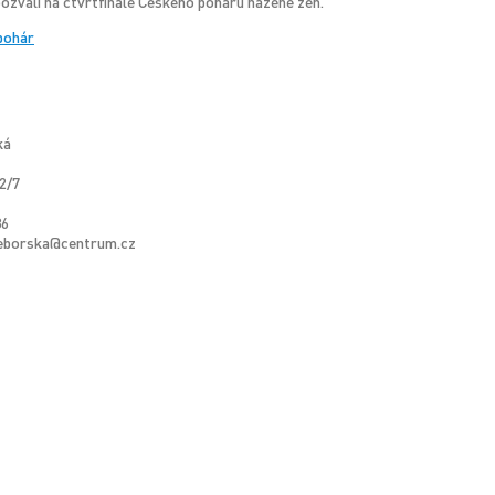
ozvali na čtvrtfinále Českého poháru házené žen.
pohár
ká
2/7
36
teborska@centrum.cz