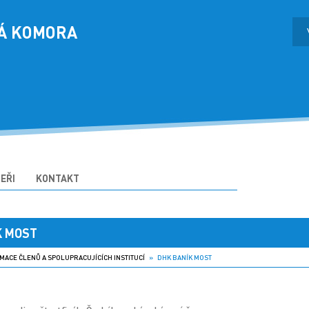
Á KOMORA
EŘI
KONTAKT
K MOST
MACE ČLENŮ A SPOLUPRACUJÍCÍCH INSTITUCÍ
» DHK BANÍK MOST