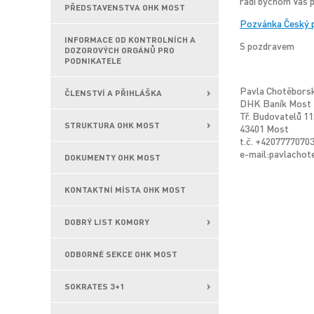
rádi bychom Vás p
PŘEDSTAVENSTVA OHK MOST
Pozvánka Český 
INFORMACE OD KONTROLNÍCH A
S pozdravem
DOZOROVÝCH ORGÁNŮ PRO
PODNIKATELE
Pavla Chotěbors
ČLENSTVÍ A PŘIHLÁŠKA
DHK Baník Most
Tř. Budovatelů 11
STRUKTURA OHK MOST
43401 Most
t.č. +4207777070
e-mail:pavlacho
DOKUMENTY OHK MOST
KONTAKTNÍ MÍSTA OHK MOST
DOBRÝ LIST KOMORY
ODBORNÉ SEKCE OHK MOST
SOKRATES 3+1