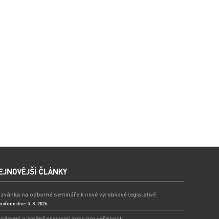
EJNOVĚJŠÍ ČLÁNKY
zvánka na odborné semináře k nové výrobkové legislativě
vořeno dne: 5. 8. 2026
námení o změně pracovní doby pro veřejnost