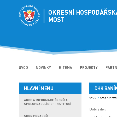
OKRESNÍ HOSPODÁŘSK
MOST
ÚVOD
NOVINKY
E-TEMA
PROJEKTY
PARTN
HLAVNÍ MENU
DHK BANÍ
ÚVOD
»
AKCE A INFOR
AKCE A INFORMACE ČLENŮ A
SPOLUPRACUJÍCÍCH INSTITUCÍ
Dobrý den,
SBOR PORADCŮ