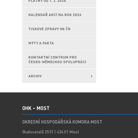
PLATNÝ OD 1. 2. 2026
KALENDÁŘ AKCÍ NA ROK 2026
TISKOVÉ ZPRÁVY HK ČR
MÝTY A FAKTA
KONTAKTNÍ CENTRUM PRO
ČESKO-NĚMECKOU SPOLUPRÁCI
ARCHIV
OHK – MOST
OKRESNÍ HOSPODÁŘSKÁ KOMORA MOST
Budovatelů 2531 | 434 01 Most