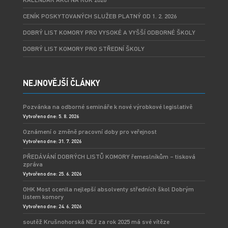
CENÍK POSKYTOVANÝCH SLUŽEB PLATNÝ OD 1. 2. 2026
DOBRÝ LIST KOMORY PRO VYSOKÉ A VYŠŠÍ ODBORNÉ ŠKOLY
DOBRÝ LIST KOMORY PRO STŘEDNÍ ŠKOLY
NEJNOVĚJŠÍ ČLÁNKY
Pozvánka na odborné semináře k nové výrobkové legislativě
Vytvořeno dne: 5. 8. 2026
Oznámení o změně pracovní doby pro veřejnost
Vytvořeno dne: 31. 7. 2026
PŘEDÁVÁNÍ DOBRÝCH LISTŮ KOMORY řemeslníkům – tisková
zpráva
Vytvořeno dne: 25. 6. 2026
OHK Most ocenila nejlepší absolventy středních škol Dobrým
listem komory
Vytvořeno dne: 24. 6. 2026
soutěž Krušnohorská NEJ za rok 2025 má své vítěze