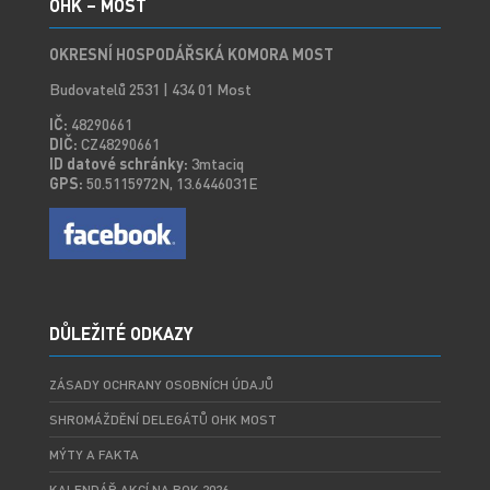
OHK – MOST
OKRESNÍ HOSPODÁŘSKÁ KOMORA MOST
Budovatelů 2531 | 434 01 Most
IČ:
48290661
DIČ:
CZ48290661
ID datové schránky:
3mtaciq
GPS:
50.5115972N, 13.6446031E
DŮLEŽITÉ ODKAZY
ZÁSADY OCHRANY OSOBNÍCH ÚDAJŮ
SHROMÁŽDĚNÍ DELEGÁTŮ OHK MOST
MÝTY A FAKTA
KALENDÁŘ AKCÍ NA ROK 2026