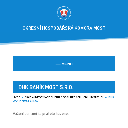
OKRESNÍ HOSPODÁŘSKÁ KOMORA MOST
≡≡
MENU
DHK BANÍK MOST S.R.O.
ÚVOD
»
AKCE A INFORMACE ČLENŮ A SPOLUPRACUJÍCÍCH INSTITUCÍ
» DHK
BANÍK MOST S.R.O.
Vážení partneři a přátelé házené,