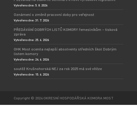
Vytvořeno dne: 5. 8. 2026
Oznámení o změně pracovní doby pro veřejnost
Vytvořeno dne: 31. 7. 2026
PŘEDÁVÁNÍ DOBRÝCH LISTŮ KOMORY řemeslníkům – tisková
zpráva
Vytvořeno dne: 25. 6. 2026
OHK Most ocenila nejlepší absolventy středních škol Dobrým
listem komory
Vytvořeno dne: 24. 6. 2026
soutěž Krušnohorská NEJ za rok 2025 má své vítěze
Vytvořeno dne: 15. 6. 2026
Copyright © 2024 OKRESNÍ HOSPODÁŘSKÁ KOMORA MOST