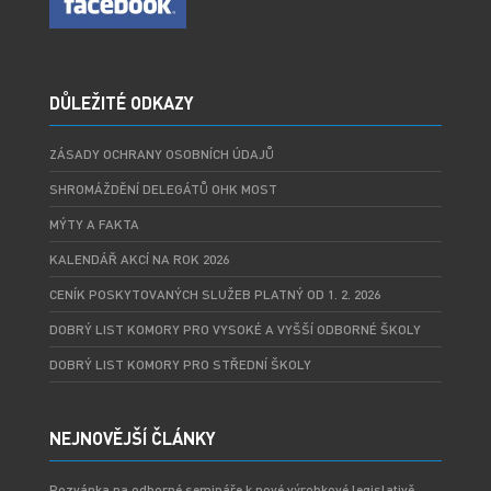
DŮLEŽITÉ ODKAZY
ZÁSADY OCHRANY OSOBNÍCH ÚDAJŮ
SHROMÁŽDĚNÍ DELEGÁTŮ OHK MOST
MÝTY A FAKTA
KALENDÁŘ AKCÍ NA ROK 2026
CENÍK POSKYTOVANÝCH SLUŽEB PLATNÝ OD 1. 2. 2026
DOBRÝ LIST KOMORY PRO VYSOKÉ A VYŠŠÍ ODBORNÉ ŠKOLY
DOBRÝ LIST KOMORY PRO STŘEDNÍ ŠKOLY
NEJNOVĚJŠÍ ČLÁNKY
Pozvánka na odborné semináře k nové výrobkové legislativě