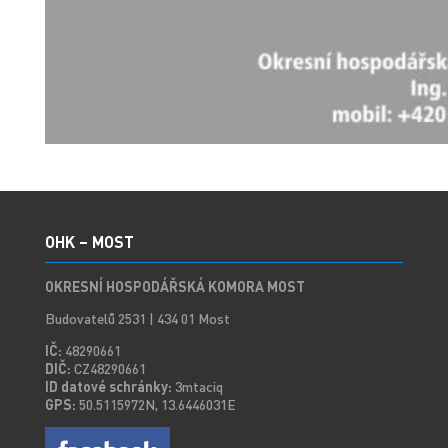
OHK – MOST
OKRESNÍ HOSPODÁŘSKÁ KOMORA MOST
Budovatelů 2531 | 434 01 Most
IČ:
48290661
DIČ:
CZ48290661
ID datové schránky:
3mtaciq
GPS:
50.5115972N, 13.6446031E