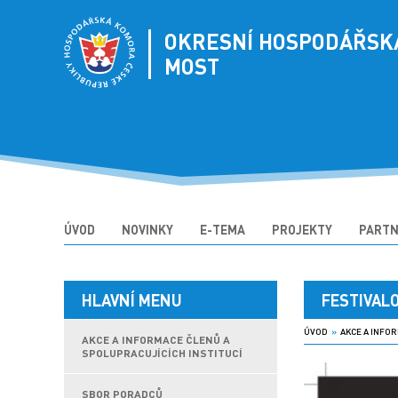
OKRESNÍ HOSPODÁŘSK
MOST
ÚVOD
NOVINKY
E-TEMA
PROJEKTY
PARTN
HLAVNÍ MENU
FESTIVAL
ÚVOD
»
AKCE A INFOR
AKCE A INFORMACE ČLENŮ A
SPOLUPRACUJÍCÍCH INSTITUCÍ
SBOR PORADCŮ