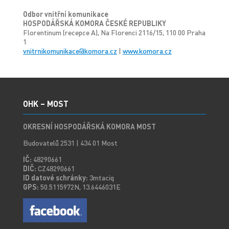
Odbor vnitřní komunikace
HOSPODÁŘSKÁ KOMORA ČESKÉ REPUBLIKY
Florentinum (recepce A), Na Florenci 2116/15, 110 00 Praha
1
vnitrnikomunikace@komora.cz
|
www.komora.cz
OHK – MOST
OKRESNÍ HOSPODÁŘSKÁ KOMORA MOST
Budovatelů 2531 | 434 01 Most
IČ:
48290661
DIČ:
CZ48290661
ID datové schránky:
3mtaciq
GPS:
50.5115972N, 13.6446031E