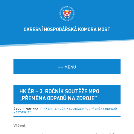
OKRESNÍ HOSPODÁŘSKÁ KOMORA MOST
≡≡
MENU
HK ČR – 3. ROČNÍK SOUTĚŽE MPO
„PŘEMĚNA ODPADŮ NA ZDROJE“
ÚVOD
»
NOVINKY
» HK ČR – 3. ROČNÍK SOUTĚŽE MPO „PŘEMĚNA ODPADŮ
NA ZDROJE“
Vážení,