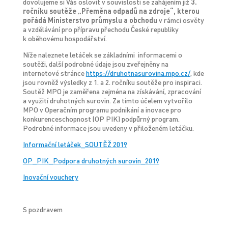
dovolujeme si Vás oslovit v souvislosti se zahájením již
3.
ročníku soutěže „Přeměna odpadů na zdroje“, kterou
pořádá Ministerstvo průmyslu a obchodu
v rámci osvěty
a vzdělávání pro přípravu přechodu České republiky
k oběhovému hospodářství.
Níže naleznete letáček se základními informacemi o
soutěži, další podrobné údaje jsou zveřejněny na
internetové stránce
https://druhotnasurovina.mpo.cz/
, kde
jsou rovněž výsledky z 1. a 2. ročníku soutěže pro inspiraci.
Soutěž MPO je zaměřena zejména na získávání, zpracování
a využití druhotných surovin. Za tímto účelem vytvořilo
MPO v Operačním programu podnikání a inovace pro
konkurenceschopnost (OP PIK) podpůrný program.
Podrobné informace jsou uvedeny v přiloženém letáčku.
Informační letáček_SOUTĚŽ 2019
OP_PIK_Podpora druhotných surovin_2019
Inovační vouchery
S pozdravem