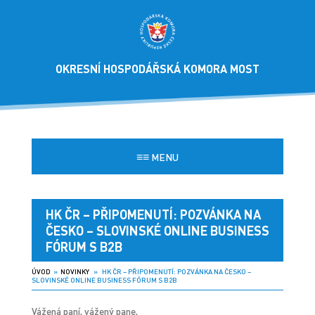
OKRESNÍ HOSPODÁŘSKÁ KOMORA MOST
≡≡
MENU
HK ČR – PŘIPOMENUTÍ: POZVÁNKA NA
ČESKO – SLOVINSKÉ ONLINE BUSINESS
FÓRUM S B2B
ÚVOD
»
NOVINKY
» HK ČR – PŘIPOMENUTÍ: POZVÁNKA NA ČESKO –
SLOVINSKÉ ONLINE BUSINESS FÓRUM S B2B
Vážená paní, vážený pane,