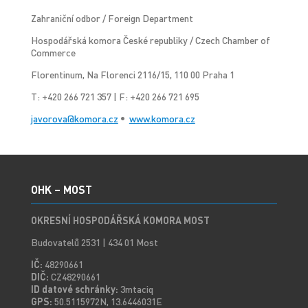
Zahraniční odbor / Foreign Department
Hospodářská komora České republiky / Czech Chamber of
Commerce
Florentinum, Na Florenci 2116/15, 110 00 Praha 1
T: +420 266 721 357 | F: +420 266 721 695
javorova@komora.cz
•
www.komora.cz
OHK – MOST
OKRESNÍ HOSPODÁŘSKÁ KOMORA MOST
Budovatelů 2531 | 434 01 Most
IČ:
48290661
DIČ:
CZ48290661
ID datové schránky:
3mtaciq
GPS:
50.5115972N, 13.6446031E