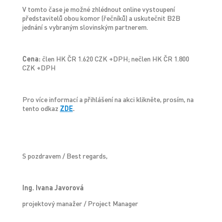
V tomto čase je možné zhlédnout online vystoupení
představitelů obou komor (řečníků) a uskutečnit B2B
jednání s vybraným slovinským partnerem.
Cena:
člen HK ČR 1.620 CZK +DPH; nečlen HK ČR 1.800
CZK +DPH
Pro více informací a přihlášení na akci klikněte, prosím, na
tento odkaz
ZDE
.
S pozdravem / Best regards,
Ing. Ivana Javorová
projektový manažer / Project Manager