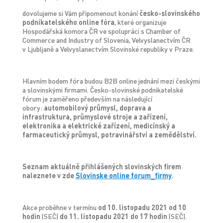
dovolujeme si Vám připomenout konání
česko-slovinského
podnikatelské
ho
online
fór
a
, které organizuje
Hospodářská komora ČR ve spolupráci s Chamber of
Commerce and Industry of Slovenia, Velvyslanectvím ČR
v Ljubljaně a Velvyslanectvím Slovinské republiky v Praze.
Hlavním bodem fóra budou B2B online jednání mezi českými
a slovinskými firmami. Česko-slovinské podnikatelské
fórum je zaměřeno především na následující
obory:
automobilový průmysl, doprava a
infrastruktura, průmyslové stroje a zařízení,
elektronika a elektrické zařízení, medicínský a
farmaceutický průmysl, potravinářství a zemědělství.
Seznam aktuálně přihlášených slovinských firem
naleznete v zde
Slovinske online forum_firmy
.
Akce proběhne v termínu
od 10. listopadu 2021 od 10
hodin
(SEČ)
do 11. listopadu 2021 do 17 hodin
(SEČ).