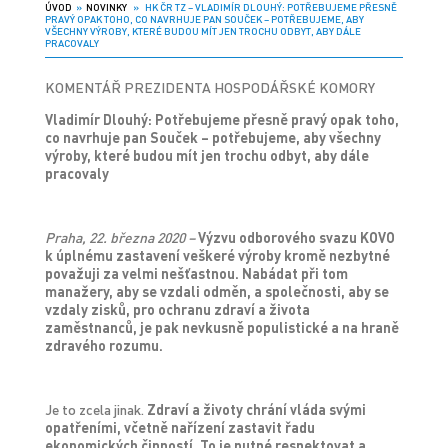
ÚVOD
»
NOVINKY
» HK ČR TZ – VLADIMÍR DLOUHÝ: POTŘEBUJEME PŘESNĚ
PRAVÝ OPAK TOHO, CO NAVRHUJE PAN SOUČEK – POTŘEBUJEME, ABY
VŠECHNY VÝROBY, KTERÉ BUDOU MÍT JEN TROCHU ODBYT, ABY DÁLE
PRACOVALY
KOMENTÁŘ PREZIDENTA HOSPODÁŘSKÉ KOMORY
Vladimír Dlouhý: Potřebujeme přesně pravý opak toho,
co navrhuje pan Souček – potřebujeme, aby všechny
výroby, které budou mít jen trochu odbyt, aby dále
pracovaly
Praha, 22. března 2020 –
Výzvu odborového svazu KOVO
k úplnému zastavení veškeré výroby kromě nezbytné
považuji za velmi nešťastnou. Nabádat při tom
manažery, aby se vzdali odměn, a společnosti, aby se
vzdaly zisků, pro ochranu zdraví a života
zaměstnanců, je pak nevkusně populistické a na hraně
zdravého rozumu.
Je to zcela jinak.
Zdraví a životy chrání vláda svými
opatřeními, včetně nařízení zastavit řadu
ekonomických činností. To je nutné respektovat a