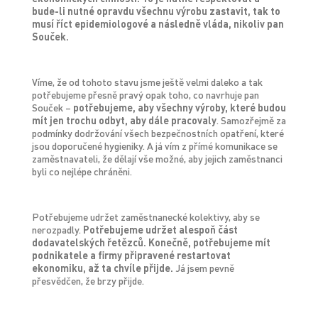
bude-li nutné opravdu všechnu výrobu zastavit, tak to
musí říct epidemiologové a následně vláda, nikoliv pan
Souček.
Víme, že od tohoto stavu jsme ještě velmi daleko a tak
potřebujeme přesně pravý opak toho, co navrhuje pan
Souček –
potřebujeme, aby všechny výroby, které budou
mít jen trochu odbyt, aby dále pracovaly
. Samozřejmě za
podmínky dodržování všech bezpečnostních opatření, které
jsou doporučené hygieniky. A já vím z přímé komunikace se
zaměstnavateli, že dělají vše možné, aby jejich zaměstnanci
byli co nejlépe chráněni.
Potřebujeme udržet zaměstnanecké kolektivy, aby se
nerozpadly.
Potřebujeme udržet alespoň část
dodavatelských řetězců. Konečně, potřebujeme mít
podnikatele a firmy připravené restartovat
ekonomiku, až ta chvíle přijde.
Já jsem pevně
přesvědčen, že brzy přijde.