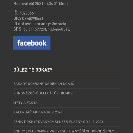
Budovatelů 2531 | 434 01 Most
IČ:
48290661
DIČ:
CZ48290661
ID datové schránky:
3mtaciq
GPS:
50.5115972N, 13.6446031E
DŮLEŽITÉ ODKAZY
ZÁSADY OCHRANY OSOBNÍCH ÚDAJŮ
SHROMÁŽDĚNÍ DELEGÁTŮ OHK MOST
MÝTY A FAKTA
KALENDÁŘ AKCÍ NA ROK 2026
CENÍK POSKYTOVANÝCH SLUŽEB PLATNÝ OD 1. 2. 2026
DOBRÝ LIST KOMORY PRO VYSOKÉ A VYŠŠÍ ODBORNÉ ŠKOLY