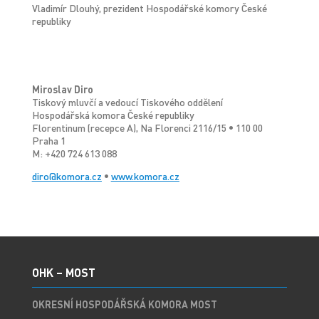
Vladimír Dlouhý, prezident Hospodářské komory České
republiky
Miroslav Diro
Tiskový mluvčí a vedoucí Tiskového oddělení
Hospodářská komora České republiky
Florentinum (recepce A), Na Florenci 2116/15
•
110 00
Praha 1
M: +420 724 613 088
diro@komora.cz
•
www.komora.cz
OHK – MOST
OKRESNÍ HOSPODÁŘSKÁ KOMORA MOST