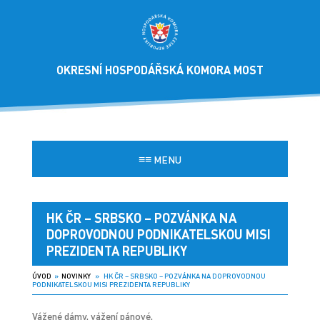
OKRESNÍ HOSPODÁŘSKÁ KOMORA MOST
≡≡
MENU
HK ČR – SRBSKO – POZVÁNKA NA
DOPROVODNOU PODNIKATELSKOU MISI
PREZIDENTA REPUBLIKY
ÚVOD
»
NOVINKY
» HK ČR – SRBSKO – POZVÁNKA NA DOPROVODNOU
PODNIKATELSKOU MISI PREZIDENTA REPUBLIKY
Vážené dámy, vážení pánové,