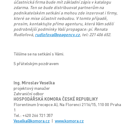
účastnická firma bude mít základní zápis v katalogu
zdarma. Ten se bude distribuovat partnerům na
podnikatelském setkání a mohou zde inzerovat i firmy,
které se mise účastnit nebudou. V tomto případě,
prosím, kontaktujte přímo agenturu, která Vám sdělí
podrobnější podmínky Vaší propagace: pí. Renata
Rudlofová,
rudlofova@ppagency.cz
, tel: 221 406 652.
Těšíme se na setkání s Vámi.
S přátelským pozdravem
Ing. Miroslav Veselka
projektový manažer
Zahraniční odbor
HOSPODÁŘSKÁ KOMORA ČESKÉ REPUBLIKY
Florentinum (recepce A), Na Florenci 2116/15, 110 00 Praha
1
Tel.: +420 266 721 357
Veselka@komora.cz
|
www.komora.cz