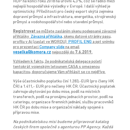
HDP na konci roku 2018 na úrovni 4,3 %, což se řadilo mezi
nejlepší hospodářské výsledky v Evropě. I další výhled je
optimistický. Příležitosti pro český export skýtá zejména
dopravní průmysl a infrastruktura, energetika, strojírenský
průmysl a vodohospodářství nebo stavební průmysl.
Registrovat
se můžete zasláním skenu podepsané závazné
přihlášky
Závazná přihláška
, skenu datové stránky pasu,
profilu v Aj (zaslat ve WORDU)
PROFIL ENG
a ppt snímku
pro prezentaci
Company slide
na email
veselka@komora.cz
nejpozději do
7.6.2019.
Vzhledem k faktu, že podnikatelská delegace poletí
tentokrát vojenským letounem CASA s omezenou
kapacitou, doporučujeme Vám přihlásit se co nejdříve.
Výše účastnického poplatku činí 1.283,-EUR (pro členy HK
ČR) a 1.411,- EUR pro nečleny HK ČR. Účastnický poplatek
zahrnuje ubytování po dobu mise, podíl na místních
transferech, podíl na pronájmu jednacích prostor, podíl na
cateringu, organizace firemních jednání, službu pracovníků
HK ČR po dobu mise a organizační náklady spojené s
přípravou mise.
Na podnikatelskou misi budeme připravovat katalog
českých firem společně s agenturou PP Agency. Každá