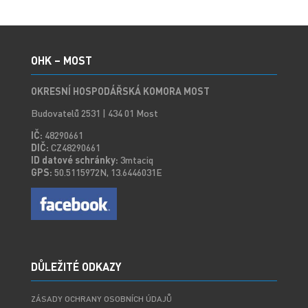
OHK – MOST
OKRESNÍ HOSPODÁŘSKÁ KOMORA MOST
Budovatelů 2531 | 434 01 Most
IČ:
48290661
DIČ:
CZ48290661
ID datové schránky:
3mtaciq
GPS:
50.5115972N, 13.6446031E
DŮLEŽITÉ ODKAZY
ZÁSADY OCHRANY OSOBNÍCH ÚDAJŮ