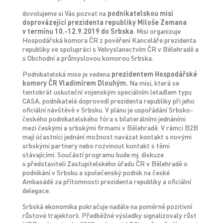
dovolujeme si Vás pozvat na
podnikatelskou misi
doprovázející prezidenta republiky Miloše Zemana
v termínu 10.-12.9.2019 do Srbska
. Misi organizuje
Hospodářská komora ČR z pověření Kanceláře prezidenta
republiky ve spolupráci s Velvyslanectvím ČR v Bělehradě a
s Obchodní a průmyslovou komorou Srbska.
Podnikatelská mise je vedena
prezidentem Hospodářské
komory ČR Vladimírem Dlouhým.
Na misi, která se
tentokrát uskuteční vojenským speciálním letadlem typu
CASA, podnikatelé doprovodí prezidenta republiky při jeho
oficiální návštěvě v Srbsku. V plánu je uspořádání Srbsko-
českého podnikatelského fóra s bilaterálními jednáními
mezi českými a srbskými firmami v Bělehradě. V rámci B2B
mají účastníci jednání možnost navázat kontakt s novými
srbskými partnery nebo rozvinout kontakt s těmi
stávajícími. Součástí programu bude mj. diskuze
s představiteli Zastupitelského úřadu ČR v Bělehradě o
podnikání v Srbsku a společenský podnik na české
Ambasádě za přítomnosti prezidenta republiky a oficiální
delegace.
Srbská ekonomika pokračuje nadále na poměrně pozitivní
růstové trajektorii. Předběžné výsledky signalizovaly růst