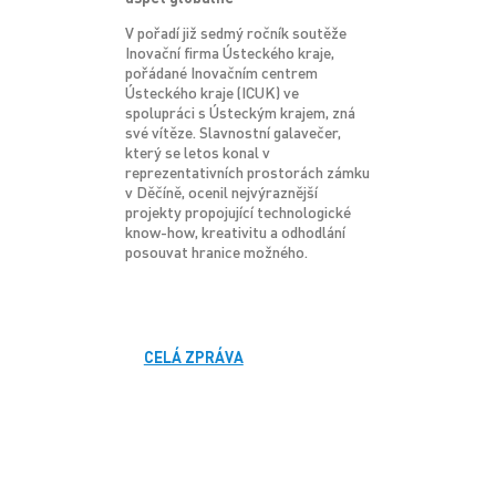
V pořadí již sedmý ročník soutěže
Inovační firma Ústeckého kraje,
pořádané Inovačním centrem
Ústeckého kraje (ICUK) ve
spolupráci s Ústeckým krajem, zná
své vítěze. Slavnostní galavečer,
který se letos konal v
reprezentativních prostorách zámku
v Děčíně, ocenil nejvýraznější
projekty propojující technologické
know-how, kreativitu a odhodlání
posouvat hranice možného.
CELÁ ZPRÁVA