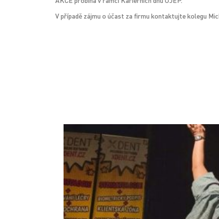
AKCE probíhá v rámci Kariérních dnů UJEP.
V případě zájmu o účast za firmu kontaktujte kolegu Mi