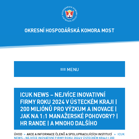
OKRESNÍ HOSPODÁŘSKÁ KOMORA MOST
≡≡
MENU
ICUK NEWS – NEJVÍCE INOVATIVNÍ
FIRMY ROKU 2024 V ÚSTECKÉM KRAJI |
200 MILIÓNŮ PRO VÝZKUM A INOVACE |
JAK NA 1:1 MANAŽERSKÉ POHOVORY? |
HR RANDE | A MNOHO DALŠÍHO
ÚVOD
»
AKCE A INFORMACE ČLENŮ A SPOLUPRACUJÍCÍCH INSTITUCÍ
» ICUK
NEWS – NEJVÍCE INOVATIVNÍ FIRMY ROKU 2024 V ÚSTECKÉM KRAJI | 200