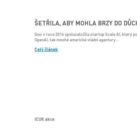
ŠETŘILA, ABY MOHLA BRZY DO DŮCH
Guo v roce 2016 spoluzaložila startup Scale AI, který po
OpenAI, tak mnohé americké vládní agentury…
Celý článek
ICUK akce