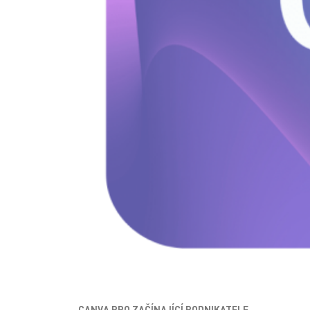
CANVA PRO ZAČÍNAJÍCÍ PODNIKATELE