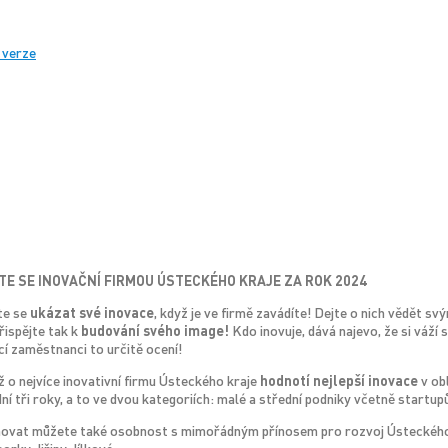
 verze
TE SE INOVAČNÍ FIRMOU ÚSTECKÉHO KRAJE ZA ROK 2024
te se
ukázat své inovace
, když je ve firmě zavádíte! Dejte o nich vědět 
přispějte tak k
budování svého image!
Kdo inovuje, dává najevo, že si váží 
í zaměstnanci to určitě ocení!
 o nejvíce inovativní firmu Ústeckého kraje
hodnotí nejlepší inovace
v ob
ní tři roky, a to ve dvou kategoriích: malé a střední podniky včetně startupů
vat můžete také osobnost s mimořádným přínosem pro rozvoj Ústeckého kra