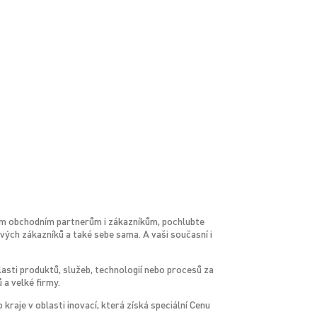
svým obchodním partnerům i zákazníkům, pochlubte
svých zákazníků a také sebe sama. A vaši současní i
lasti produktů, služeb, technologií nebo procesů za
 a velké firmy.
je v oblasti inovací, která získá speciální Cenu