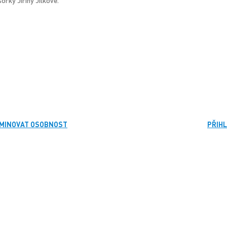
orky Jiřiny Jílkové.
MINOVAT OSOBNOST
PŘIHL