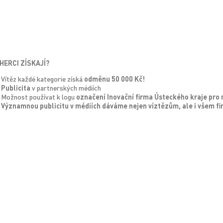
HERCI ZÍSKAJÍ?
Vítěz každé kategorie získá
odměnu 50 000 Kč!
Publicita
v partnerských médiích
Možnost používat k logu
označení Inovační firma Ústeckého kraje pro 
Významnou publicitu v médiích dáváme nejen víztězům, ale i všem fi