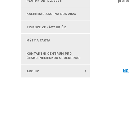
profes
PLATNÝ OD 1. 2. 2026
KALENDÁŘ AKCÍ NA ROK 2026
TISKOVÉ ZPRÁVY HK ČR
MÝTY A FAKTA
KONTAKTNÍ CENTRUM PRO
ČESKO-NĚMECKOU SPOLUPRÁCI
NO
ARCHIV