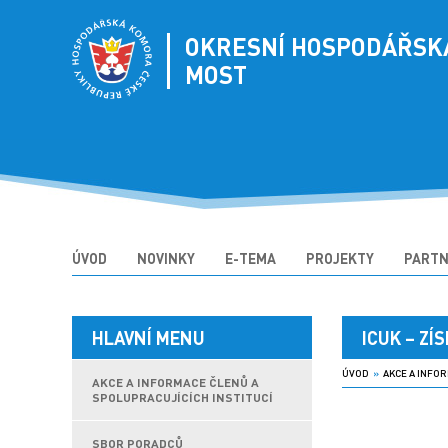
OKRESNÍ HOSPODÁŘSK
MOST
ÚVOD
NOVINKY
E-TEMA
PROJEKTY
PARTN
HLAVNÍ MENU
ICUK – ZÍ
ÚVOD
»
AKCE A INFOR
AKCE A INFORMACE ČLENŮ A
SPOLUPRACUJÍCÍCH INSTITUCÍ
SBOR PORADCŮ