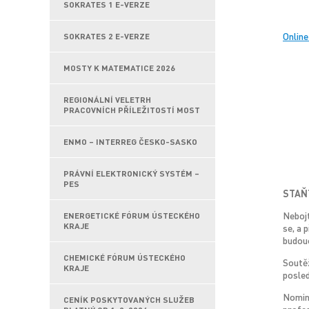
SOKRATES 1 E-VERZE
Online
SOKRATES 2 E-VERZE
MOSTY K MATEMATICE 2026
REGIONÁLNÍ VELETRH
PRACOVNÍCH PŘÍLEŽITOSTÍ MOST
ENMO – INTERREG ČESKO-SASKO
PRÁVNÍ ELEKTRONICKÝ SYSTÉM –
PES
STAŇ
Neboj
ENERGETICKÉ FÓRUM ÚSTECKÉHO
KRAJE
se, a 
budouc
CHEMICKÉ FÓRUM ÚSTECKÉHO
Soutěž
KRAJE
posled
Nomino
CENÍK POSKYTOVANÝCH SLUŽEB