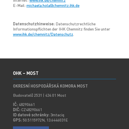
Internet:
www.ihk.de/chemnitz
E-Mail:
michaela.hola@chemnitz.ihk.de
Datenschutzhinweise:
Datenschutzrechtliche
Informationspflichten der IHK Chemnitz finden Sie unter
www.ihk.de/chemnitz/Datenschutz
.
OHK – MOST
OKRESNÍ HOSPODÁŘSKÁ KOMORA MOST
Budovatelů 2531 | 434 01 Most
IČ:
48290661
DIČ:
CZ48290661
ID datové schránky:
3mtaciq
GPS:
50.5115972N, 13.6446031E