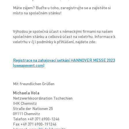
Máte zájem? Buďte u toho, zaregistrujte se a zajistěte si
místo na společném stánku!
Výhodou je společná účast s německými firmami na našem
společném stánku a celková účast na veletrhu. Informace k
veletrhu v čj i podmínky k přihlášení, najdete zde:
Registrace na zahajovací setkání HANNOVER MESSE 2023
(sweapevent.com)
Mit freundlichen Grüßen
Michaela Hola
Netzwerkkoordination Tschechien
IHK Chemnitz
Straße der Nationen 25
09111 Chemnitz
Telefon +49 371 6900-1246
Fax +49 371 6900-191246