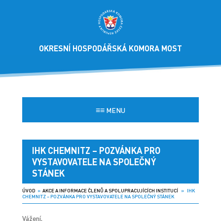
OKRESNÍ HOSPODÁŘSKÁ KOMORA MOST
≡≡
MENU
IHK CHEMNITZ – POZVÁNKA PRO
VYSTAVOVATELE NA SPOLEČNÝ
STÁNEK
ÚVOD
»
AKCE A INFORMACE ČLENŮ A SPOLUPRACUJÍCÍCH INSTITUCÍ
» IHK
CHEMNITZ – POZVÁNKA PRO VYSTAVOVATELE NA SPOLEČNÝ STÁNEK
Vážení,