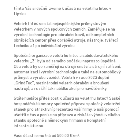
tímto Vás srdečně zveme k účasti na veletrhu Intec v
Lipsku.
Veletrh
Intec
se stal nejúspěšnějším průmyslovým
veletrhem v nových spolkových zemích. Zaměřuje se na
výrobní technologie pro obrábění kovů, od kompletních
obráběcích center přes obráběcí stroje, nástroje, tvářecí
techniku až po individuální výrobu.
Společná organizace veletrhu Intec a subdodavatelského
veletrhu „Z“ byla od samého počátku naprosto úspěšná.
Oba veletrhy se zaměřují na strojírenství a strojní zařízení,
automatizaci i výrobní technologie a také na automobilový
průmysl a výrobu vozidel. Veletrh v roce 2023 doplní
„GrindTec“, mezinárodní veletrh obrábění a broušení
nástrojů, a rozšíří tak nabídku akcí pro návštěvníky.
Stále hledáte příležitost k účasti na veletrhu Intec? Saské
hospodářské komory společně připraví společný veletržní
stánek pro atraktivní prezentaci vaší firmy. S naší pomocí
ušetříte čas a peníze na přípravu a získáte výhodu velkého
stánku společně s německými firmami s kompletní
infrastrukturou.
Vaše účast je možná od 500,00 €/m².