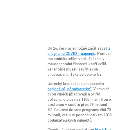
Od 26. června je možně začít žádat
z
programu COVID – nájemné
. Pomoci
má podnIkatelům ve službách a v
maloobchodní činnosti, kteří kvůli
karanténě museli zavřít svou
provozovnu. Týká se celého Q2.
Ústecký kraj začal s propácením
regionální „pětadvacítky“
. V prvních
dvou vlnách již schválil a přiřkl
dotaci pro více než 1100 firem, které
dostanou v součtu přes 29 milionů
Kč. Celková dotace programu činí 70
milionů, kraj v ní podpoří celkem 2800
podnikatelských subjektů.
Covidový online hackathon
Hack the