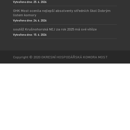
Vytvořeno dne: 25. 6. 2026
OHK Most ocenila nejlepší absolventy středních škol Dobrým
listem komory
Vytvořeno dne: 24. 6. 2026
soutěž Krušnohorská NEJ za rok 2025 má své vítěze
Vytvořeno dne: 15. 6. 2026
Copyright © 2020 OKRESNÍ HOSPODÁŘSKÁ KOMORA MOST