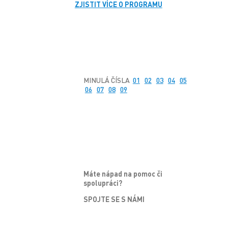
ZJISTIT VÍCE O PROGRAMU
MINULÁ ČÍSLA
01
02
03
04
05
06
07
08
09
Máte nápad na pomoc či
spolupráci?
SPOJTE SE S NÁMI