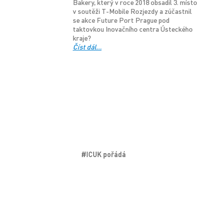
Bakery, který v roce 2018 obsadil 3. místo
v soutěži T-Mobile Rozjezdy a zúčastnil
se akce Future Port Prague pod
taktovkou Inovačního centra Ústeckého
kraje?
Číst dál…
#ICUK pořádá