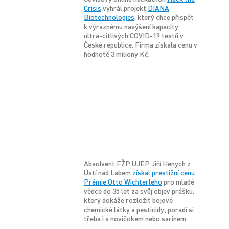
Crisis
vyhrál projekt
DIANA
Biotechnologies
, který chce přispět
k výraznému navýšení kapacity
ultra-citlivých COVID-19 testů v
České republice. Firma získala cenu v
hodnotě 3 miliony Kč.
Absolvent FŽP UJEP Jiří Henych z
Ústí nad Labem
získal prestižní cenu
Prémie Otto Wichterleho
pro mladé
vědce do 35 let za svůj objev prášku,
který dokáže rozložit bojové
chemické látky a pesticidy; poradí si
třeba i s novičokem nebo sarinem.