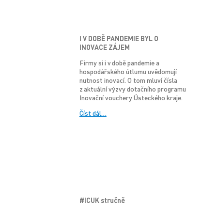
I V DOBĚ PANDEMIE BYL O
INOVACE ZÁJEM
Firmy si i v době pandemie a
hospodářského útlumu uvědomují
nutnost inovací. O tom mluví čísla
z aktuální výzvy dotačního programu
Inovační vouchery Ústeckého kraje.
Číst dál…
#ICUK stručně