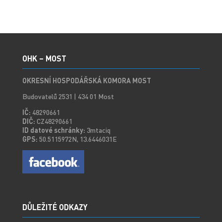
OHK – MOST
OKRESNÍ HOSPODÁŘSKÁ KOMORA MOST
Budovatelů 2531 | 434 01 Most
IČ:
48290661
DIČ:
CZ48290661
ID datové schránky:
3mtaciq
GPS:
50.5115972N, 13.6446031E
DŮLEŽITÉ ODKAZY