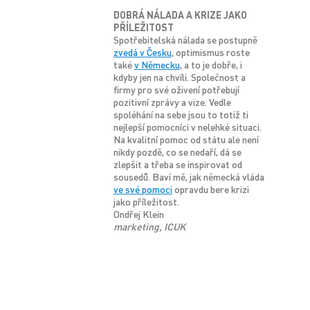
DOBRÁ NÁLADA A KRIZE JAKO
PŘÍLEŽITOST
Spotřebitelská nálada se postupně
zvedá v Česku
, optimismus roste
také
v Německu
, a to je dobře, i
kdyby jen na chvíli. Společnost a
firmy pro své oživení potřebují
pozitivní zprávy a vize. Vedle
spoléhání na sebe jsou to totiž ti
nejlepší pomocníci v nelehké situaci.
Na kvalitní pomoc od státu ale není
nikdy pozdě, co se nedaří, dá se
zlepšit a třeba se inspirovat od
sousedů. Baví mě, jak německá vláda
ve své pomoci
opravdu bere krizi
jako příležitost.
Ondřej Klein
marketing, ICUK