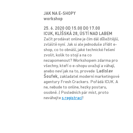
JAK NA E-SHOPY
workshop
25. 6. 2020 OD 15.00 DO 17.00
ICUK, KLÍŠSKÁ 28, ÚSTÍ NAD LABEM
Začít prodávat online je čím dál důležitější,
zvláště nyní. Jak si ale jednoduše zřídit e-
shop, co to obnáší, jaké technické řešení
zvolit, kolik to stojí a na co
nezapomenout? Workshopem zdarma pro
všechny, kteří o e-shopu uvažují a váhají,
anebo neví jak na to, provede
Ladislav
Šoufek,
zakladatel moderní marketingové
agentury Fresh Crackers. Pořádá ICUK. A
ne, nebude to online, hezky postaru,
osobně.:) Posledních pár míst, proto
neváhejte
s registrací
!