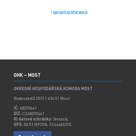
|
upravit preference
OHK – MOST
OKRESNÍ HOSPODÁŘSKÁ KOMORA MOST
Budovatelů 2531 | 434 01 Most
IČ:
48290661
DIČ:
CZ48290661
ID datové schránky:
3mtaciq
GPS:
50.5115972N, 13.6446031E