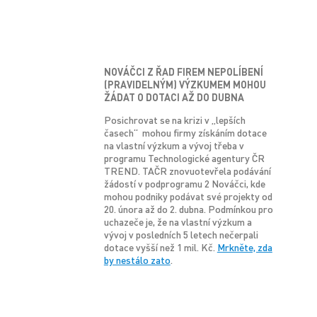
NOVÁČCI Z ŘAD FIREM NEPOLÍBENÍ
(PRAVIDELNÝM) VÝZKUMEM MOHOU
ŽÁDAT O DOTACI AŽ DO DUBNA
Posichrovat se na krizi v „lepších
časech“ mohou firmy získáním dotace
na vlastní výzkum a vývoj třeba v
programu Technologické agentury ČR
TREND. TAČR znovuotevřela podávání
žádostí v podprogramu 2 Nováčci, kde
mohou podniky podávat své projekty od
20. února až do 2. dubna. Podmínkou pro
uchazeče je, že na vlastní výzkum a
vývoj v posledních 5 letech nečerpali
dotace vyšší než 1 mil. Kč.
Mrkněte, zda
by nestálo zato
.