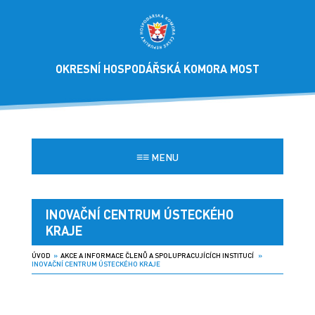
OKRESNÍ HOSPODÁŘSKÁ KOMORA MOST
≡≡
MENU
INOVAČNÍ CENTRUM ÚSTECKÉHO
KRAJE
ÚVOD
»
AKCE A INFORMACE ČLENŮ A SPOLUPRACUJÍCÍCH INSTITUCÍ
»
INOVAČNÍ CENTRUM ÚSTECKÉHO KRAJE