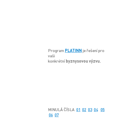
Program
PLATINN
je řešení pro
vaši
konkrétní
byznysovou výzvu.
MINULÁ ČÍSLA
01
02
03
04
05
06
07