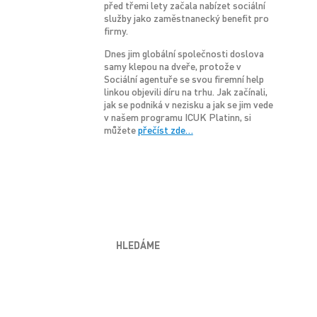
před třemi lety začala nabízet sociální
služby jako zaměstnanecký benefit pro
firmy.
Dnes jim globální společnosti doslova
samy klepou na dveře, protože v
Sociální agentuře se svou firemní help
linkou objevili díru na trhu. Jak začínali,
jak se podniká v nezisku a jak se jim vede
v našem programu ICUK Platinn, si
můžete
přečíst zde…
HLEDÁME