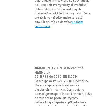
Jak funguje firma, která se specializuje
na kompozitové výrobky převážně z
uhlíku, skla, kevlaru a podobných
materiálů a dokáže z nich vyrobit třeba
vrtulník, vznášedlo anebo letecký
simulátor? Víc se dozvíte
v našem
rozhovoru
.
#MADE IN ÚSTÍ REGION ve firmě
HENNLICH
23. BŘEZNA 2020, OD 8.00 H.
Českolipská 1996/9, 412 01 Litoměřice
Další z inspirativních setkání ve
výrobních firmách v našem regionu
pokračuje ve společnosti Hennlich. Těšit
se můžete na prohlídku výroby,
networking a úspěšnou případovku v