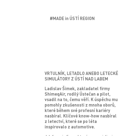
#MADE in ÚSTÍ REGION
VRTULNÍK, LETADLO ANEBO LETECKÉ
SIMULÁTORY Z ÚSTÍ NAD LABEM
Ladislav Šimek, zakladatel firmy
ShimeqAir, rodilý Ústečan a pilot,
vsadil na to, čemu věří. K úspěchu mu
pomohly zkušenosti z mnoha oborů,
které během své profesní kariéry
nasbíral. Klíčové know-how nasbíral
z letectví, které se po léta
inspirovalo z automotive.