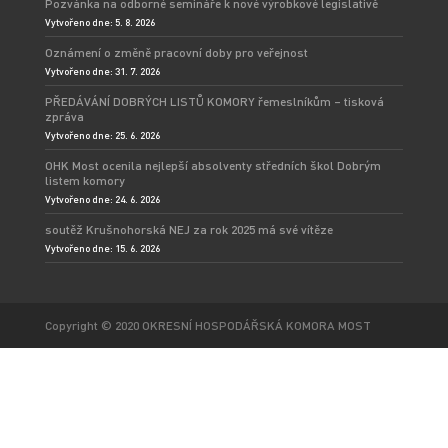
Pozvánka na odborné semináře k nové výrobkové legislativě
Vytvořeno dne: 5. 8. 2026
Oznámení o změně pracovní doby pro veřejnost
Vytvořeno dne: 31. 7. 2026
PŘEDÁVÁNÍ DOBRÝCH LISTŮ KOMORY řemeslníkům – tisková
zpráva
Vytvořeno dne: 25. 6. 2026
OHK Most ocenila nejlepší absolventy středních škol Dobrým
listem komory
Vytvořeno dne: 24. 6. 2026
soutěž Krušnohorská NEJ za rok 2025 má své vítěze
Vytvořeno dne: 15. 6. 2026
Copyright © 2020 OKRESNÍ HOSPODÁŘSKÁ KOMORA MOST