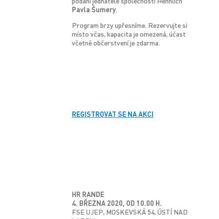
podání jednatele společnosti Hennlich
Pavla Šumery
.
Program brzy upřesníme. Rezervujte si
místo včas, kapacita je omezená, účast
včetně občerstvení je zdarma.
REGISTROVAT SE NA AKCI
HR RANDE
4. BŘEZNA 2020, OD 10.00 H.
FSE UJEP, MOSKEVSKÁ 54, ÚSTÍ NAD