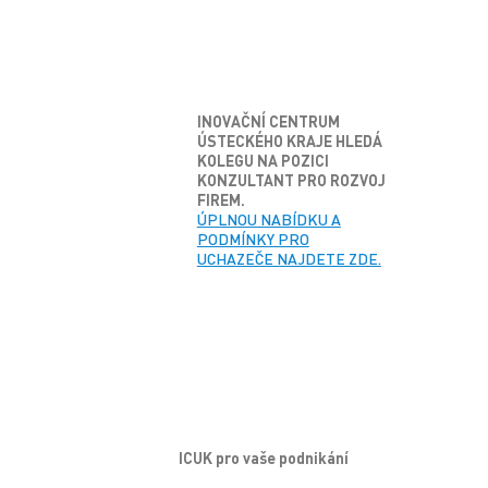
INOVA
Č
N
Í
CENTRUM
Ú
STECK
É
HO KRAJE HLED
Á
KOLEGU NA POZICI
KONZULTANT PRO ROZVOJ
FIREM.
ÚPLNOU NABÍDKU A
PODMÍNKY PRO
UCHAZEČE NAJDETE ZDE.
ICUK pro vaše podnikání