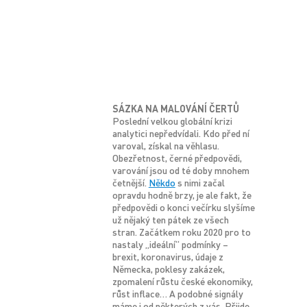
SÁZKA NA MALOVÁNÍ ČERTŮ
Poslední velkou globální krizi
analytici nepředvídali. Kdo před ní
varoval, získal na věhlasu.
Obezřetnost, černé předpovědi,
varování jsou od té doby mnohem
četnější.
Někdo
s nimi začal
opravdu hodně brzy, je ale fakt, že
předpovědi o konci večírku slyšíme
už nějaký ten pátek ze všech
stran. Začátkem roku 2020 pro to
nastaly „ideální“ podmínky –
brexit, koronavirus, údaje z
Německa, poklesy zakázek,
zpomalení růstu české ekonomiky,
růst inflace… A podobné signály
máme i od některých z vás. Přijde