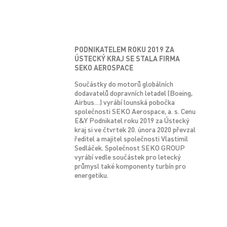
PODNIKATELEM ROKU 2019 ZA
ÚSTECKÝ KRAJ SE STALA FIRMA
SEKO AEROSPACE
Součástky do motorů globálních
dodavatelů dopravních letadel (Boeing,
Airbus…) vyrábí lounská pobočka
společnosti SEKO Aerospace, a. s. Cenu
E&Y Podnikatel roku 2019 za Ústecký
kraj si ve čtvrtek 20. února 2020 převzal
ředitel a majitel společnosti Vlastimil
Sedláček. Společnost SEKO GROUP
vyrábí vedle součástek pro letecký
průmysl také komponenty turbín pro
energetiku.