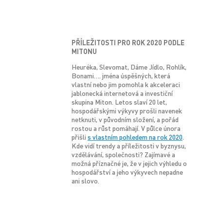
PŘÍLEŽITOSTI PRO ROK 2020 PODLE
MITONU
Heuréka, Slevomat, Dáme Jídlo, Rohlík,
Bonami…. jména úspěšných, která
vlastní nebo jim pomohla k akceleraci
jablonecká internetová a investiční
skupina Miton. Letos slaví 20 let,
hospodářskými výkyvy prošli navenek
netknuti, v původním složení, a pořád
rostou a růst pomáhají. V půlce února
přišli
s vlastním pohledem na rok 2020
.
Kde vidí trendy a příležitosti v byznysu,
vzdělávání, společnosti? Zajímavé a
možná příznačné je, že v jejich výhledu o
hospodářství a jeho výkyvech nepadne
ani slovo.