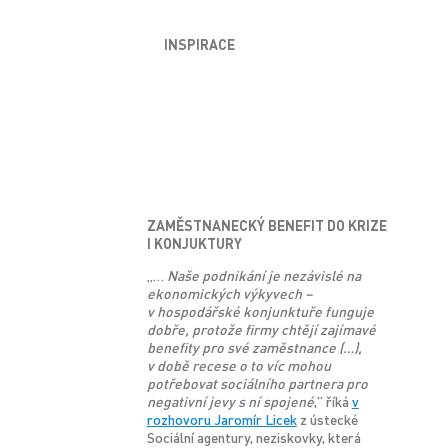
INSPIRACE
ZAMĚSTNANECKÝ BENEFIT DO KRIZE
I KONJUKTURY
„…
Naše podnikání je nezávislé na
ekonomických výkyvech –
v hospodářské konjunktuře funguje
dobře, protože firmy chtějí zajímavé
benefity pro své zaměstnance (…),
v době recese o to víc mohou
potřebovat sociálního partnera pro
negativní jevy s ní spojené
,“ říká
v
rozhovoru Jaromír Licek
z ústecké
Sociální agentury, neziskovky, která