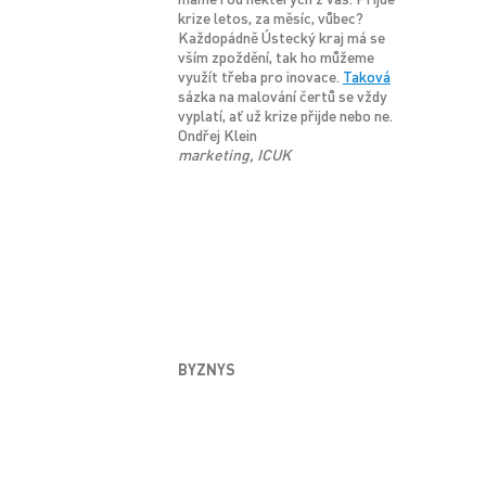
krize letos, za měsíc, vůbec?
Každopádně Ústecký kraj má se
vším zpoždění, tak ho můžeme
využít třeba pro inovace.
Taková
sázka na malování čertů se vždy
vyplatí, ať už krize přijde nebo ne.
Ondřej Klein
marketing, ICUK
BYZNYS