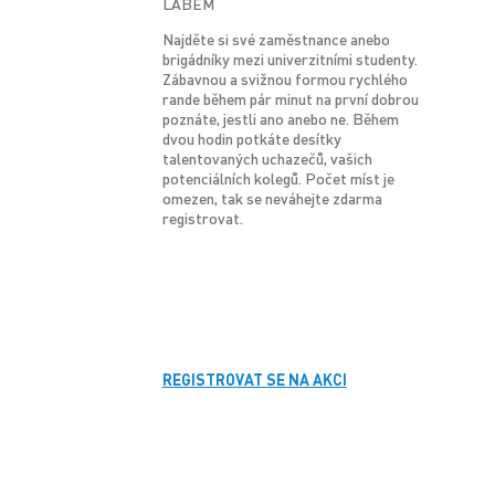
LABEM
Najděte si své zaměstnance anebo
brigádníky mezi univerzitními studenty.
Zábavnou a svižnou formou rychlého
rande během pár minut na první dobrou
poznáte, jestli ano anebo ne. Během
dvou hodin potkáte desítky
talentovaných uchazečů, vašich
potenciálních kolegů. Počet míst je
omezen, tak se neváhejte zdarma
registrovat.
REGISTROVAT SE NA AKCI