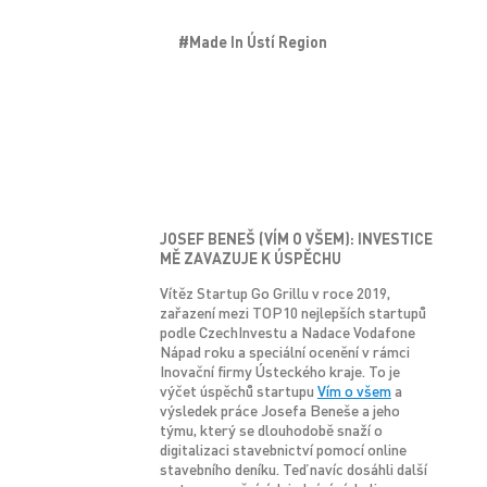
#Made In Ústí Region
JOSEF BENEŠ (VÍM O VŠEM): INVESTICE
M
Ě
ZAVAZUJE K
Ú
SP
Ě
CHU
Vítěz Startup Go Grillu v roce 2019,
zařazení mezi TOP10 nejlepších startupů
podle CzechInvestu a Nadace Vodafone
Nápad roku a speciální ocenění v rámci
Inovační firmy Ústeckého kraje. To je
výčet úspěchů startupu
Vím o všem
a
výsledek práce Josefa Beneše a jeho
týmu, který se dlouhodobě snaží o
digitalizaci stavebnictví pomocí online
stavebního deníku. Teď navíc dosáhli další