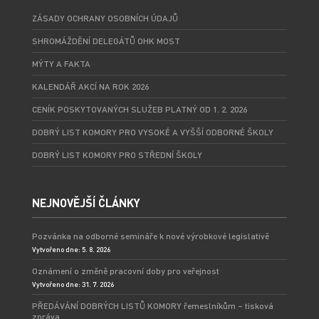
ZÁSADY OCHRANY OSOBNÍCH ÚDAJŮ
SHROMÁŽDĚNÍ DELEGÁTŮ OHK MOST
MÝTY A FAKTA
KALENDÁŘ AKCÍ NA ROK 2026
CENÍK POSKYTOVANÝCH SLUŽEB PLATNÝ OD 1. 2. 2026
DOBRÝ LIST KOMORY PRO VYSOKÉ A VYŠŠÍ ODBORNÉ ŠKOLY
DOBRÝ LIST KOMORY PRO STŘEDNÍ ŠKOLY
NEJNOVĚJŠÍ ČLÁNKY
Pozvánka na odborné semináře k nové výrobkové legislativě
Vytvořeno dne: 5. 8. 2026
Oznámení o změně pracovní doby pro veřejnost
Vytvořeno dne: 31. 7. 2026
PŘEDÁVÁNÍ DOBRÝCH LISTŮ KOMORY řemeslníkům – tisková
zpráva