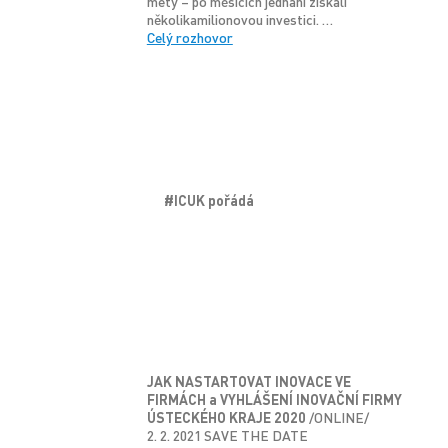
mety – po měsících jednání získali
několikamilionovou investici. …
Celý rozhovor
#ICUK pořádá
JAK NASTARTOVAT INOVACE VE
FIRMÁCH a
VYHLÁŠENÍ
INOVA
Č
N
Í
FIRMY
Ú
STECK
É
HO KRAJE 2020
/ONLINE/
2. 2. 2021 SAVE THE DATE