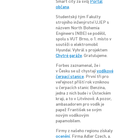
Smart city za svůj
Portál
občana
.
Studentský tým Fakulty
strojního inženýrství UJEP s
názvem North Bohemia
Engineers (NBE) se podělil,
spolu s VUT Brno, o 1. místo v
soutěži o elektromobil
Hyundai. Vyhrál s projektem
Chytré garáže
. Gratulujeme.
Forbes zaznamenal, že i
v Česku se už chystají
vodíkové
čerpací stanice
. První tři pro
veřejnost příští rok vzniknou
u čerpacích stanic Benzina,
jedna z nich bude i v Ústeckém
kraji, a to v Litvínově. A pozor,
ambasadorem pro vodík je
papež František se svým
novým vodíkovým
papamobilem.
Firmy z našeho regionu získaly
ocenění
. Firma Adler Czech, a.