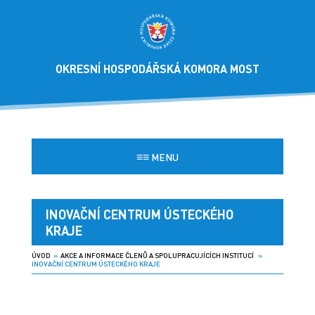
OKRESNÍ HOSPODÁŘSKÁ KOMORA MOST
≡≡
MENU
INOVAČNÍ CENTRUM ÚSTECKÉHO
KRAJE
ÚVOD
»
AKCE A INFORMACE ČLENŮ A SPOLUPRACUJÍCÍCH INSTITUCÍ
»
INOVAČNÍ CENTRUM ÚSTECKÉHO KRAJE