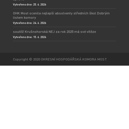
Vytvořeno dne: 25. 6. 2026
OHK Most ocenila nejlepší absolventy středních škol Dobrým
listem komory
Vytvořeno dne: 24. 6. 2026
soutěž Krušnohorská NEJ za rok 2025 má své vítěze
Vytvořeno dne: 15. 6. 2026
Copyright © 2020 OKRESNÍ HOSPODÁŘSKÁ KOMORA MOST