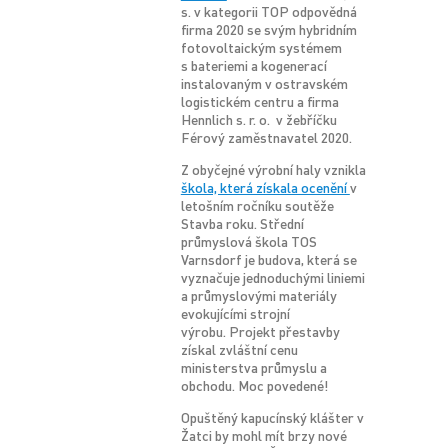
s. v kategorii TOP odpovědná
firma 2020 se svým hybridním
fotovoltaickým systémem
s bateriemi a kogenerací
instalovaným v ostravském
logistickém centru a firma
Hennlich s. r. o. v žebříčku
Férový zaměstnavatel 2020.
Z obyčejné výrobní haly vznikla
škola, která získala ocenění
v
letošním ročníku soutěže
Stavba roku. Střední
průmyslová škola TOS
Varnsdorf je budova, která se
vyznačuje jednoduchými liniemi
a průmyslovými materiály
evokujícími strojní
výrobu. Projekt přestavby
získal zvláštní cenu
ministerstva průmyslu a
obchodu. Moc povedené!
Opuštěný kapucínský klášter v
Žatci by mohl mít brzy nové