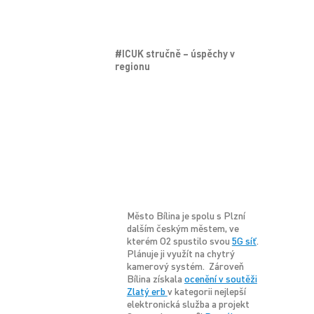
#ICUK stručně – úspěchy v
regionu
Město Bílina je spolu s Plzní
dalším českým městem, ve
kterém O2 spustilo svou
5G síť
.
Plánuje ji využít na chytrý
kamerový systém. Zároveň
Bílina získala
ocenění v soutěži
Zlatý erb
v kategorii nejlepší
elektronická služba a projekt