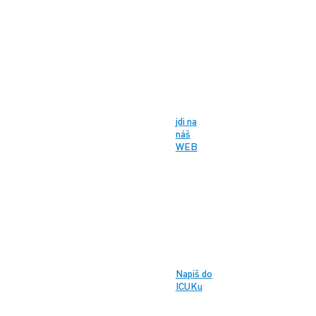
jdi na
náš
WEB
Napiš do
ICUKu