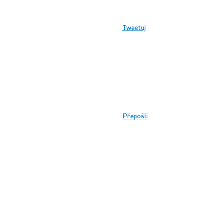
Tweetuj
Přepošli