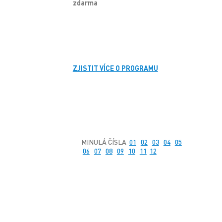
zdarma
ZJISTIT VÍCE O PROGRAMU
MINULÁ ČÍSLA
01
02
03
04
05
06
07
08
09
10
11
12