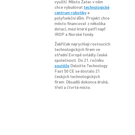
využití. Město Žatec v něm
chce vybudovat
technologické
centrum robotiky
a
polyfunkční dům. Projekt chce
město financovat z několika
dotací, mezi které patří např.
IROP a Norské fondy.
Žebříček nejrychleji rostoucích
technologických firem ve
střední Evropě ovládly české
společnosti. Do 21. ročníku
soutěže
Deloitte Technology
Fast 50 CE se dostalo 21
českých technologických
firem. Obsadili dokonce druhé,
třetí a čtvrté místo.