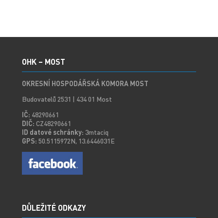
OHK – MOST
OKRESNÍ HOSPODÁŘSKÁ KOMORA MOST
Budovatelů 2531 | 434 01 Most
IČ:
48290661
DIČ:
CZ48290661
ID datové schránky:
3mtaciq
GPS:
50.5115972N, 13.6446031E
DŮLEŽITÉ ODKAZY