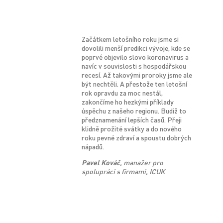
Začátkem letošního roku jsme si
dovolili menší predikci vývoje, kde se
poprvé objevilo slovo koronavirus a
navíc v souvislosti s hospodářskou
recesí. Až takovými proroky jsme ale
být nechtěli. A přestože ten letošní
rok opravdu za moc nestál,
zakončíme ho hezkými příklady
úspěchu z našeho regionu. Budiž to
předznamenání lepších časů. Přeji
klidně prožité svátky a do nového
roku pevné zdraví a spoustu dobrých
nápadů.
Pavel Ková
č
, manažer pro
spolupráci s firmami, ICUK