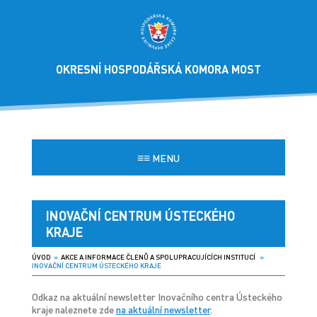
OKRESNÍ HOSPODÁŘSKÁ KOMORA MOST
≡≡
MENU
INOVAČNÍ CENTRUM ÚSTECKÉHO
KRAJE
ÚVOD
»
AKCE A INFORMACE ČLENŮ A SPOLUPRACUJÍCÍCH INSTITUCÍ
»
INOVAČNÍ CENTRUM ÚSTECKÉHO KRAJE
Odkaz na aktuální newsletter Inovačního centra Ústeckého
kraje naleznete zde
na aktuální newsletter
.