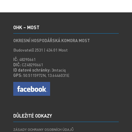
OHK – MOST
OKRESNÍ HOSPODÁŘSKÁ KOMORA MOST
Budovatelů 2531 | 434 01 Most
IČ:
48290661
DIČ:
CZ48290661
ID datové schránky:
3mtaciq
GPS:
50.5115972N, 13.6446031E
DŮLEŽITÉ ODKAZY
ZÁSADY OCHRANY OSOBNÍCH ÚDAJŮ