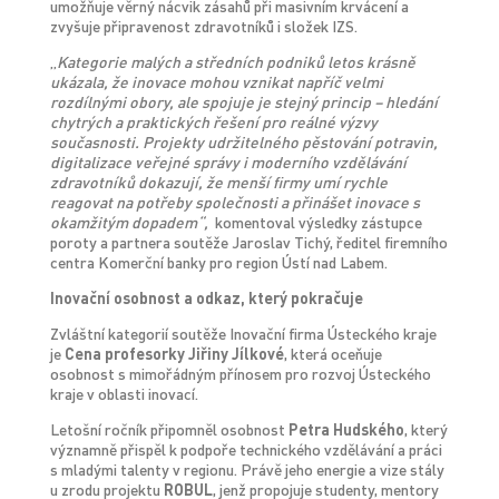
umožňuje věrný nácvik zásahů při masivním krvácení a
zvyšuje připravenost zdravotníků i složek IZS.
„
Kategorie malých a středních podniků letos krásně
ukázala, že inovace mohou vznikat napříč velmi
rozdílnými obory, ale spojuje je stejný princip – hledání
chytrých a praktických řešení pro reálné výzvy
současnosti. Projekty udržitelného pěstování potravin,
digitalizace veřejné správy i moderního vzdělávání
zdravotníků dokazují, že menší firmy umí rychle
reagovat na potřeby společnosti a přinášet inovace s
okamžitým dopadem“,
komentoval výsledky zástupce
poroty a partnera soutěže Jaroslav Tichý, ředitel firemního
centra Komerční banky pro region Ústí nad Labem.
Inovační osobnost a odkaz, který pokračuje
Zvláštní kategorií soutěže Inovační firma Ústeckého kraje
je
Cena profesorky Jiřiny Jílkové
, která oceňuje
osobnost s mimořádným přínosem pro rozvoj Ústeckého
kraje v oblasti inovací.
Letošní ročník připomněl osobnost
Petra Hudského
, který
významně přispěl k podpoře technického vzdělávání a práci
s mladými talenty v regionu. Právě jeho energie a vize stály
u zrodu projektu
ROBUL
, jenž propojuje studenty, mentory