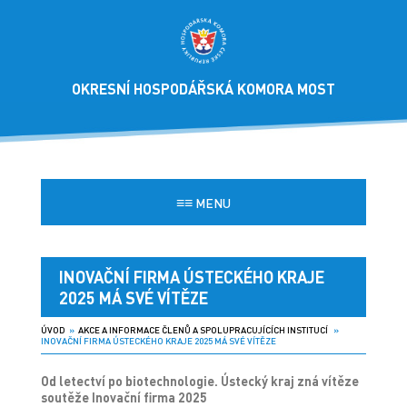
OKRESNÍ HOSPODÁŘSKÁ KOMORA MOST
≡≡
MENU
INOVAČNÍ FIRMA ÚSTECKÉHO KRAJE
2025 MÁ SVÉ VÍTĚZE
ÚVOD
»
AKCE A INFORMACE ČLENŮ A SPOLUPRACUJÍCÍCH INSTITUCÍ
»
INOVAČNÍ FIRMA ÚSTECKÉHO KRAJE 2025 MÁ SVÉ VÍTĚZE
Od letectví po biotechnologie. Ústecký kraj zná vítěze
soutěže Inovační firma 2025