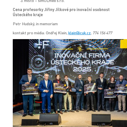
místo – simULmed s.r.o.
Cena profesorky Jiřiny Jílkové pro inovační osobnost
Ústeckého kraje
Petr Hudský, in memoriam
kontakt pro média: Ondřej Klein,
klein@icuk.cz
,
774 156 477