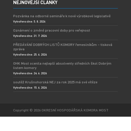
NEJNOVĚJŠÍ ČLÁNKY
Pozvánka na odborné semináře k nové výrobkové legislativě
Vytvořeno dne: 5. 8. 2026
Oznámení o změně pracovní doby pro veřejnost
Vytvořeno dne: 31. 7. 2026
PŘEDÁVÁNÍ DOBRÝCH LISTŮ KOMORY řemeslníkům – tisková
zpráva
Vytvořeno dne: 25. 6. 2026
OHK Most ocenila nejlepší absolventy středních škol Dobrým
listem komory
Vytvořeno dne: 24. 6. 2026
soutěž Krušnohorská NEJ za rok 2025 má své vítěze
Vytvořeno dne: 15. 6. 2026
Copyright © 2026 OKRESNÍ HOSPODÁŘSKÁ KOMORA MOST