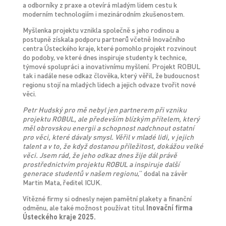
a odborníky z praxe a otevírá mladým lidem cestu k
moderním technologiím i mezinárodním zkušenostem.
Myšlenka projektu vznikla společně s jeho rodinou a
postupně získala podporu partnerů včetně Inovačního
centra Ústeckého kraje, které pomohlo projekt rozvinout
do podoby, ve které dnes inspiruje studenty k technice,
týmové spolupráci a inovativnímu myšlení. Projekt ROBUL
tak i nadále nese odkaz člověka, který věřil, že budoucnost
regionu stojí na mladých lidech a jejich odvaze tvořit nové
věci.
Petr Hudský pro mě nebyl jen partnerem při vzniku
projektu ROBUL, ale především blízkým přítelem, který
měl obrovskou energii a schopnost nadchnout ostatní
pro věci, které dávaly smysl. Věřil v mladé lidi, v jejich
talent a v to, že když dostanou příležitost, dokážou velké
věci. Jsem rád, že jeho odkaz dnes žije dál právě
prostřednictvím projektu ROBUL a inspiruje další
generace studentů v našem regionu
,“ dodal na závěr
Martin Mata, ředitel ICUK.
Vítězné firmy si odnesly nejen pamětní plakety a finanční
odměnu, ale také možnost používat titul
Inovační firma
Ústeckého kraje 2025.