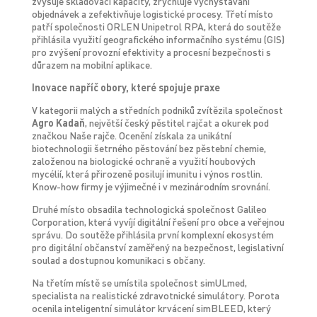
zvyšuje skladovací kapacity, zrychluje vychystávání
objednávek a zefektivňuje logistické procesy. Třetí místo
patří společnosti ORLEN Unipetrol RPA, která do soutěže
přihlásila využití geografického informačního systému (GIS)
pro zvýšení provozní efektivity a procesní bezpečnosti s
důrazem na mobilní aplikace.
Inovace napříč obory, které spojuje praxe
V kategorii malých a středních podniků zvítězila společnost
Agro Kadaň
, největší český pěstitel rajčat a okurek pod
značkou Naše rajče. Ocenění získala za unikátní
biotechnologii šetrného pěstování bez pěstební chemie,
založenou na biologické ochraně a využití houbových
mycélií, která přirozeně posilují imunitu i výnos rostlin.
Know-how firmy je výjimečné i v mezinárodním srovnání.
Druhé místo obsadila technologická společnost Galileo
Corporation, která vyvíjí digitální řešení pro obce a veřejnou
správu. Do soutěže přihlásila první komplexní ekosystém
pro digitální občanství zaměřený na bezpečnost, legislativní
soulad a dostupnou komunikaci s občany.
Na třetím místě se umístila společnost simULmed,
specialista na realistické zdravotnické simulátory. Porota
ocenila inteligentní simulátor krvácení simBLEED, který