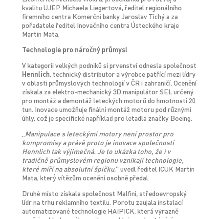
kvalitu UJEP Michaela Liegertová, ředitel regionálního
firemního centra Komerční banky Jaroslav Tichý a za
pořadatele ředitel Inovačního centra Ústeckého kraje
Martin Mata.
Technologie pro náročný průmysl
V kategorii velkých podniků si prvenství odnesla společnost
Hennlich
, technický distributor a výrobce patřící mezi lídry
v oblasti průmyslových technologií v ČR i zahraničí. Ocenění
získala za elektro-mechanický 3D manipulátor SEL určený
pro montáž a demontáž leteckých motorů do hmotnosti 20
tun. Inovace umožňuje finální montáž motoru pod různými
úhly, což je specifické například pro letadla značky Boeing.
„
Manipulace s leteckými motory není prostor pro
kompromisy a právě proto je inovace společnosti
Hennlich tak výjimečná. Je to ukázka toho, že i v
tradičně průmyslovém regionu vznikají technologie,
které míří na absolutní špičku
,“ uvedl ředitel ICUK Martin
Mata, který́ vítězům ocenění osobně předal.
Druhé místo získala společnost Malfini, středoevropský
lídr na trhu reklamního textilu. Porotu zaujala instalací
automatizované technologie HAIPICK, která výrazně