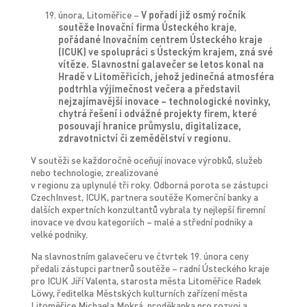
února, Litoměřice –
V pořadí již osmý ročník
soutěže
Inovační firma Ústeckého kraje
,
pořádané Inovačním centrem Ústeckého kraje
(ICUK) ve spolupráci s Ústeckým krajem, zná své
vítěze. Slavnostní galavečer se letos konal na
Hradě v Litoměřicích
, jehož jedinečná atmosféra
podtrhla výjimečnost večera a představil
nejzajímavější inovace – technologické novinky,
chytrá řešení i odvážné projekty firem, které
posouvají hranice průmyslu, digitalizace,
zdravotnictví či zemědělství v regionu.
V soutěži se každoročně oceňují inovace výrobků, služeb
nebo technologie, zrealizované
v regionu za uplynulé tři roky. Odborná porota se zástupci
CzechInvest, ICUK, partnera soutěže Komerční banky a
dalších expertních konzultantů vybrala ty nejlepší firemní
inovace ve dvou kategoriích – malé a střední podniky a
velké podniky.
Na slavnostním galavečeru ve čtvrtek 19. února ceny
předali zástupci partnerů soutěže – radní Ústeckého kraje
pro ICUK Jiří Valenta, starosta města Litoměřice Radek
Löwy, ředitelka Městských kulturních zařízení města
Litoměřice Michaela Mokrá, proděkanka pro rozvoj a