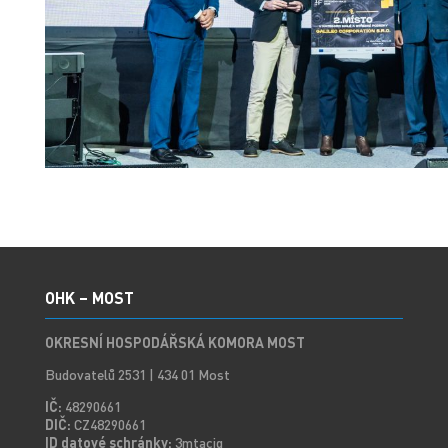
OHK – MOST
OKRESNÍ HOSPODÁŘSKÁ KOMORA MOST
Budovatelů 2531 | 434 01 Most
IČ:
48290661
DIČ:
CZ48290661
ID datové schránky:
3mtaciq