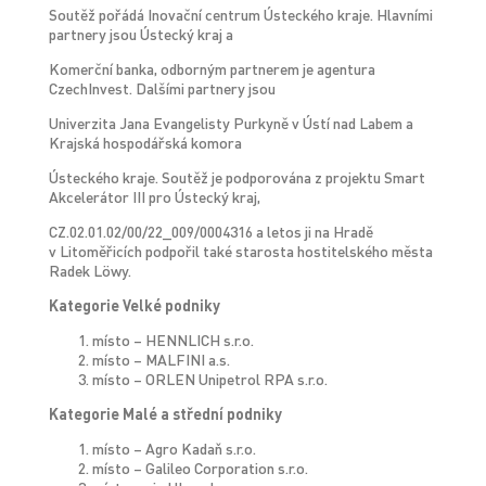
Soutěž pořádá Inovační centrum Ústeckého kraje. Hlavními
partnery jsou Ústecký kraj a
Komerční banka, odborným partnerem je agentura
CzechInvest. Dalšími partnery jsou
Univerzita Jana Evangelisty Purkyně v Ústí nad Labem a
Krajská hospodářská komora
Ústeckého kraje. Soutěž je podporována z projektu Smart
Akcelerátor III pro Ústecký kraj,
CZ.02.01.02/00/22_009/0004316 a letos ji na Hradě
v Litoměřicích podpořil také starosta hostitelského města
Radek Löwy.
Kategorie Velké podniky
místo – HENNLICH s.r.o.
místo – MALFINI a.s.
místo – ORLEN Unipetrol RPA s.r.o.
Kategorie Malé a střední podniky
místo – Agro Kadaň s.r.o.
místo – Galileo Corporation s.r.o.