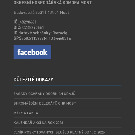
OKRESNÍ HOSPODÁŘSKÁ KOMORA MOST
Budovatelů 2531 | 434 01 Most
IČ:
48290661
DIČ:
CZ48290661
ID datové schránky:
3mtaciq
GPS:
50.5115972N, 13.6446031E
DŮLEŽITÉ ODKAZY
ZÁSADY OCHRANY OSOBNÍCH ÚDAJŮ
SHROMÁŽDĚNÍ DELEGÁTŮ OHK MOST
MÝTY A FAKTA
KALENDÁŘ AKCÍ NA ROK 2026
CENÍK POSKYTOVANÝCH SLUŽEB PLATNÝ OD 1. 2. 2026