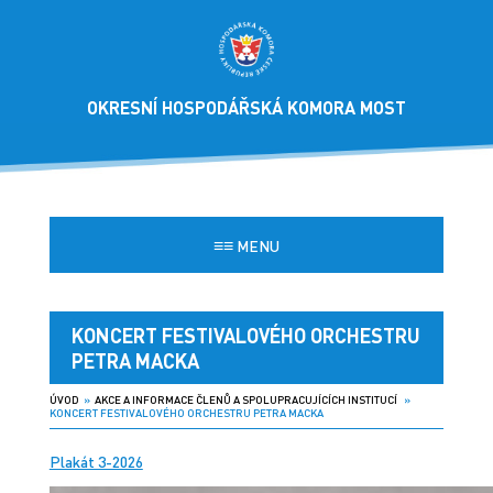
OKRESNÍ HOSPODÁŘSKÁ KOMORA MOST
≡≡
MENU
KONCERT FESTIVALOVÉHO ORCHESTRU
PETRA MACKA
ÚVOD
»
AKCE A INFORMACE ČLENŮ A SPOLUPRACUJÍCÍCH INSTITUCÍ
»
KONCERT FESTIVALOVÉHO ORCHESTRU PETRA MACKA
Plakát 3-2026