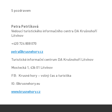
S pozdravem
Petra Petrlíková
Vedoucí turistického informačního centra DA Krušnohoří
Litvínov
+420 724 808 070
petra@krusnehory.cz
Turistické informační centrum DA Krušnohoří Litvínov
Mostecká 1, 436 01 Litvínov
FB: Krusné hory – volný čas a turistika
IG: @krusnehory.eu
www.krusnehory.cz