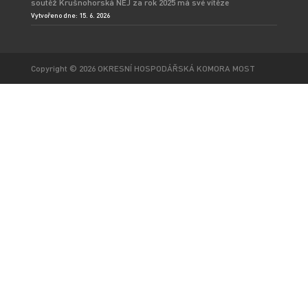
soutěž Krušnohorská NEJ za rok 2025 má své vítěze
Vytvořeno dne: 15. 6. 2026
Copyright © 2026 OKRESNÍ HOSPODÁŘSKÁ KOMORA MOST