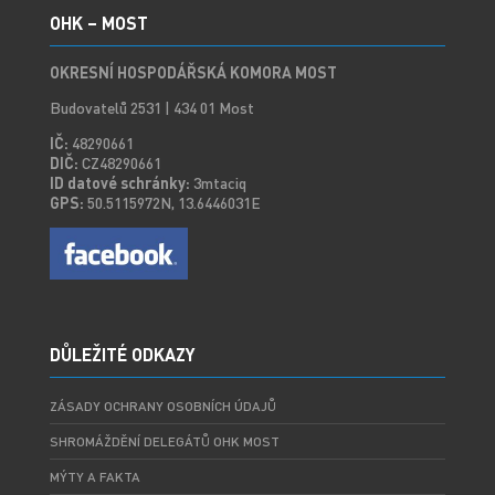
OHK – MOST
OKRESNÍ HOSPODÁŘSKÁ KOMORA MOST
Budovatelů 2531 | 434 01 Most
IČ:
48290661
DIČ:
CZ48290661
ID datové schránky:
3mtaciq
GPS:
50.5115972N, 13.6446031E
DŮLEŽITÉ ODKAZY
ZÁSADY OCHRANY OSOBNÍCH ÚDAJŮ
SHROMÁŽDĚNÍ DELEGÁTŮ OHK MOST
MÝTY A FAKTA