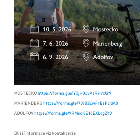
MOSTECKO
https://forms.gle/iYQjH8UvAtRH9c8r9
MARIENBERG
https://forms.gle/73983EwFrEsFqidA8
ADOLFOV
https://forms.gle/9RMscKE16EXLqgZY8
Bližší informace viz kontakt níže.