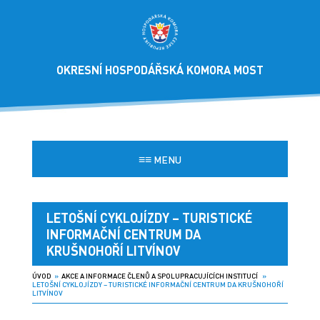
OKRESNÍ HOSPODÁŘSKÁ KOMORA MOST
≡≡
MENU
LETOŠNÍ CYKLOJÍZDY – TURISTICKÉ
INFORMAČNÍ CENTRUM DA
KRUŠNOHOŘÍ LITVÍNOV
ÚVOD
»
AKCE A INFORMACE ČLENŮ A SPOLUPRACUJÍCÍCH INSTITUCÍ
»
LETOŠNÍ CYKLOJÍZDY – TURISTICKÉ INFORMAČNÍ CENTRUM DA KRUŠNOHOŘÍ
LITVÍNOV