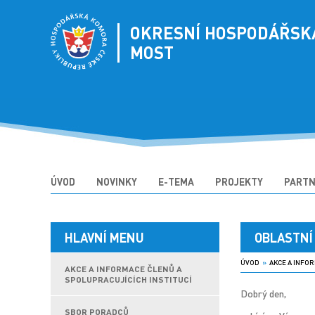
OKRESNÍ HOSPODÁŘSK
MOST
ÚVOD
NOVINKY
E-TEMA
PROJEKTY
PARTN
HLAVNÍ MENU
OBLASTNÍ
ÚVOD
»
AKCE A INFOR
AKCE A INFORMACE ČLENŮ A
SPOLUPRACUJÍCÍCH INSTITUCÍ
Dobrý den,
SBOR PORADCŮ