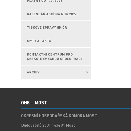
PLATNÝ OD 1. 2. 2026
KALENDÁŘ AKCÍ NA ROK 2026
TISKOVÉ ZPRÁVY HK ČR
MÝTY A FAKTA
KONTAKTNÍ CENTRUM PRO
ČESKO-NĚMECKOU SPOLUPRÁCI
ARCHIV
OHK – MOST
OKRESNÍ HOSPODÁŘSKÁ KOMORA MOST
Budovatelů 2531 | 434 01 Most