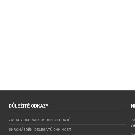
DŮLEŽITÉ ODKAZY
N
ZÁSADY OCHRANY OSOBNÍCH ÚDAJŮ
Po
Vyt
SHROMÁŽDĚNÍ DELEGÁTŮ OHK MOST
Oz