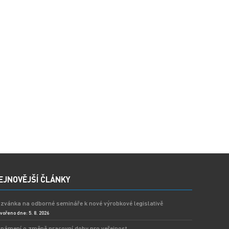
EJNOVĚJŠÍ ČLÁNKY
zvánka na odborné semináře k nové výrobkové legislativě
vořeno dne: 5. 8. 2026
námení o změně pracovní doby pro veřejnost