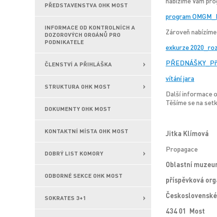
nabízíme Vám prog
PŘEDSTAVENSTVA OHK MOST
program OMGM_
INFORMACE OD KONTROLNÍCH A
Zároveň nabízíme
DOZOROVÝCH ORGÁNŮ PRO
PODNIKATELE
exkurze 2020_ro
PŘEDNÁŠKY_Přír
ČLENSTVÍ A PŘIHLÁŠKA
vítání jara
STRUKTURA OHK MOST
Další informace o
Těšíme se na setk
DOKUMENTY OHK MOST
KONTAKTNÍ MÍSTA OHK MOST
Jitka Klímová
Propagace
DOBRÝ LIST KOMORY
Oblastní muzeum
ODBORNÉ SEKCE OHK MOST
příspěvková org
Československé
SOKRATES 3+1
434 01 Most