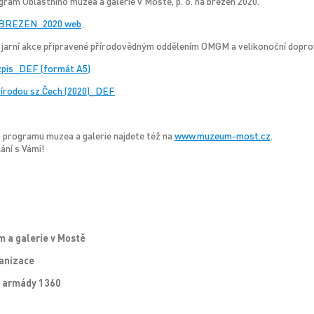
ram Oblastního muzea a galerie v Mostě, p. o. na březen 2020.
BREZEN_2020 web
 jarní akce připravené přírodovědným oddělením OMGM a velikonoční dopro
zpis_DEF (formát A5)
odou sz.Čech (2020)_DEF
 programu muzea a galerie najdete též na
www.muzeum-most.cz
.
ání s Vámi!
 a galerie v Mostě
anizace
 armády 1360