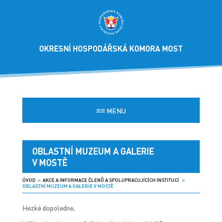
OKRESNÍ HOSPODÁŘSKÁ KOMORA MOST
≡≡
MENU
OBLASTNÍ MUZEUM A GALERIE
V MOSTĚ
ÚVOD
»
AKCE A INFORMACE ČLENŮ A SPOLUPRACUJÍCÍCH INSTITUCÍ
»
OBLASTNÍ MUZEUM A GALERIE V MOSTĚ
Hezké dopoledne,