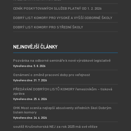
CENÍK POSKYTOVANÝCH SLUŽEB PLATNÝ OD 1. 2. 2026
DOBRÝ LIST KOMORY PRO VYSOKÉ A VYŠŠÍ ODBORNÉ ŠKOLY
DOBRÝ LIST KOMORY PRO STŘEDNÍ ŠKOLY
NEJNOVĚJŠÍ ČLÁNKY
Pozvánka na odborné semináře k nové výrobkové legislativě
Vytvořeno dne: 5. 8. 2026
Oznámení o změně pracovní doby pro veřejnost
Vytvořeno dne: 31. 7. 2026
PŘEDÁVÁNÍ DOBRÝCH LISTŮ KOMORY řemeslníkům – tisková
zpráva
Vytvořeno dne: 25. 6. 2026
OHK Most ocenila nejlepší absolventy středních škol Dobrým
listem komory
Vytvořeno dne: 24. 6. 2026
soutěž Krušnohorská NEJ za rok 2025 má své vítěze