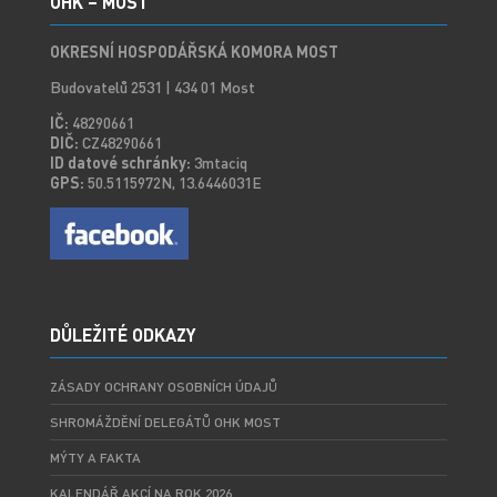
OHK – MOST
OKRESNÍ HOSPODÁŘSKÁ KOMORA MOST
Budovatelů 2531 | 434 01 Most
IČ:
48290661
DIČ:
CZ48290661
ID datové schránky:
3mtaciq
GPS:
50.5115972N, 13.6446031E
DŮLEŽITÉ ODKAZY
ZÁSADY OCHRANY OSOBNÍCH ÚDAJŮ
SHROMÁŽDĚNÍ DELEGÁTŮ OHK MOST
MÝTY A FAKTA
KALENDÁŘ AKCÍ NA ROK 2026