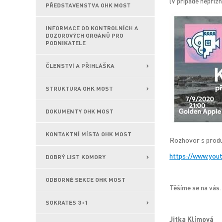
(V případě nepříz
PŘEDSTAVENSTVA OHK MOST
INFORMACE OD KONTROLNÍCH A
DOZOROVÝCH ORGÁNŮ PRO
PODNIKATELE
ČLENSTVÍ A PŘIHLÁŠKA
STRUKTURA OHK MOST
DOKUMENTY OHK MOST
KONTAKTNÍ MÍSTA OHK MOST
Rozhovor s produ
https://www.yo
DOBRÝ LIST KOMORY
ODBORNÉ SEKCE OHK MOST
Těšíme se na vás.
SOKRATES 3+1
Jitka Klímová