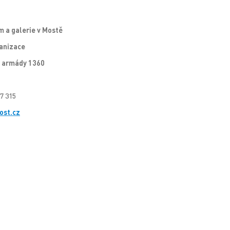
 a galerie v Mostě
anizace
 armády 1360
7 315
st.cz