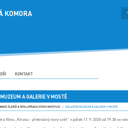
Á KOMORA
EŘI
KONTAKT
 MUZEUM A GALERIE V MOSTĚ
MACE ČLENŮ A SPOLUPRACUJÍCÍCH INSTITUCÍ
» OBLASTNÍ MUZEUM A GALERIE V MOSTĚ
éra filmu „Kiruna – překrásný nový svět“ v pátek 11. 9. 2020 od 19:30 ve v