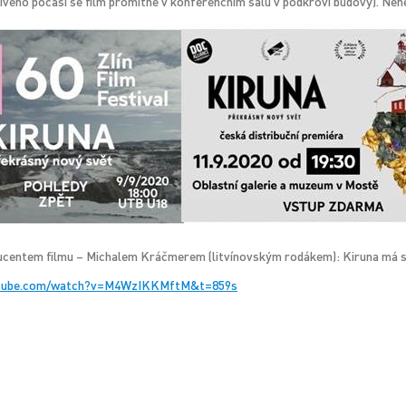
nivého počasí se film promítne v konferenčním sálu v podkroví budovy). Nene
centem filmu – Michalem Kráčmerem (litvínovským rodákem): Kiruna má s
utube.com/watch?v=M4WzIKKMftM&t=859s