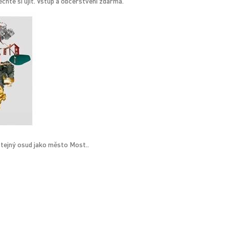
chte si ujít. Vstup a občerstvení zdarma.
tejný osud jako město Most..