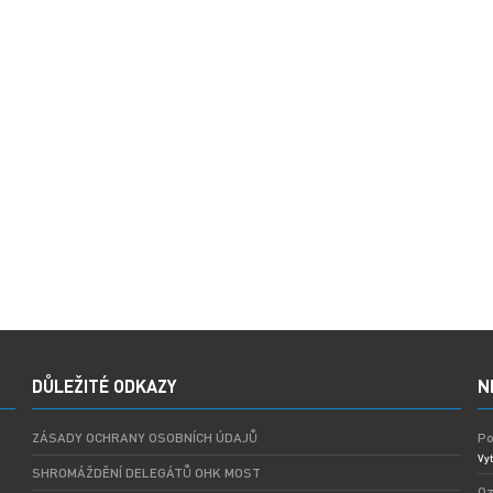
DŮLEŽITÉ ODKAZY
N
ZÁSADY OCHRANY OSOBNÍCH ÚDAJŮ
Po
Vyt
SHROMÁŽDĚNÍ DELEGÁTŮ OHK MOST
Oz