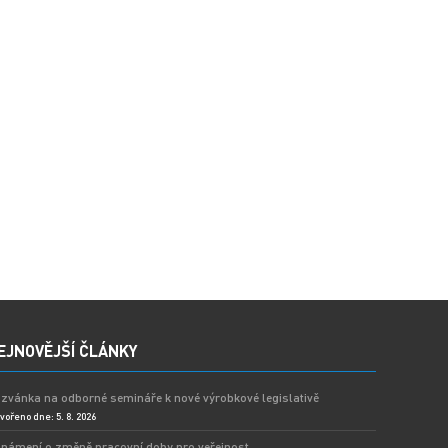
EJNOVĚJŠÍ ČLÁNKY
zvánka na odborné semináře k nové výrobkové legislativě
vořeno dne: 5. 8. 2026
námení o změně pracovní doby pro veřejnost