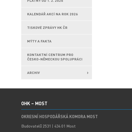
PLATNÝ OD 1. 2. 2026
KALENDÁŘ AKCÍ NA ROK 2026
TISKOVÉ ZPRÁVY HK ČR
MÝTY A FAKTA
KONTAKTNÍ CENTRUM PRO
ČESKO-NĚMECKOU SPOLUPRÁCI
ARCHIV
OHK – MOST
OKRESNÍ HOSPODÁŘSKÁ KOMORA MOST
Budovatelů 2531 | 434 01 Most