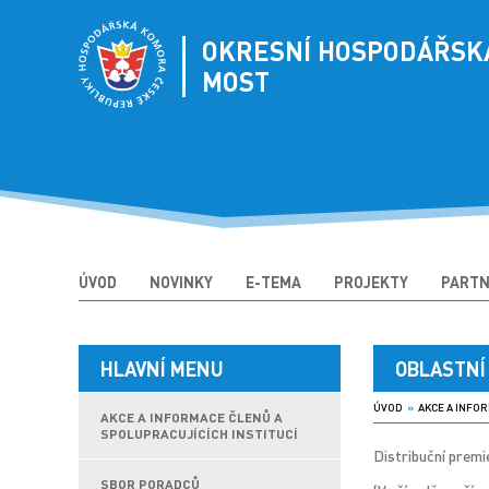
OKRESNÍ HOSPODÁŘSK
MOST
ÚVOD
NOVINKY
E-TEMA
PROJEKTY
PARTN
HLAVNÍ MENU
OBLASTNÍ
ÚVOD
»
AKCE A INFOR
AKCE A INFORMACE ČLENŮ A
SPOLUPRACUJÍCÍCH INSTITUCÍ
Distribuční premi
SBOR PORADCŮ