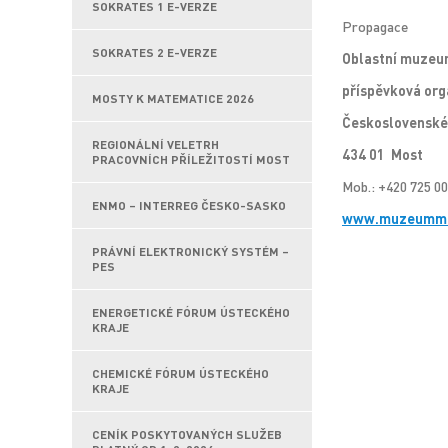
SOKRATES 1 E-VERZE
Propagace
SOKRATES 2 E-VERZE
Oblastní muzeum
příspěvková org
MOSTY K MATEMATICE 2026
Československé
REGIONÁLNÍ VELETRH
434 01 Most
PRACOVNÍCH PŘÍLEŽITOSTÍ MOST
Mob.: +420 725 00
ENMO – INTERREG ČESKO-SASKO
www.muzeummo
PRÁVNÍ ELEKTRONICKÝ SYSTÉM –
PES
ENERGETICKÉ FÓRUM ÚSTECKÉHO
KRAJE
CHEMICKÉ FÓRUM ÚSTECKÉHO
KRAJE
CENÍK POSKYTOVANÝCH SLUŽEB