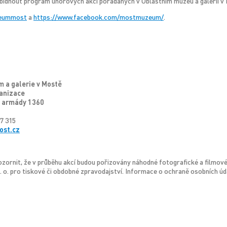
abídnout program únorových akcí pořádaných v Oblastním muzeu a galerii v 
eummost
a
https://www.facebook.com/mostmuzeum/
.
 a galerie v Mostě
anizace
 armády 1360
7 315
st.cz
zornit, že v průběhu akcí budou pořizovány náhodné fotografické a filmo
p. o. pro tiskové či obdobné zpravodajství. Informace o ochraně osobních úd