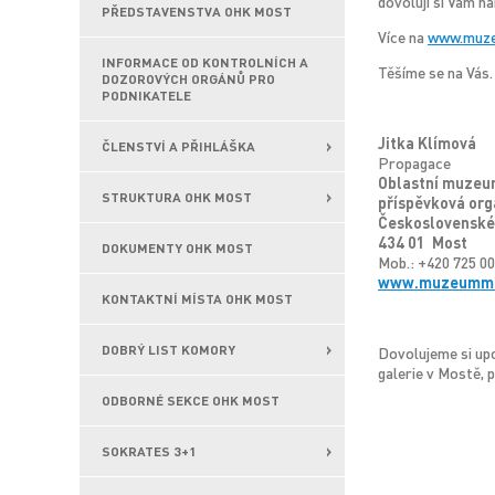
dovoluji si Vám n
PŘEDSTAVENSTVA OHK MOST
Více na
www.muz
INFORMACE OD KONTROLNÍCH A
Těšíme se na Vás.
DOZOROVÝCH ORGÁNŮ PRO
PODNIKATELE
Jitka Klímová
ČLENSTVÍ A PŘIHLÁŠKA
Propagace
Oblastní muzeum
STRUKTURA OHK MOST
příspěvková org
Československé
434 01 Most
DOKUMENTY OHK MOST
Mob.: +420 725 00
www.muzeummo
KONTAKTNÍ MÍSTA OHK MOST
DOBRÝ LIST KOMORY
Dovolujeme si upo
galerie v Mostě, 
ODBORNÉ SEKCE OHK MOST
SOKRATES 3+1