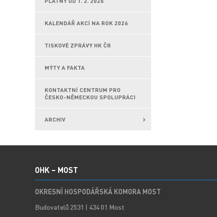
PLATNÝ OD 1. 2. 2026
KALENDÁŘ AKCÍ NA ROK 2026
TISKOVÉ ZPRÁVY HK ČR
MÝTY A FAKTA
KONTAKTNÍ CENTRUM PRO
ČESKO-NĚMECKOU SPOLUPRÁCI
ARCHIV
OHK – MOST
OKRESNÍ HOSPODÁŘSKÁ KOMORA MOST
Budovatelů 2531 | 434 01 Most