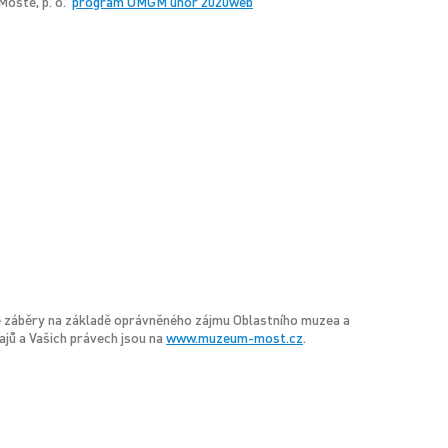
Mostě, p. o.
program OMGM unor 2020web
vé záběry na základě oprávněného zájmu Oblastního muzea a
ajů a Vašich právech jsou na
www.muzeum-most.cz
.