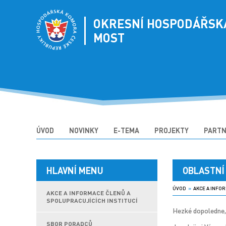
OKRESNÍ HOSPODÁŘSK
MOST
ÚVOD
NOVINKY
E-TEMA
PROJEKTY
PARTN
HLAVNÍ MENU
OBLASTNÍ
ÚVOD
»
AKCE A INFOR
AKCE A INFORMACE ČLENŮ A
SPOLUPRACUJÍCÍCH INSTITUCÍ
Hezké dopoledne,
SBOR PORADCŮ