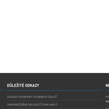
DŮLEŽITÉ ODKAZY
N
ZÁSADY OCHRANY OSOBNÍCH ÚDAJŮ
Po
Vyt
SHROMÁŽDĚNÍ DELEGÁTŮ OHK MOST
Oz