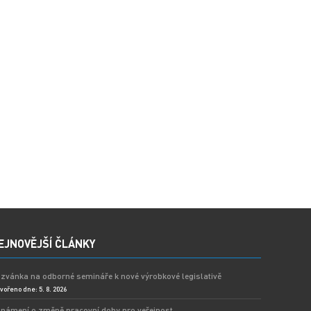
EJNOVĚJŠÍ ČLÁNKY
zvánka na odborné semináře k nové výrobkové legislativě
vořeno dne: 5. 8. 2026
námení o změně pracovní doby pro veřejnost