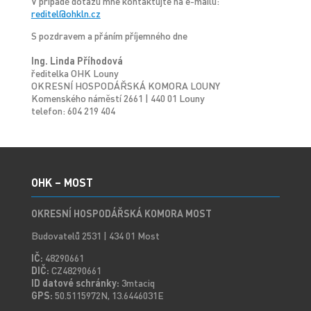
V případě dotazů mne kontaktujte na e-mailu:
reditel@ohkln.cz
S pozdravem a přáním příjemného dne
Ing. Linda Příhodová
ředitelka OHK Louny
OKRESNÍ HOSPODÁŘSKÁ KOMORA LOUNY
Komenského náměstí 2661 | 440 01 Louny
telefon: 604 219 404
OHK – MOST
OKRESNÍ HOSPODÁŘSKÁ KOMORA MOST
Budovatelů 2531 | 434 01 Most
IČ:
48290661
DIČ:
CZ48290661
ID datové schránky:
3mtaciq
GPS:
50.5115972N, 13.6446031E