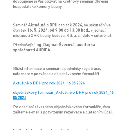
dovolujeme si Vás pozvat na květnový seminář Okresní
hospodářské komory Louny.
Seminář
Aktuálně o DPH pro rok 2024
, se uskuteční ve
čtvrtek
16. 5. 2024, od 9:00 do 13:00 hod
.
, v jednací
místnosti OHK Louny, budova, KB, a. s. (dole v suterénu).
Přednášející
Ing. Dagmar Švecová, auditorka
společnosti AUDIDA.
Bližší informace o semináři a podmínky registrace,
naleznete v pozvánce a objednávkovém formuláři.
Aktuálně o DPH pro rok 2024_16 05 2024
objednávkový formulář_Aktuálně o DPH pro rok 2024_16
05 2024
Po odeslání závazného objednávkového formuláře, Vám
zašleme e-mail s potvrzením rezervace a platebními údaji.