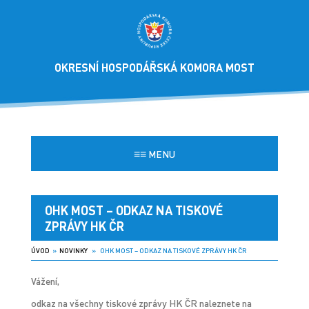
OKRESNÍ HOSPODÁŘSKÁ KOMORA MOST
≡≡
MENU
OHK MOST – ODKAZ NA TISKOVÉ
ZPRÁVY HK ČR
ÚVOD
»
NOVINKY
» OHK MOST – ODKAZ NA TISKOVÉ ZPRÁVY HK ČR
Vážení,
odkaz na všechny tiskové zprávy HK ČR naleznete na