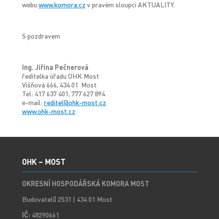
webu
www.komora.cz
v pravém sloupci AKTUALITY.
S pozdravem
Ing. Jiřina Pečnerová
ředitelka úřadu OHK Most
Višňová 666, 434 01 Most
Tel: 417 637 401, 777 627 894
e-mail:
reditel@ohk-most.cz
www.ohk-most.cz
OHK – MOST
OKRESNÍ HOSPODÁŘSKÁ KOMORA MOST
Budovatelů 2531 | 434 01 Most
IČ:
48290661