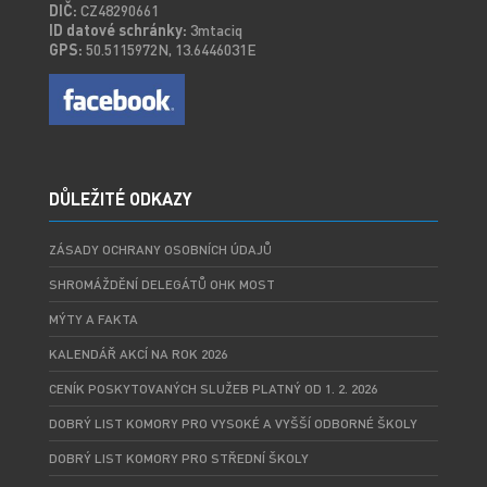
DIČ:
CZ48290661
ID datové schránky:
3mtaciq
GPS:
50.5115972N, 13.6446031E
DŮLEŽITÉ ODKAZY
ZÁSADY OCHRANY OSOBNÍCH ÚDAJŮ
SHROMÁŽDĚNÍ DELEGÁTŮ OHK MOST
MÝTY A FAKTA
KALENDÁŘ AKCÍ NA ROK 2026
CENÍK POSKYTOVANÝCH SLUŽEB PLATNÝ OD 1. 2. 2026
DOBRÝ LIST KOMORY PRO VYSOKÉ A VYŠŠÍ ODBORNÉ ŠKOLY
DOBRÝ LIST KOMORY PRO STŘEDNÍ ŠKOLY