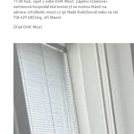
11:00 hod., opět v sídle OHK Most. Zájemci (členové i
nečlenové hospodářské komory) se mohou hlásit na
adresa: info@ohk-most.cz (pí Naďa Kubíčková) nebo na tel.
736 629 683 (Ing. Jiří Mann).
Úřad OHK Most