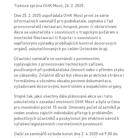
Tisková zpráva OHK Most, 26. 2. 2025:
Dne 25. 2. 2025 uspořádala OHK Most první ze série
informačních seminářů pro podnikatele, zejména z řad
provozovatelů restaurací, hospod, pivnic či občerstvení.
Akce se uskutečnila v souvislosti s tragickým požárem v
mostecké Restauraci U Kojota i v souvislosti s
nepříznivými výsledky probíhajících kontrol dozorových
orgánů, uskutečňovaných po celém Ústeckém kraji.
Účastníci semináře se seznámili s povinnostmi,
vyplývajícími z provozování technických zařízení,
používaných při podnikatelské činnosti nebo v přímém styku
se zákazníky. Zvláštní důraz byl věnován praktické stránce i
formálnímu a věcnému obsahu povinné dokumentace,
vyžadované dozorovými, kontrolními a inspekčními orgány.
Stejně tak, jako všechny dále plánované akce se i tato
uskutečnila v zasedací místnosti OHK Most a byla určena
pro maximální počet 15 osob. Omezený počet účastníků je
veden snahou zajistit individuální přístup k problémům
jednotlivých účastníků a poskytnout jim efektivní návod k
vyřešení legislativních i normativních povinností.
Další ze seminářů se bude konat dne 2. 4. 2025 od 9:00 do