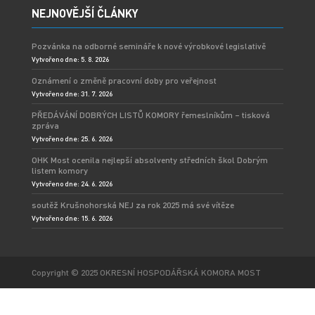
NEJNOVĚJŠÍ ČLÁNKY
Pozvánka na odborné semináře k nové výrobkové legislativě
Vytvořeno dne: 5. 8. 2026
Oznámení o změně pracovní doby pro veřejnost
Vytvořeno dne: 31. 7. 2026
PŘEDÁVÁNÍ DOBRÝCH LISTŮ KOMORY řemeslníkům – tisková
zpráva
Vytvořeno dne: 25. 6. 2026
OHK Most ocenila nejlepší absolventy středních škol Dobrým
listem komory
Vytvořeno dne: 24. 6. 2026
soutěž Krušnohorská NEJ za rok 2025 má své vítěze
Vytvořeno dne: 15. 6. 2026
Copyright © 2025 OKRESNÍ HOSPODÁŘSKÁ KOMORA MOST