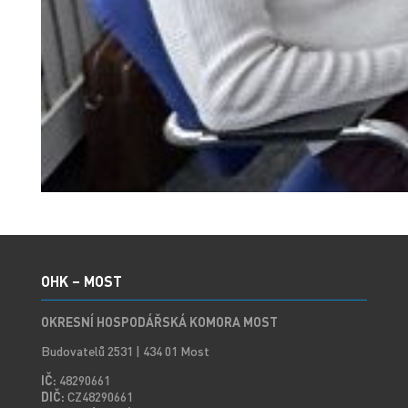
OHK – MOST
OKRESNÍ HOSPODÁŘSKÁ KOMORA MOST
Budovatelů 2531 | 434 01 Most
IČ:
48290661
DIČ:
CZ48290661