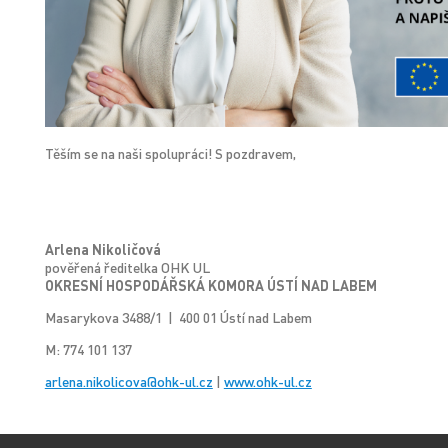
Těším se na naši spolupráci! S pozdravem,
Arlena Nikoličová
pověřená ředitelka OHK UL
OKRESNÍ HOSPODÁŘSKÁ KOMORA ÚSTÍ NAD LABEM
Masarykova 3488/1 | 400 01 Ústí nad Labem
M: 774 101 137
arlena.nikolicova@ohk-ul.cz
|
www.ohk-ul.cz