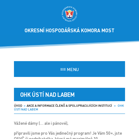
OKRESNÍ HOSPODÁŘSKÁ KOMORA MOST
≡≡
MENU
OHK ÚSTÍ NAD LABEM
ÚVOD
»
AKCE A INFORMACE ČLENŮ A SPOLUPRACUJÍCÍCH INSTITUCÍ
» OHK
ÚSTÍ NAD LABEM
Vážené dámy (… ale i pánové),
připravili jsme pro Vás jedinečný program! Je Vám 50+, jste
OSVČ či podnikatelka, která má maximálně 10