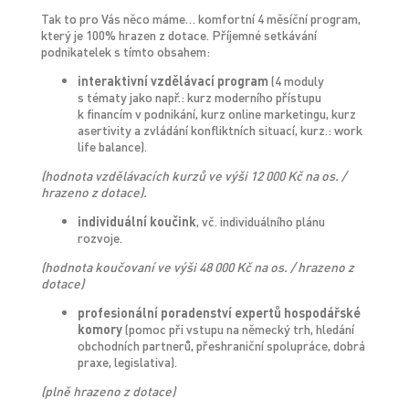
Tak to pro Vás něco máme… komfortní 4 měsíční program,
který je 100% hrazen z dotace. Příjemné setkávání
podnikatelek s tímto obsahem:
interaktivní vzdělávací program
(4 moduly
s tématy jako např.: kurz moderního přístupu
k financím v podnikání, kurz online marketingu, kurz
asertivity a zvládání konfliktních situací, kurz.: work
life balance).
(hodnota vzdělávacích kurzů ve výši 12 000 Kč na os. /
hrazeno z dotace).
individuální koučink
, vč. individuálního plánu
rozvoje.
(hodnota koučovaní ve výši 48 000 Kč na os. / hrazeno z
dotace)
profesionální poradenství expertů hospodářské
komory
(pomoc při vstupu na německý trh, hledání
obchodních partnerů, přeshraniční spolupráce, dobrá
praxe, legislativa).
(plně hrazeno z dotace)