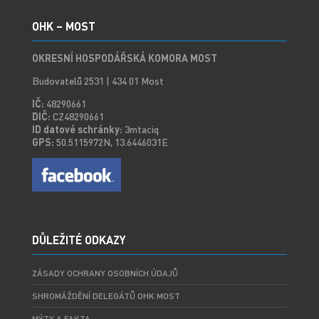
OHK – MOST
OKRESNÍ HOSPODÁŘSKÁ KOMORA MOST
Budovatelů 2531 | 434 01 Most
IČ:
48290661
DIČ:
CZ48290661
ID datové schránky:
3mtaciq
GPS:
50.5115972N, 13.6446031E
DŮLEŽITÉ ODKAZY
ZÁSADY OCHRANY OSOBNÍCH ÚDAJŮ
SHROMÁŽDĚNÍ DELEGÁTŮ OHK MOST
MÝTY A FAKTA