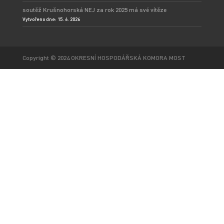
soutěž Krušnohorská NEJ za rok 2025 má své vítěze
Vytvořeno dne: 15. 6. 2026
Copyright © 2024 OKRESNÍ HOSPODÁŘSKÁ KOMORA MOST