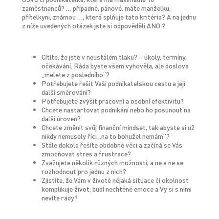
zaměstnanců? … případně, pánové, máte manželku,
přítelkyni, známou …, která splňuje tato kritéria? A na jednu
z níže uvedených otázek jste si odpověděli ANO ?
Cítíte, že jste v neustálém tlaku? – úkoly, termíny,
očekávání. Ráda byste všem vyhověla, ale doslova
„melete z posledního“?
Potřebujete řešit Vaši podnikatelskou cestu a její
další směrování?
Potřebujete zvýšit pracovní a osobní efektivitu?
Chcete nastartovat podnikání nebo ho posunout na
další úroveň?
Chcete změnit svůj finanční mindset, tak abyste si už
nikdy nemusely říci „na to bohužel nemám“?
Stále dokola řešíte obdobné věci a začíná se Vás
zmocňovat stres a frustrace?
Zvažujete několik různých možností, a ne a ne se
rozhodnout pro jednu z nich?
Zjistíte, že Vám v životě nějaká situace či okolnost
komplikuje život, budí nechtěné emoce a Vy si s nimi
nevíte rady?