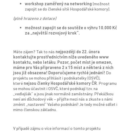
workshop zaměřený na networking
(možnost
zapojit se do členské sítě Hospodářské komory).
(plně hrazeno z dotace)
možnost zapojit se do soutěže o výhru 10.000 Kč
za „největší rozvojový krok“.
Máte zájem? Tak to nás
nejpozději do 22. února
kontaktujte prostřednictvím níže uvedeného www
kontaktu, nebo letáku
.
Pozor, počet míst je omezen,
máme pro Vás připraveno 2 x 15 míst a některá z nich
jsou již obsazena! Doporučujeme rychlé jednání!
Do
projektu se mohou přihlásit i podnikatelky (OSVČ),
které
nejsou členky Hospodářské komory ČR
. Programu
se mohou účastnit i OSVČ, které podnikají tzv. na
„vedlejšák“ a jsou jinak normálně zaměstnány. Překážkou
není ani důchodový věk – přijďte mezi nás a zkuste s námi
změnit „nastavení“ Vašeho podnikání! Je tedy možné sdílet i
mimo členskou základnu.
V případě zájmu o více informací o tomto projektu