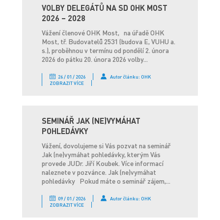
VOLBY DELEGÁTŮ NA SD OHK MOST
2026 – 2028
Vážení členové OHK Most, na úřadě OHK
Most, tř. Budovatelů 2531 (budova E, VUHU a.
s.), proběhnou v termínu od pondělí 2. února
2026 do pátku 20. února 2026 volby...
26 / 01 / 2026
Autor článku: OHK
ZOBRAZIT VÍCE
SEMINÁŘ JAK (NE)VYMÁHAT
POHLEDÁVKY
Vážení, dovolujeme si Vás pozvat na seminář
Jak (ne)vymáhat pohledávky, kterým Vás
provede JUDr. Jiří Koubek. Více informací
naleznete v pozvánce. Jak (ne)vymáhat
pohledávky Pokud máte o seminář zájem,...
09 / 01 / 2026
Autor článku: OHK
ZOBRAZIT VÍCE