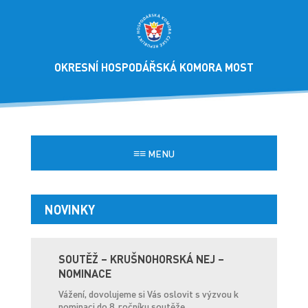
OKRESNÍ HOSPODÁŘSKÁ KOMORA MOST
≡≡
MENU
NOVINKY
SOUTĚŽ – KRUŠNOHORSKÁ NEJ –
NOMINACE
Vážení, dovolujeme si Vás oslovit s výzvou k
nominaci do 8. ročníku soutěže