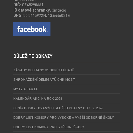
DIČ:
CZ48290661
ID datové schránky:
3mtaciq
GPS:
50.5115972N, 13.6446031E
DŮLEŽITÉ ODKAZY
ZÁSADY OCHRANY OSOBNÍCH ÚDAJŮ
SHROMÁŽDĚNÍ DELEGÁTŮ OHK MOST
MÝTY A FAKTA
KALENDÁŘ AKCÍ NA ROK 2026
CENÍK POSKYTOVANÝCH SLUŽEB PLATNÝ OD 1. 2. 2026
DOBRÝ LIST KOMORY PRO VYSOKÉ A VYŠŠÍ ODBORNÉ ŠKOLY
DOBRÝ LIST KOMORY PRO STŘEDNÍ ŠKOLY