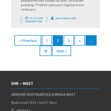
podnikatelů bez ohledu na obor, ve kterém
podnikají. Přehled vybraných legislativních
změn pro...
29 / 12 / 2025
Autor článku: OHK
ZOBRAZIT VÍCE
« Předchozí
1
2
3
4
…
30
Další »
OHK – MOST
OKRESNÍ HOSPODÁŘSKÁ KOMORA MOST
Budovatelů 2531 | 434 01 Most
IČ:
48290661