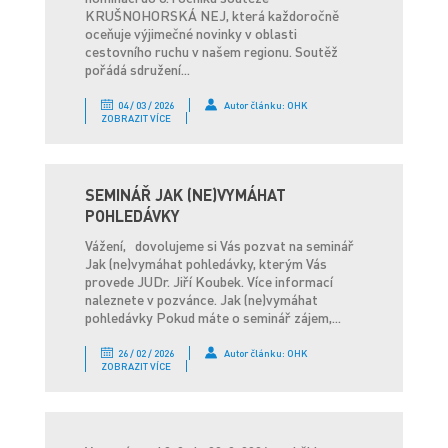
KRUŠNOHORSKÁ NEJ, která každoročně
oceňuje výjimečné novinky v oblasti
cestovního ruchu v našem regionu. Soutěž
pořádá sdružení...
04 / 03 / 2026
Autor článku: OHK
ZOBRAZIT VÍCE
SEMINÁŘ JAK (NE)VYMÁHAT
POHLEDÁVKY
Vážení, dovolujeme si Vás pozvat na seminář
Jak (ne)vymáhat pohledávky, kterým Vás
provede JUDr. Jiří Koubek. Více informací
naleznete v pozvánce. Jak (ne)vymáhat
pohledávky Pokud máte o seminář zájem,...
26 / 02 / 2026
Autor článku: OHK
ZOBRAZIT VÍCE