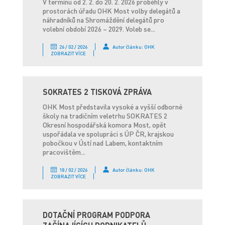
V termínu od 2. 2. do 20. 2. 2026 proběhly v
prostorách úřadu OHK Most volby delegátů a
náhradníků na Shromáždění delegátů pro
volební období 2026 – 2029. Voleb se...
26 / 02 / 2026
Autor článku: OHK
ZOBRAZIT VÍCE
SOKRATES 2 TISKOVÁ ZPRÁVA
OHK Most představila vysoké a vyšší odborné
školy na tradičním veletrhu SOKRATES 2
Okresní hospodářská komora Most, opět
uspořádala ve spolupráci s ÚP ČR, krajskou
pobočkou v Ústí nad Labem, kontaktním
pracovištěm...
18 / 02 / 2026
Autor článku: OHK
ZOBRAZIT VÍCE
DOTAČNÍ PROGRAM PODPORA