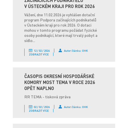
ZAČÍNAJÍCÍCH PODNIKATELŮ
V ÚSTECKÉM KRAJI PRO ROK 2026
Vážení, dne 11.02.2026 je vyhlášen dotační
program Podpora začínajících podnikatelů
v Ústeckém kraji pro rok 2026. O dotaci
mohou v tomto programu požádat fyzické
osoby podnikající, které mají trvalý pobyt a
sídlo...
12 / 02 / 2026
Autor článku: OHK
ZOBRAZIT VÍCE
ČASOPIS OKRESNÍ HOSPODÁŘSKÉ
KOMORY MOST TEMA V ROCE 2026
OPĚT NAPLNO
RR TEMA - tisková zpráva
02 / 02 / 2026
Autor článku: OHK
ZOBRAZIT VÍCE