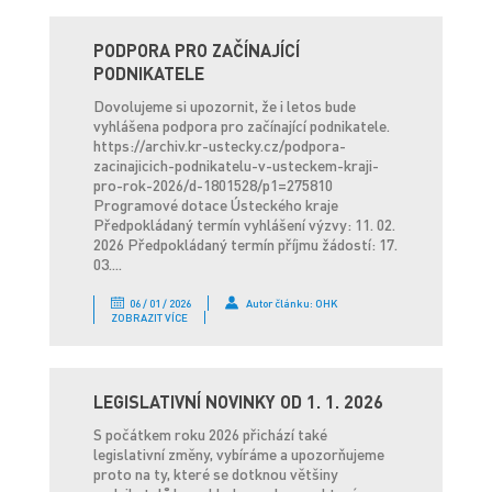
PODPORA PRO ZAČÍNAJÍCÍ
PODNIKATELE
Dovolujeme si upozornit, že i letos bude
vyhlášena podpora pro začínající podnikatele.
https://archiv.kr-ustecky.cz/podpora-
zacinajicich-podnikatelu-v-usteckem-kraji-
pro-rok-2026/d-1801528/p1=275810
Programové dotace Ústeckého kraje
Předpokládaný termín vyhlášení výzvy: 11. 02.
2026 Předpokládaný termín příjmu žádostí: 17.
03....
06 / 01 / 2026
Autor článku: OHK
ZOBRAZIT VÍCE
LEGISLATIVNÍ NOVINKY OD 1. 1. 2026
S počátkem roku 2026 přichází také
legislativní změny, vybíráme a upozorňujeme
proto na ty, které se dotknou většiny