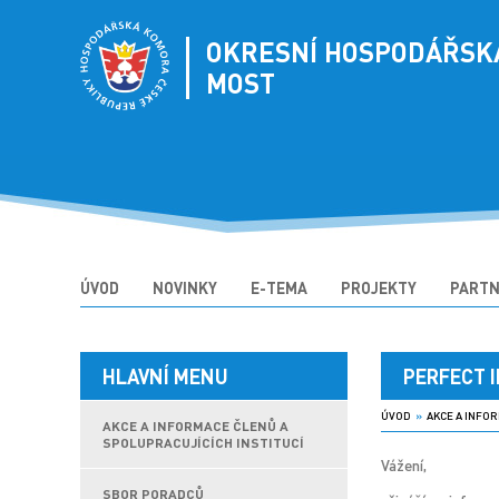
OKRESNÍ HOSPODÁŘSK
MOST
ÚVOD
NOVINKY
E-TEMA
PROJEKTY
PARTN
HLAVNÍ MENU
PERFECT IM
ÚVOD
»
AKCE A INFOR
AKCE A INFORMACE ČLENŮ A
SPOLUPRACUJÍCÍCH INSTITUCÍ
Vážení,
SBOR PORADCŮ