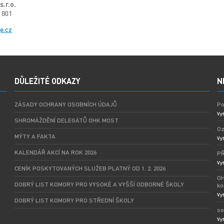
.r.o.
8 801
e.cz
DŮLEŽITÉ ODKAZY
N
ZÁSADY OCHRANY OSOBNÍCH ÚDAJŮ
Po
Vyt
SHROMÁŽDĚNÍ DELEGÁTŮ OHK MOST
Oz
MÝTY A FAKTA
Vyt
KALENDÁŘ AKCÍ NA ROK 2026
PŘ
Vyt
CENÍK POSKYTOVANÝCH SLUŽEB PLATNÝ OD 1. 2. 2026
OH
DOBRÝ LIST KOMORY PRO VYSOKÉ A VYŠŠÍ ODBORNÉ ŠKOLY
ko
Vyt
DOBRÝ LIST KOMORY PRO STŘEDNÍ ŠKOLY
so
Vyt