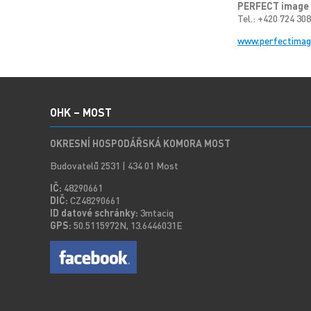
PERFECT image s
Tel.: +420 724 30
www.perfectimag
OHK – MOST
OKRESNÍ HOSPODÁŘSKÁ KOMORA MOST
Budovatelů 2531 | 434 01 Most
IČ:
48290661
DIČ:
CZ48290661
ID datové schránky:
3mtaciq
GPS:
50.5115972N, 13.6446031E