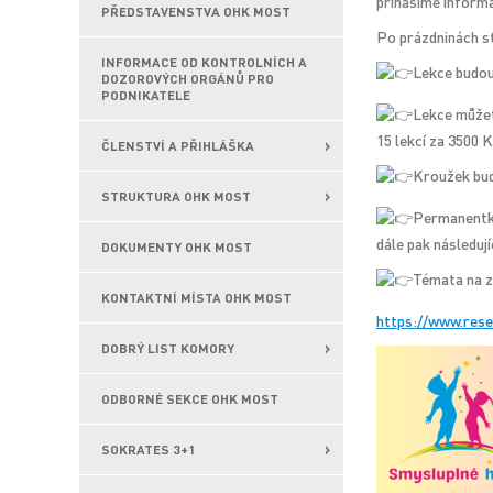
přinášíme informa
PŘEDSTAVENSTVA OHK MOST
Po prázdninách s
INFORMACE OD KONTROLNÍCH A
Lekce budou 
DOZOROVÝCH ORGÁNŮ PRO
PODNIKATELE
Lekce můžet
15 lekcí za 3500 
ČLENSTVÍ A PŘIHLÁŠKA
Kroužek bude
STRUKTURA OHK MOST
Permanentky 
dále pak následují
DOKUMENTY OHK MOST
Témata na zá
KONTAKTNÍ MÍSTA OHK MOST
https://www.rese
DOBRÝ LIST KOMORY
ODBORNÉ SEKCE OHK MOST
SOKRATES 3+1