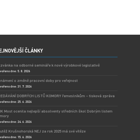
EJNOVĚJŠÍ ČLÁNKY
zvánka na odborné semináře k nové výrobkové legislativě
vořeno dne: 5. 8. 2026
námení o změně pracovní doby pro veřejnost
vořeno dne: 31. 7. 2026
EDÁVÁNÍ DOBRÝCH LISTŮ KOMORY řemeslníkům – tisková zpráva
vořeno dne: 25. 6. 2026
K Most ocenila nejlepší absolventy středních škol Dobrým listem
mory
vořeno dne: 24. 6. 2026
utěž Krušnohorská NEJ za rok 2025 má své vítěze
vořeno dne: 15. 6. 2026