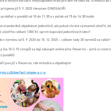
ce o nových kurzech Smysluplného hraní pro děti ve věku od 15 měsíců do 5
tartujeme již 5. 9. 2025 tématem DINOSAUŘI
probíhat v pondělí od 10 do 11:30 a v pátek od 15 do 16:30 hodin
e standardně objednávat jednotlivě, ale pokud chcete významně ušetřit, dop
Kč ušetříte celkem 1300 Kč oproti kupování jednotlivých lekcí!
 v termínu od 5. 9. 2025 do 15. 12. 2025 – celkem tedy 30 termínů na výběr!
(na 10 či 15 vstupů) se dají zakoupit online přes Reservio – poté si rezervu
cí pondělí)
ří jsou již v Reservio, tak mrkněte a objednejte!
rvio.cz/b/perfect-image-s-r-o