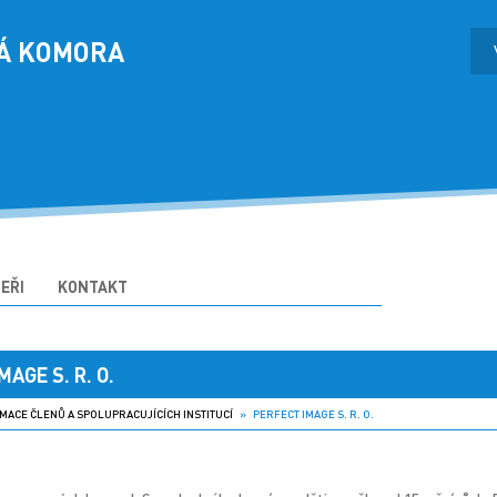
Á KOMORA
EŘI
KONTAKT
AGE S. R. O.
MACE ČLENŮ A SPOLUPRACUJÍCÍCH INSTITUCÍ
» PERFECT IMAGE S. R. O.