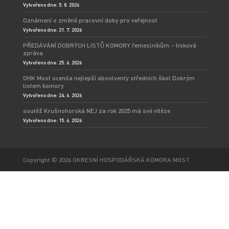
Vytvořeno dne: 5. 8. 2026
Oznámení o změně pracovní doby pro veřejnost
Vytvořeno dne: 31. 7. 2026
PŘEDÁVÁNÍ DOBRÝCH LISTŮ KOMORY řemeslníkům – tisková
zpráva
Vytvořeno dne: 25. 6. 2026
OHK Most ocenila nejlepší absolventy středních škol Dobrým
listem komory
Vytvořeno dne: 24. 6. 2026
soutěž Krušnohorská NEJ za rok 2025 má své vítěze
Vytvořeno dne: 15. 6. 2026
Copyright © 2026 OKRESNÍ HOSPODÁŘSKÁ KOMORA MOST