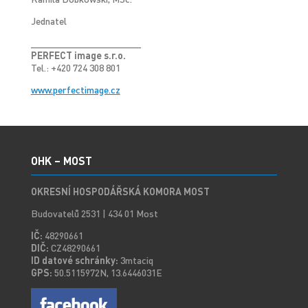
Jednatel
____________________
PERFECT image s.r.o.
Tel.: +420 724 308 801
www.perfectimage.cz
OHK – MOST
OKRESNÍ HOSPODÁŘSKÁ KOMORA MOST
Budovatelů 2531 | 434 01 Most
IČ:
48290661
DIČ:
CZ48290661
ID datové schránky:
3mtaciq
GPS:
50.5115972N, 13.6446031E