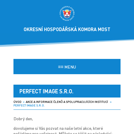
OKRESNÍ HOSPODÁŘSKÁ KOMORA MOST
≡≡
MENU
PERFECT IMAGE S.R.O.
ÚVOD
»
AKCE A INFORMACE ČLENŮ A SPOLUPRACUJÍCÍCH INSTITUCÍ
»
PERFECT IMAGE S.R.O.
Dobrý den,
dovolujeme si Vás pozvat na naše letní akce, které
pořádáme pro veřejnost. Můžete se těšit na následující: