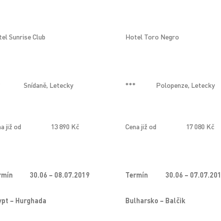
el Sunrise Club
Hotel Toro Negro
*
Snídaně, Letecky
***
Polopenze, Letecky
a již od
13 890 Kč
Cena již od
17 080 Kč
rmín
30.06 – 08.07.2019
Termín
30.06 – 07.07.20
ypt – Hurghada
Bulharsko – Balčik