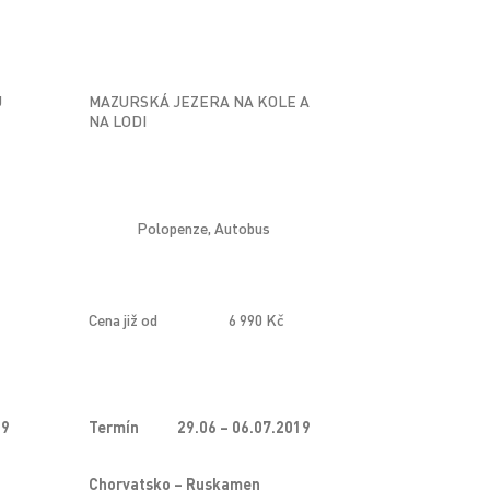
U
MAZURSKÁ JEZERA NA KOLE A
NA LODI
Polopenze, Autobus
Cena již od
6 990 Kč
19
Termín
29.06 – 06.07.2019
Chorvatsko – Ruskamen