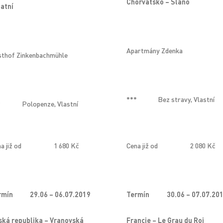
Chorvatsko – Slano
tatní
Apartmány Zdenka
sthof Zinkenbachmühle
***
Bez stravy, Vlastní
*
Polopenze, Vlastní
a již od
1 680 Kč
Cena již od
2 080 Kč
rmín
29.06 – 06.07.2019
Termín
30.06 – 07.07.20
ská republika – Vranovská
Francie – Le Grau du Roi