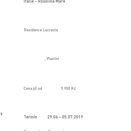
Itálie – Rosolina Mare
Rezidence Lucrezia
, Vlastní
Cena již od
5 900 Kč
19
Termín
29.06 – 05.07.2019