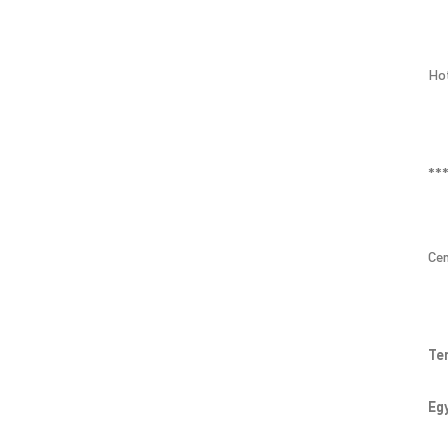
Hot
**
Cen
Te
Eg