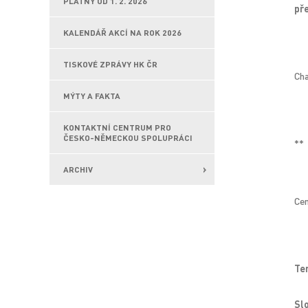
PLATNÝ OD 1. 2. 2026
př
KALENDÁŘ AKCÍ NA ROK 2026
TISKOVÉ ZPRÁVY HK ČR
Ch
MÝTY A FAKTA
KONTAKTNÍ CENTRUM PRO
ČESKO-NĚMECKOU SPOLUPRÁCI
**
ARCHIV
Cen
Te
Sl