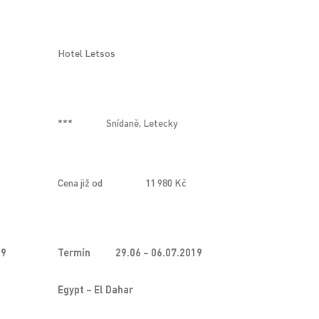
Hotel Letsos
***
Snídaně, Letecky
Cena již od
11 980 Kč
19
Termín
29.06 – 06.07.2019
Egypt – El Dahar