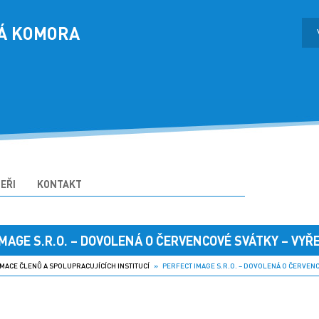
Á KOMORA
EŘI
KONTAKT
MAGE S.R.O. – DOVOLENÁ O ČERVENCOVÉ SVÁTKY – VYŘ
MACE ČLENŮ A SPOLUPRACUJÍCÍCH INSTITUCÍ
» PERFECT IMAGE S.R.O. – DOVOLENÁ O ČERVENCO