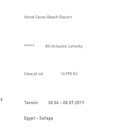
Hotel Caves Beach Resort
*****
All inclusive, Letecky
Cena již od
14 990 Kč
19
Termín
30.06 – 08.07.2019
Egypt – Safaga