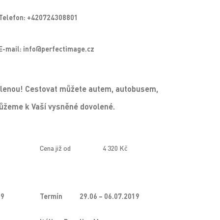
Telefon: +420724308801
E-mail: info@perfectimage.cz
ovolenou! Cestovat můžete autem, autobusem,
můžeme k Vaší vysněné dovolené.
Cena již od
4 320 Kč
19
Termín
29.06 – 06.07.2019