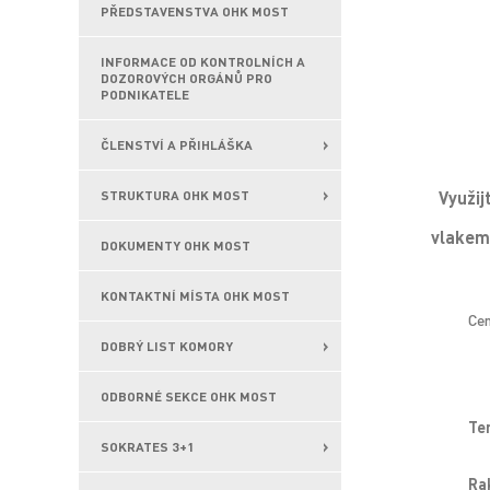
PŘEDSTAVENSTVA OHK MOST
INFORMACE OD KONTROLNÍCH A
DOZOROVÝCH ORGÁNŮ PRO
PODNIKATELE
ČLENSTVÍ A PŘIHLÁŠKA
Využij
STRUKTURA OHK MOST
vlakem
DOKUMENTY OHK MOST
KONTAKTNÍ MÍSTA OHK MOST
Cen
DOBRÝ LIST KOMORY
ODBORNÉ SEKCE OHK MOST
Te
SOKRATES 3+1
Ra