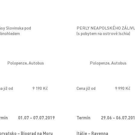
sy Slovinska pod
PERLY NEAPOLSKÉHO ZÁLIV
obnohledem
(s pobytem na ostrově Ischia)
Polopenze, Autobus
Polopenze, Autobus
a již od
9 190 Kč
Cena již od
9 990 Kč
rmín
01.07 – 07.07.2019
Termín
29.06 – 06.07.20
orvatsko – Biograd na Moru
Itálie – Ravenna