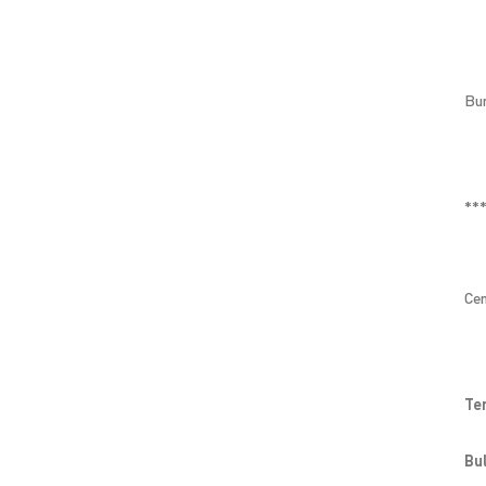
Bun
**
Cen
Te
Bu