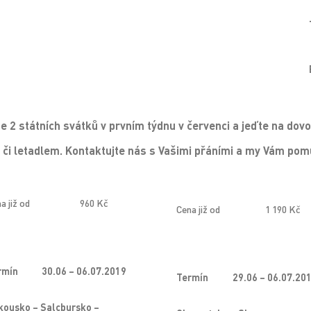
te 2 státních svátků v prvním týdnu v červenci a jeďte na d
 či letadlem. Kontaktujte nás s Vašimi přáními a my Vám po
a již od
960 Kč
Cena již od
1 190 Kč
rmín
30.06 – 06.07.2019
Termín
29.06 – 06.07.20
kousko – Salcbursko –