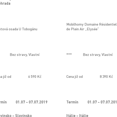
ehrada
Mobilhomy Domaine Résidentiel
atová osada U Tobogánu
de Plein Air „Elysée“
Bez stravy, Vlastní
***
Bez stravy, Vlastní
a již od
6 590 Kč
Cena již od
8 390 Kč
rmín
01.07 – 07.07.2019
Termín
01.07 – 07.07.20
ovinsko – Slovinsko
Itálie – Itálie