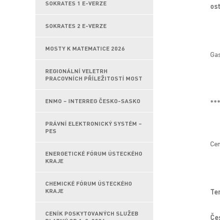
SOKRATES 1 E-VERZE
os
SOKRATES 2 E-VERZE
MOSTY K MATEMATICE 2026
Ga
REGIONÁLNÍ VELETRH
PRACOVNÍCH PŘÍLEŽITOSTÍ MOST
ENMO – INTERREG ČESKO-SASKO
**
PRÁVNÍ ELEKTRONICKÝ SYSTÉM –
PES
Cen
ENERGETICKÉ FÓRUM ÚSTECKÉHO
KRAJE
CHEMICKÉ FÓRUM ÚSTECKÉHO
Te
KRAJE
CENÍK POSKYTOVANÝCH SLUŽEB
Če