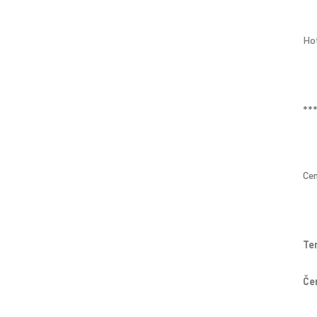
Ho
**
Cen
Te
Čer