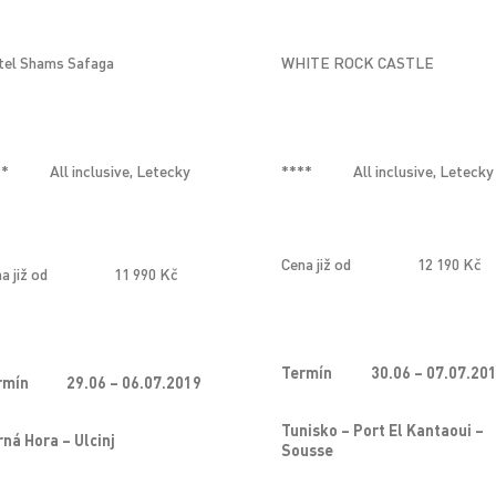
tel Shams Safaga
WHITE ROCK CASTLE
**
All inclusive, Letecky
****
All inclusive, Letecky
Cena již od
12 190 Kč
a již od
11 990 Kč
Termín
30.06 – 07.07.20
rmín
29.06 – 06.07.2019
Tunisko – Port El Kantaoui –
ná Hora – Ulcinj
Sousse