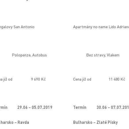
galovy San Antonio
Apartmány no name Lido Adrian
*
Polopenze, Autobus
Bez stravy, Vlakem
a již od
9 690 Kč
Cena již od
11 480 Kč
rmín
29.06 – 05.07.2019
Termín
30.06 – 07.07.20
lharsko – Ravda
Bulharsko – Zlaté Písky