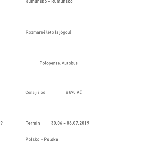
Rumunsko – Rumunsko
Rozmarné léto (s jógou)
Polopenze, Autobus
Cena již od
8 890 Kč
19
Termín
30.06 – 06.07.2019
Polsko – Polsko