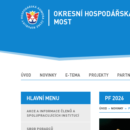
OKRESNÍ HOSPODÁŘSK
MOST
ÚVOD
NOVINKY
E-TEMA
PROJEKTY
PARTN
HLAVNÍ MENU
PF 2026
ÚVOD
»
NOVINKY
» PF
AKCE A INFORMACE ČLENŮ A
SPOLUPRACUJÍCÍCH INSTITUCÍ
SBOR PORADCŮ