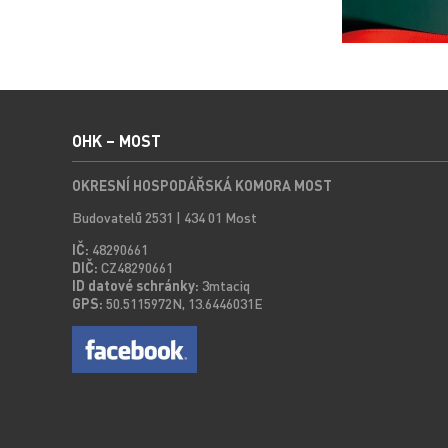
OHK – MOST
OKRESNÍ HOSPODÁŘSKÁ KOMORA MOST
Budovatelů 2531 | 434 01 Most
IČ:
48290661
DIČ:
CZ48290661
ID datové schránky:
3mtaciq
GPS:
50.5115972N, 13.6446031E