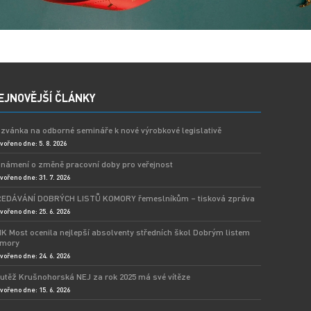
EJNOVĚJŠÍ ČLÁNKY
zvánka na odborné semináře k nové výrobkové legislativě
vořeno dne: 5. 8. 2026
námení o změně pracovní doby pro veřejnost
vořeno dne: 31. 7. 2026
EDÁVÁNÍ DOBRÝCH LISTŮ KOMORY řemeslníkům – tisková zpráva
vořeno dne: 25. 6. 2026
K Most ocenila nejlepší absolventy středních škol Dobrým listem
mory
vořeno dne: 24. 6. 2026
utěž Krušnohorská NEJ za rok 2025 má své vítěze
vořeno dne: 15. 6. 2026