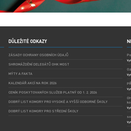
DŮLEŽITÉ ODKAZY
N
ZÁSADY OCHRANY OSOBNÍCH ÚDAJŮ
Po
Vyt
SHROMÁŽDĚNÍ DELEGÁTŮ OHK MOST
Oz
MÝTY A FAKTA
Vyt
KALENDÁŘ AKCÍ NA ROK 2026
PŘ
Vyt
CENÍK POSKYTOVANÝCH SLUŽEB PLATNÝ OD 1. 2. 2026
OH
DOBRÝ LIST KOMORY PRO VYSOKÉ A VYŠŠÍ ODBORNÉ ŠKOLY
ko
Vyt
DOBRÝ LIST KOMORY PRO STŘEDNÍ ŠKOLY
so
Vyt