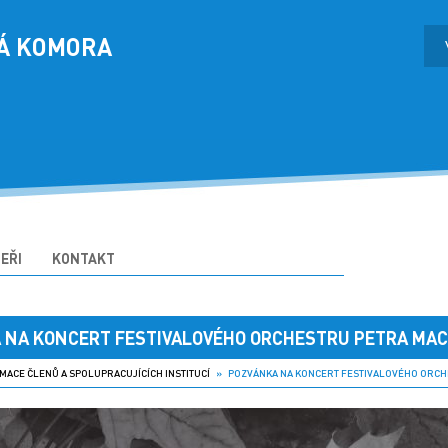
Á KOMORA
EŘI
KONTAKT
 NA KONCERT FESTIVALOVÉHO ORCHESTRU PETRA MA
MACE ČLENŮ A SPOLUPRACUJÍCÍCH INSTITUCÍ
» POZVÁNKA NA KONCERT FESTIVALOVÉHO ORCH