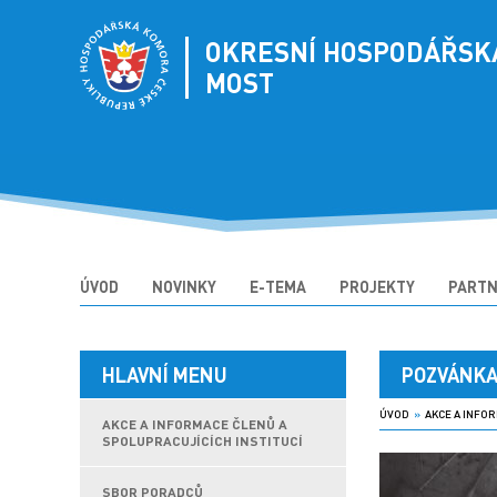
OKRESNÍ HOSPODÁŘSK
MOST
ÚVOD
NOVINKY
E-TEMA
PROJEKTY
PARTN
HLAVNÍ MENU
POZVÁNKA
ÚVOD
»
AKCE A INFOR
AKCE A INFORMACE ČLENŮ A
SPOLUPRACUJÍCÍCH INSTITUCÍ
SBOR PORADCŮ