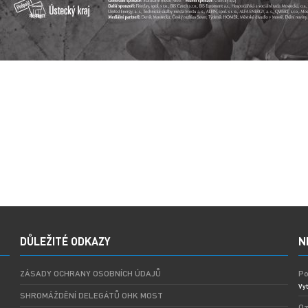
DŮLEŽITÉ ODKAZY
N
ZÁSADY OCHRANY OSOBNÍCH ÚDAJŮ
Po
Vyt
SHROMÁŽDĚNÍ DELEGÁTŮ OHK MOST
Oz