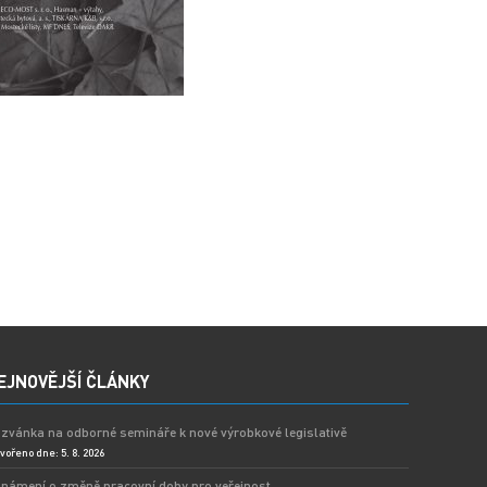
EJNOVĚJŠÍ ČLÁNKY
zvánka na odborné semináře k nové výrobkové legislativě
vořeno dne: 5. 8. 2026
námení o změně pracovní doby pro veřejnost