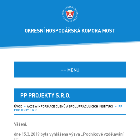
OKRESNÍ HOSPODÁŘSKÁ KOMORA MOST
≡≡
MENU
PP PROJEKTY S.R.O.
ÚVOD
»
AKCE A INFORMACE ČLENŮ A SPOLUPRACUJÍCÍCH INSTITUCÍ
» PP
PROJEKTY S.R.O.
Vážení,
dne 15.3. 2019 byla vyhlášena výzva „Podnikové vzdělávání
II“.