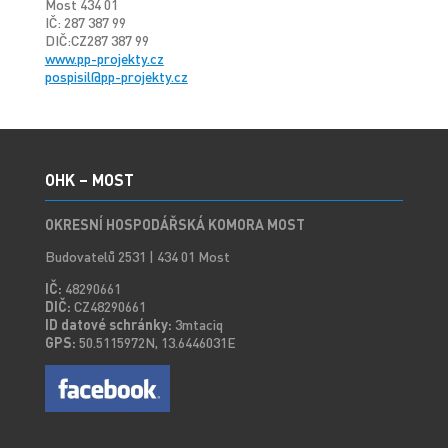
Most 434 01
IČ: 287 387 99
DIČ:CZ287 387 99
www.pp-projekty.cz
pospisil@pp-projekty.cz
OHK – MOST
OKRESNÍ HOSPODÁŘSKÁ KOMORA MOST
Budovatelů 2531 | 434 01 Most
IČ:
48290661
DIČ:
CZ48290661
ID datové schránky:
3mtaciq
GPS:
50.5115972N, 13.6446031E