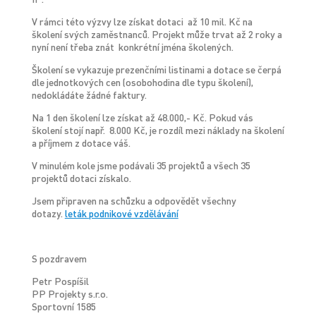
V rámci této výzvy lze získat dotaci až 10 mil. Kč na
školení svých zaměstnanců. Projekt může trvat až 2 roky a
nyní není třeba znát konkrétní jména školených.
Školení se vykazuje prezenčními listinami a dotace se čerpá
dle jednotkových cen (osobohodina dle typu školení),
nedokládáte žádné faktury.
Na 1 den školení lze získat až 48.000,- Kč. Pokud vás
školení stojí např. 8.000 Kč, je rozdíl mezi náklady na školení
a příjmem z dotace váš.
V minulém kole jsme podávali 35 projektů a všech 35
projektů dotaci získalo.
Jsem připraven na schůzku a odpovědět všechny
dotazy.
leták podnikové vzdělávání
S pozdravem
Petr Pospíšil
PP Projekty s.r.o.
Sportovní 1585