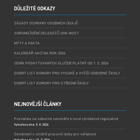
DŮLEŽITÉ ODKAZY
ZÁSADY OCHRANY OSOBNÍCH ÚDAJŮ
SHROMÁŽDĚNÍ DELEGÁTŮ OHK MOST
MÝTY A FAKTA
KALENDÁŘ AKCÍ NA ROK 2026
CENÍK POSKYTOVANÝCH SLUŽEB PLATNÝ OD 1. 2. 2026
DOBRÝ LIST KOMORY PRO VYSOKÉ A VYŠŠÍ ODBORNÉ ŠKOLY
DOBRÝ LIST KOMORY PRO STŘEDNÍ ŠKOLY
NEJNOVĚJŠÍ ČLÁNKY
Pozvánka na odborné semináře k nové výrobkové legislativě
Vytvořeno dne: 5. 8. 2026
Oznámení o změně pracovní doby pro veřejnost
Vytvořeno dne: 31. 7. 2026