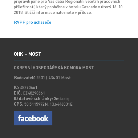
připravili jsme pro Vás další Regionální veletrh pracovních
příležitostí, který proběhne v hotelu Cascade v úterý 16. 10.
2018. Bližší informace naleznete v příloze.
RVPP pro uchazeče
OHK – MOST
OKRESNÍ HOSPODÁŘSKÁ KOMORA MOST
Budovatelů 2531 | 434 01 Most
IČ:
48290661
DIČ:
CZ48290661
ID datové schránky:
3mtaciq
GPS:
50.5115972N, 13.6446031E