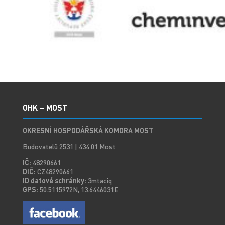
OHK – MOST
OKRESNÍ HOSPODÁŘSKÁ KOMORA MOST
Budovatelů 2531 | 434 01 Most
IČ:
48290661
DIČ:
CZ48290661
ID datové schránky:
3mtaciq
GPS:
50.5115972N, 13.6446031E