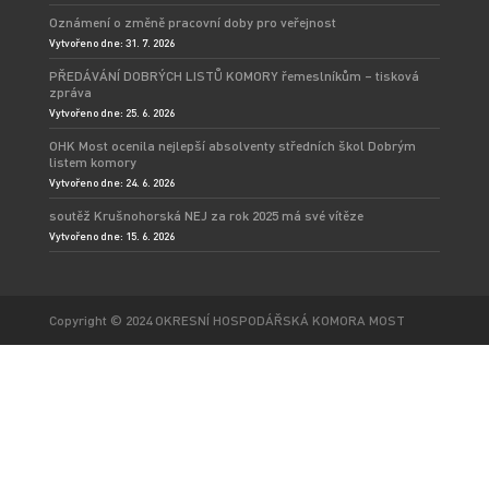
Oznámení o změně pracovní doby pro veřejnost
Vytvořeno dne: 31. 7. 2026
PŘEDÁVÁNÍ DOBRÝCH LISTŮ KOMORY řemeslníkům – tisková
zpráva
Vytvořeno dne: 25. 6. 2026
OHK Most ocenila nejlepší absolventy středních škol Dobrým
listem komory
Vytvořeno dne: 24. 6. 2026
soutěž Krušnohorská NEJ za rok 2025 má své vítěze
Vytvořeno dne: 15. 6. 2026
Copyright © 2024 OKRESNÍ HOSPODÁŘSKÁ KOMORA MOST