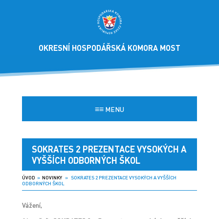
OKRESNÍ HOSPODÁŘSKÁ KOMORA MOST
≡≡
MENU
SOKRATES 2 PREZENTACE VYSOKÝCH A
VYŠŠÍCH ODBORNÝCH ŠKOL
ÚVOD
»
NOVINKY
» SOKRATES 2 PREZENTACE VYSOKÝCH A VYŠŠÍCH
ODBORNÝCH ŠKOL
Vážení,