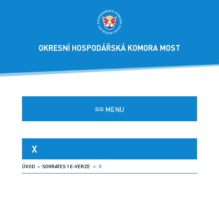
OKRESNÍ HOSPODÁŘSKÁ KOMORA MOST
≡≡
MENU
X
ÚVOD
»
SOKRATES 1 E-VERZE
» X