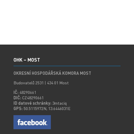
OHK – MOST
OKRESNÍ HOSPODÁŘSKÁ KOMORA MOST
Budovatelů 2531 | 434 01 Most
IČ:
48290661
DIČ:
CZ48290661
ID datové schránky:
3mtaciq
GPS:
50.5115972N, 13.6446031E