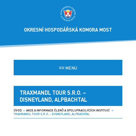
OKRESNÍ HOSPODÁŘSKÁ KOMORA MOST
≡≡
MENU
TRAXMANDL TOUR S.R.O. –
DISNEYLAND, ALPBACHTAL
ÚVOD
»
AKCE A INFORMACE ČLENŮ A SPOLUPRACUJÍCÍCH INSTITUCÍ
»
TRAXMANDL TOUR S.R.O. – DISNEYLAND, ALPBACHTAL