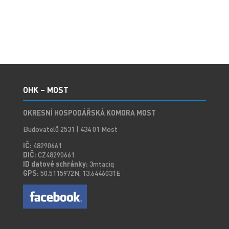
OHK – MOST
OKRESNÍ HOSPODÁŘSKÁ KOMORA MOST
Budovatelů 2531 | 434 01 Most
IČ:
48290661
DIČ:
CZ48290661
ID datové schránky:
3mtaciq
GPS:
50.5115972N, 13.6446031E