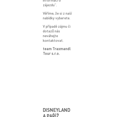
informací o
zájezdu“.
Věříme, že si z naší
nabídky vyberete.
V případě zájmu či
dotazů nás
neváhejte
kontaktovat.
team
Traxmandl
Tour s.r.o.
DISNEYLAND
A PAŘÍŽ