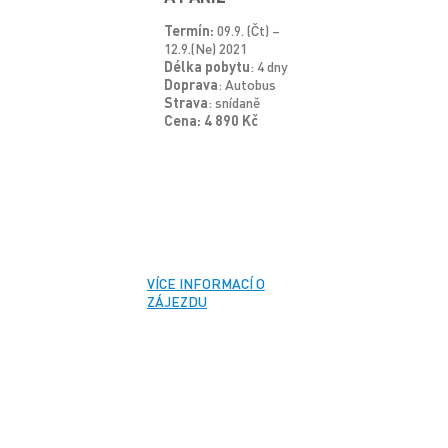
Termín:
09.9. (Čt) –
12.9.(Ne) 2021
Délka pobytu
: 4 dny
Doprava
: Autobus
Strava
: snídaně
Cena: 4 890 Kč
VÍCE INFORMACÍ O
ZÁJEZDU