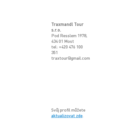
Traxmandl Tour
s.r.o.
Pod Resslem 1978,
434 01 Most
tel: +420 476 100
351
traxtour@gmail.com
Svůj profil můžete
aktualizovat zde
.