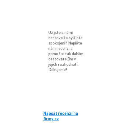
Už jste s námi
cestovali a byli jste
spokojeni? Napište
nám recenzi a
pomožte tak dalším
cestovatelům v
jejich rozhodnutí.
Děkujeme!
Napsat recenzi na
firmy.cz