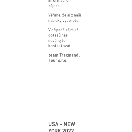
informací o
zájezdu“.
Věříme, že si z naší
nabídky vyberete.
V případě zájmu či
dotazů nás
neváhejte
kontaktovat.
team
Traxmandl
Tour s.r.o.
USA – NEW
YORK 2022