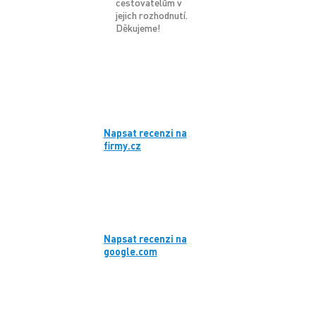
cestovatelům v
jejich rozhodnutí.
Děkujeme!
Napsat recenzi na
firmy.cz
Napsat recenzi na
google.com