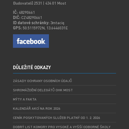
Budovatelů 2531 | 434 01 Most
IČ:
48290661
DIČ:
CZ48290661
ID datové schránky:
3mtaciq
GPS:
50.5115972N, 13.6446031E
DŮLEŽITÉ ODKAZY
ZÁSADY OCHRANY OSOBNÍCH ÚDAJŮ
SHROMÁŽDĚNÍ DELEGÁTŮ OHK MOST
MÝTY A FAKTA
KALENDÁŘ AKCÍ NA ROK 2026
CENÍK POSKYTOVANÝCH SLUŽEB PLATNÝ OD 1. 2. 2026
DOBRÝ LIST KOMORY PRO VYSOKÉ A VYŠŠÍ ODBORNÉ ŠKOLY