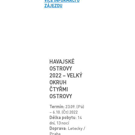
VÍCE INFORMACÍ O
ZÁJEZDU
HAVAJSKÉ
OSTROVY
2022 – VELKÝ
OKRUH
ČTYŘMI
OSTROVY
Termín:
23.09. (Pá)
– 6.10. (Čt) 2022
Délka pobytu
: 14
dní, 13 nocí
Doprava
: Letecky /
Praha