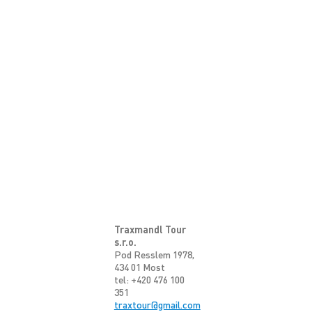
Traxmandl Tour
s.r.o.
Pod Resslem 1978,
434 01 Most
tel: +420 476 100
351
traxtour@gmail.com