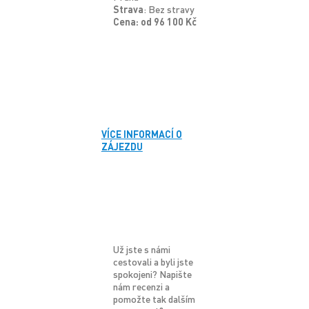
Strava
: Bez stravy
Cena: od 96 100 Kč
VÍCE INFORMACÍ O
ZÁJEZDU
Už jste s námi
cestovali a byli jste
spokojeni? Napište
nám recenzi a
pomožte tak dalším