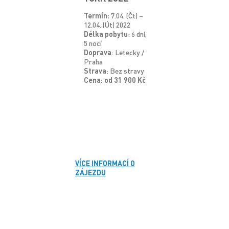
Termín:
7.04. (Čt) –
12.04. (Út) 2022
Délka pobytu
: 6 dní,
5 nocí
Doprava
: Letecky /
Praha
Strava
: Bez stravy
Cena: od 31 900 Kč
VÍCE INFORMACÍ O
ZÁJEZDU