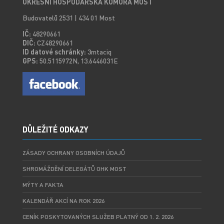
OKRESNÍ HOSPODÁŘSKÁ KOMORA MOST
Budovatelů 2531 | 434 01 Most
IČ:
48290661
DIČ:
CZ48290661
ID datové schránky:
3mtaciq
GPS:
50.5115972N, 13.6446031E
DŮLEŽITÉ ODKAZY
ZÁSADY OCHRANY OSOBNÍCH ÚDAJŮ
SHROMÁŽDĚNÍ DELEGÁTŮ OHK MOST
MÝTY A FAKTA
KALENDÁŘ AKCÍ NA ROK 2026
CENÍK POSKYTOVANÝCH SLUŽEB PLATNÝ OD 1. 2. 2026