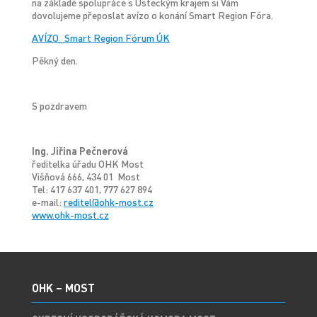
na základě spolupráce s Ústeckým krajem si Vám
dovolujeme přeposlat avízo o konání Smart Region Fóra.
AVÍZO_Smart Region Fórum ÚK
Pěkný den.
S pozdravem
Ing. Jiřina Pečnerová
ředitelka úřadu OHK Most
Višňová 666, 434 01 Most
Tel: 417 637 401, 777 627 894
e-mail:
reditel@ohk-most.cz
www.ohk-most.cz
OHK – MOST