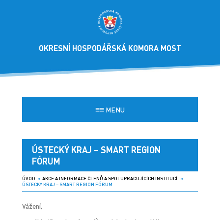
OKRESNÍ HOSPODÁŘSKÁ KOMORA MOST
≡≡
MENU
ÚSTECKÝ KRAJ – SMART REGION
FÓRUM
ÚVOD
»
AKCE A INFORMACE ČLENŮ A SPOLUPRACUJÍCÍCH INSTITUCÍ
»
ÚSTECKÝ KRAJ – SMART REGION FÓRUM
Vážení,