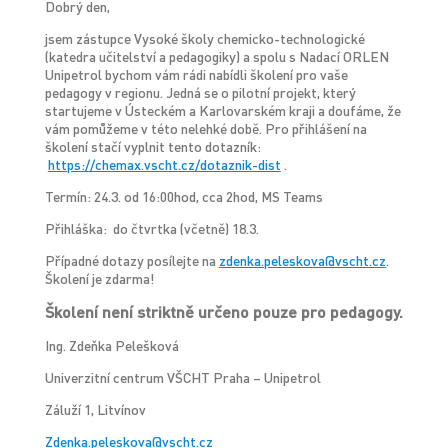
Dobrý den,
jsem zástupce Vysoké školy chemicko-technologické
(katedra učitelství a pedagogiky) a spolu s Nadací ORLEN
Unipetrol bychom vám rádi nabídli školení pro vaše
pedagogy v regionu. Jedná se o pilotní projekt, který
startujeme v Ústeckém a Karlovarském kraji a doufáme, že
vám pomůžeme v této nelehké době. Pro přihlášení na
školení stačí vyplnit tento dotazník:
https://chemax.vscht.cz/dotaznik-dist
.
Termín: 24.3. od 16:00hod, cca 2hod, MS Teams
Přihláška: do čtvrtka (včetně) 18.3.
Případné dotazy posílejte na
zdenka.peleskova@vscht.cz
.
Školení je zdarma!
Školení není striktně určeno pouze pro pedagogy.
Ing. Zdeňka Pelešková
Univerzitní centrum VŠCHT Praha – Unipetrol
Záluží 1, Litvínov
Zdenka.peleskova@vscht.cz