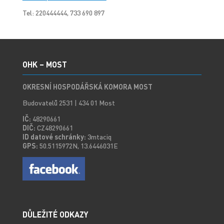
Tel: 220444444, 733 690 897
OHK – MOST
OKRESNÍ HOSPODÁŘSKÁ KOMORA MOST
Budovatelů 2531 | 434 01 Most
IČ:
48290661
DIČ:
CZ48290661
ID datové schránky:
3mtaciq
GPS:
50.5115972N, 13.6446031E
DŮLEŽITÉ ODKAZY