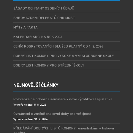
ZÁSADY OCHRANY OSOBNÍCH ÚDAJŮ
SHROMÁŽDĚNÍ DELEGÁTŮ OHK MOST
MÝTY A FAKTA
KALENDÁŘ AKCÍ NA ROK 2026
CENÍK POSKYTOVANÝCH SLUŽEB PLATNÝ OD 1. 2. 2026
DOBRÝ LIST KOMORY PRO VYSOKÉ A VYŠŠÍ ODBORNÉ ŠKOLY
DOBRÝ LIST KOMORY PRO STŘEDNÍ ŠKOLY
NEJNOVĚJŠÍ ČLÁNKY
Pozvánka na odborné semináře k nové výrobkové legislativě
Vytvořeno dne: 5. 8. 2026
Oznámení o změně pracovní doby pro veřejnost
Vytvořeno dne: 31. 7. 2026
PŘEDÁVÁNÍ DOBRÝCH LISTŮ KOMORY řemeslníkům – tisková
zpráva