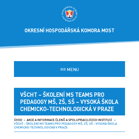
OKRESNÍ HOSPODÁŘSKÁ KOMORA MOST
≡≡
MENU
VŠCHT – ŠKOLENÍ MS TEAMS PRO
PEDAGOGY MŠ, ZŠ, SŠ – VYSOKÁ ŠKOLA
CHEMICKO-TECHNOLOGICKÁ V PRAZE
ÚVOD
»
AKCE A INFORMACE ČLENŮ A SPOLUPRACUJÍCÍCH INSTITUCÍ
»
VŠCHT – ŠKOLENÍ MS TEAMS PRO PEDAGOGY MŠ, ZŠ, SŠ – VYSOKÁ ŠKOLA
CHEMICKO-TECHNOLOGICKÁ V PRAZE