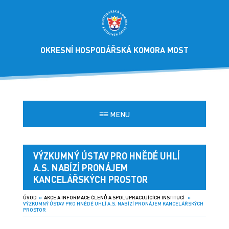
OKRESNÍ HOSPODÁŘSKÁ KOMORA MOST
≡≡
MENU
VÝZKUMNÝ ÚSTAV PRO HNĚDÉ UHLÍ
A.S. NABÍZÍ PRONÁJEM
KANCELÁŘSKÝCH PROSTOR
ÚVOD
»
AKCE A INFORMACE ČLENŮ A SPOLUPRACUJÍCÍCH INSTITUCÍ
»
VÝZKUMNÝ ÚSTAV PRO HNĚDÉ UHLÍ A.S. NABÍZÍ PRONÁJEM KANCELÁŘSKÝCH
PROSTOR