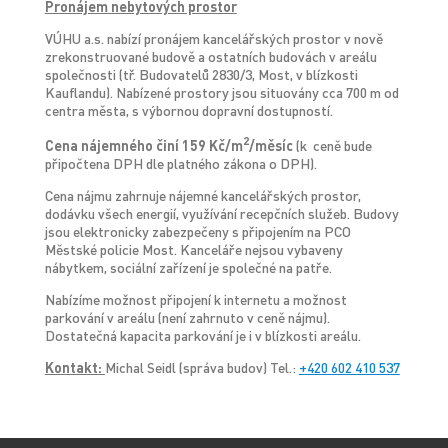
Pronájem nebytových prostor
VÚHU a.s. nabízí pronájem kancelářských prostor v nově
zrekonstruované budově a ostatních budovách v areálu
společnosti (tř. Budovatelů 2830/3, Most, v blízkosti
Kauflandu). Nabízené prostory jsou situovány cca 700 m od
centra města, s výbornou dopravní dostupností.
2
Cena nájemného činí 159 Kč/m
/měsíc
(k ceně bude
připočtena DPH dle platného zákona o DPH).
Cena nájmu zahrnuje nájemné kancelářských prostor,
dodávku všech energií, využívání recepčních služeb. Budovy
jsou elektronicky zabezpečeny s připojením na PCO
Městské policie Most. Kanceláře nejsou vybaveny
nábytkem, sociální zařízení je společné na patře.
Nabízíme možnost připojení k internetu a možnost
parkování v areálu (není zahrnuto v ceně nájmu).
Dostatečná kapacita parkování je i v blízkosti areálu.
Kontakt:
Michal Seidl (správa budov) Tel.:
+420 602 410 537