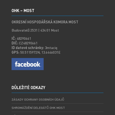
OHK – MOST
OKRESNÍ HOSPODÁŘSKÁ KOMORA MOST
Budovatelů 2531 | 434 01 Most
IČ:
48290661
DIČ:
CZ48290661
ID datové schránky:
3mtaciq
GPS:
50.5115972N, 13.6446031E
DŮLEŽITÉ ODKAZY
ZÁSADY OCHRANY OSOBNÍCH ÚDAJŮ
SHROMÁŽDĚNÍ DELEGÁTŮ OHK MOST